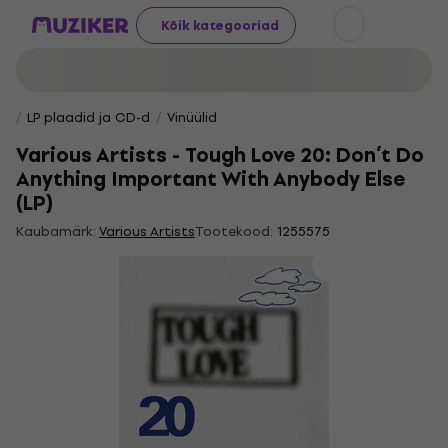
Kõik kategooriad
LP plaadid ja CD-d
Vinüülid
Various Artists - Tough Love 20: Don’t Do
Anything Important With Anybody Else
(LP)
Kaubamärk:
Various Artists
Tootekood:
1255575