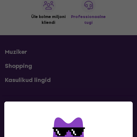
Üle kolme miljoni
Professionaalne
kliendi
tugi
Muziker
Shopping
Kasulikud lingid
Kontakt
Kontaktandmed