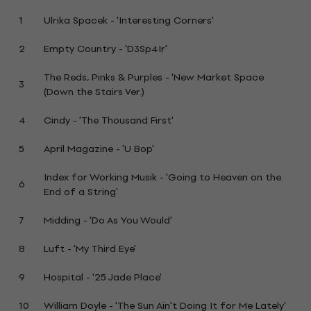
1
Ulrika Spacek - 'Interesting Corners'
2
Empty Country - 'D3Sp4Ir'
The Reds, Pinks & Purples - 'New Market Space
3
(Down the Stairs Ver.)
4
Cindy - 'The Thousand First'
5
April Magazine - 'U Bop'
Index for Working Musik - 'Going to Heaven on the
6
End of a String'
7
Midding - 'Do As You Would'
8
Luft - 'My Third Eye'
9
Hospital - '25 Jade Place'
10
William Doyle - 'The Sun Ain't Doing It for Me Lately'