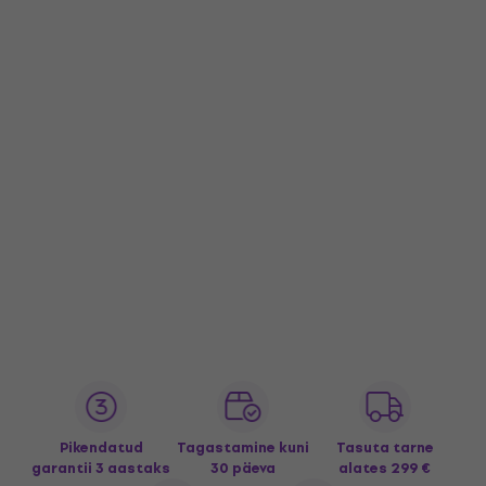
Pikendatud
Tagastamine kuni
Tasuta tarne
garantii 3 aastaks
30 päeva
alates 299 €