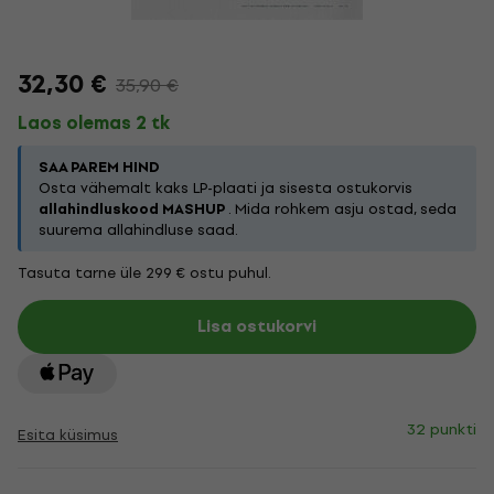
32,30 €
35,90 €
Laos olemas 2 tk
SAA PAREM HIND
Osta vähemalt kaks LP-plaati ja sisesta ostukorvis
allahindluskood MASHUP
. Mida rohkem asju ostad, seda
suurema allahindluse saad.
Tasuta tarne üle 299 € ostu puhul.
Lisa ostukorvi
32 punkti
Esita küsimus