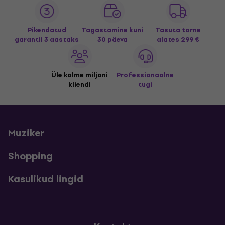
Pikendatud
Tagastamine kuni
Tasuta tarne
garantii 3 aastaks
30 päeva
alates 299 €
Üle kolme miljoni
Professionaalne
kliendi
tugi
Muziker
Shopping
Kasulikud lingid