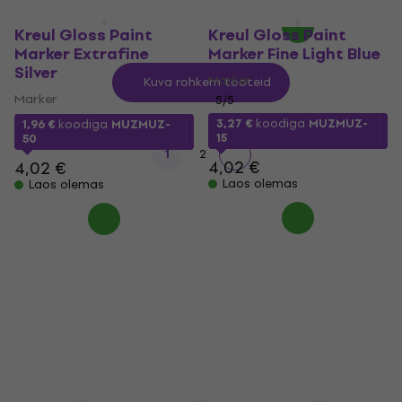
Kreul Gloss Paint
Kreul Gloss Paint
Marker Extrafine
Marker Fine Light Blue
Silver
Marker
Kuva rohkem tooteid
Marker
5
/5
3,27 €
koodiga
MUZMUZ-
1,96 €
koodiga
MUZMUZ-
15
50
1
2
4,02 €
4,02 €
Laos olemas
Laos olemas