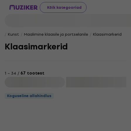
Kõik kategooriad
Kunst
Maalimine klaasile ja portselanile
Klaasimarkerid
Klaasimarkerid
1 – 34 /
67 tootest
Filtreeri
Koguseline allahindlus