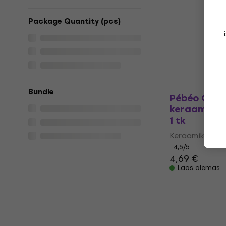
Pébéo Cera
keraamikale
Package Quantity (pcs)
tk
Keraamika värv
4,5
/5
3,69 €
Laos olemas
Bundle
Pébéo Cera
keraamikale
1 tk
Keraamika värv
4,5
/5
4,69 €
Laos olemas