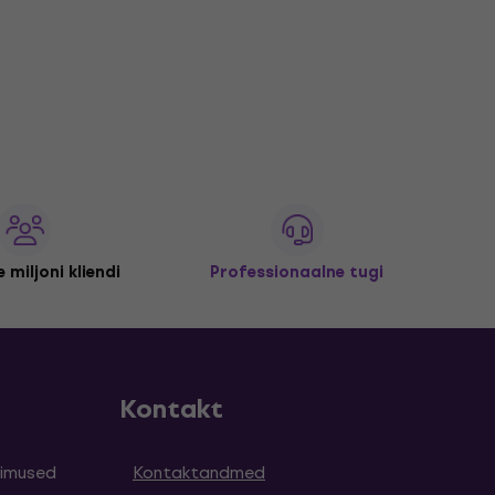
 miljoni kliendi
Professionaalne tugi
Kontakt
simused
Kontaktandmed