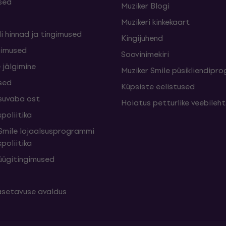
sed
Muziker Blogi
Muzikeri kinkekaart
i hinnad ja tingimused
Kingijuhend
gimused
Soovinimekiri
 jälgimine
Muziker Smile püsikliendip
sed
Küpsiste eelistused
suvaba ost
Hoiatus petturlike veebileh
poliitika
mile lojaalsusprogrammi
poliitika
üügitingimused
setavuse avaldus