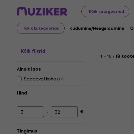
Kunst
Maalimine klaasile ja portselanile
Keraamikavä
Kõik kategooriad
Keraamikavärv
Kudumine/Heegeldamine
Õ
Kõik kategooriad
Kõik filtrid
1 – 18 /
18 toot
Ainult laos
Saadaval kohe
(
17
)
Hind
-
€
Minimaalne hind
Maksimaalne hind
Tingimus