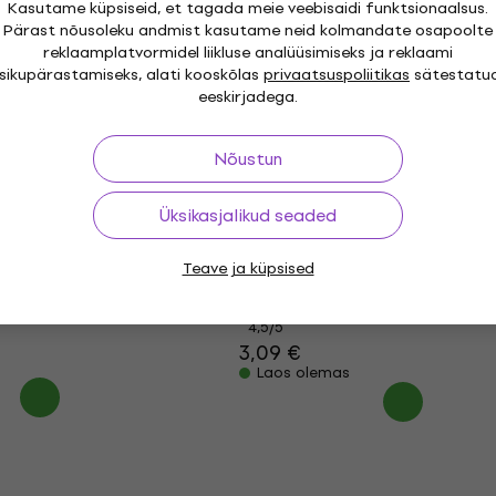
Kasutame küpsiseid, et tagada meie veebisaidi funktsionaalsus.
mic Värv
Pébéo Ceramic Värv
Pärast nõusoleku andmist kasutame neid kolmandate osapoolte
 Cyclamen 45 ml 1
keraamikale Chamois 45
reklaamplatvormidel liikluse analüüsimiseks ja reklaami
tk
isikupärastamiseks, alati kooskõlas
privaatsuspoliitikas
sätestatu
eeskirjadega.
Keraamika värv
4,5
/5
3,29 €
3,39 €
Nõustun
Laos olemas
mic Värv
Üksikasjalikud seaded
 Sevres Blue 45 ml
Pébéo Ceramic Värv
keraamikale Emerald 45 
Teave ja küpsised
Keraamika värv
4,5
/5
3,09 €
Laos olemas