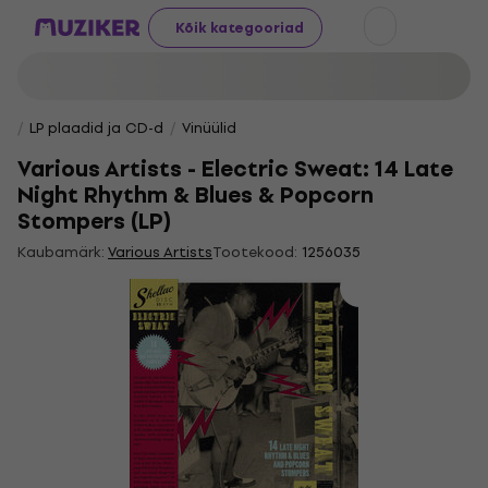
Kõik kategooriad
LP plaadid ja CD-d
Vinüülid
Various Artists - Electric Sweat: 14 Late
Night Rhythm & Blues & Popcorn
Stompers (LP)
Kaubamärk:
Various Artists
Tootekood:
1256035