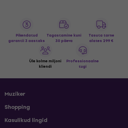
Pikendatud
Tagastamine kuni
Tasuta tarne
garantii 3 aastaks
30 päeva
alates 299 €
Üle kolme miljoni
Professionaalne
kliendi
tugi
Muziker
Shopping
Kasulikud lingid