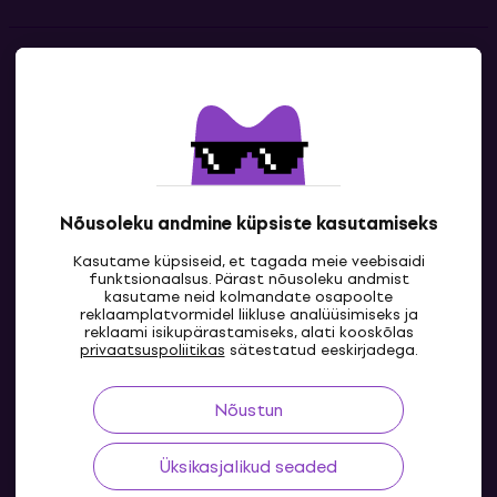
Kontakt
Kontaktandmed
Nõusoleku andmine küpsiste kasutamiseks
Kasutame küpsiseid, et tagada meie veebisaidi
funktsionaalsus. Pärast nõusoleku andmist
kasutame neid kolmandate osapoolte
reklaamplatvormidel liikluse analüüsimiseks ja
reklaami isikupärastamiseks, alati kooskõlas
EE
privaatsuspoliitikas
sätestatud eeskirjadega.
Nõustun
Üksikasjalikud seaded