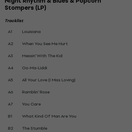
Night Rhythm & Blues & Popcorn
Stompers (LP)
Tracklist
A1
Louisiana
A2
When You See Me Hurt
A3
Messin' With The Kid
A4
Oo-Ma-Liddi
A5
All Your Love (I Miss Loving)
A6
Ramblin' Rose
A7
You Care
B1
What Kind Of Man Are You
B2
The Stumble