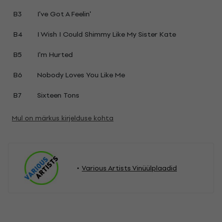
B3
I've Got A Feelin'
B4
I Wish I Could Shimmy Like My Sister Kate
B5
I'm Hurted
B6
Nobody Loves You Like Me
B7
Sixteen Tons
Mul on märkus kirjelduse kohta
Various Artists Vinüülplaadid