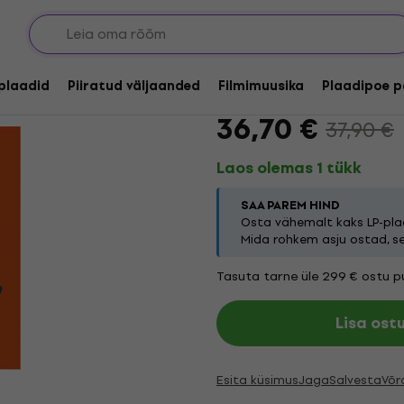
Theo Crocker & Sulliv
lplaadid
Piiratud väljaanded
Filmimuusika
Plaadipoe p
Kaubamärk:
Theo Crocker
Toot
36,70 €
37,90 €
Laos olemas 1 tükk
SAA PAREM HIND
Osta vähemalt kaks LP-plaa
Mida rohkem asju ostad, s
Tasuta tarne üle 299 € ostu pu
Lisa ost
Esita küsimus
Jaga
Salvesta
Võr