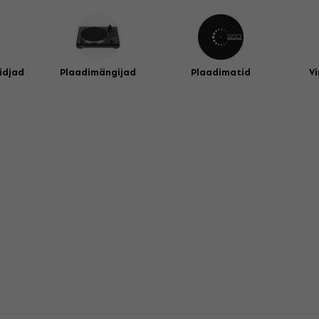
idjad
Plaadimängijad
Plaadimatid
Vi