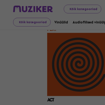
LP plaadid ja CD-d
Vinüülid
Kõik kategooriad
Vinüülid
Audiofiilsed vinüü
Kõik kategooriad