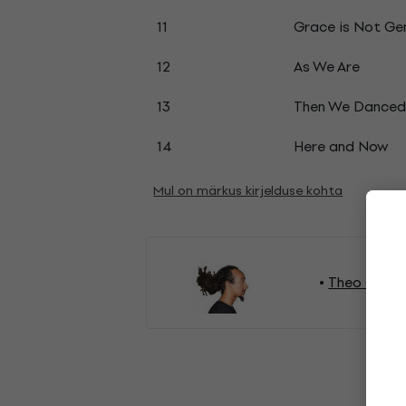
11
Grace is Not Ge
12
As We Are
13
Then We Danced
14
Here and Now
Mul on märkus kirjelduse kohta
Theo Crocke