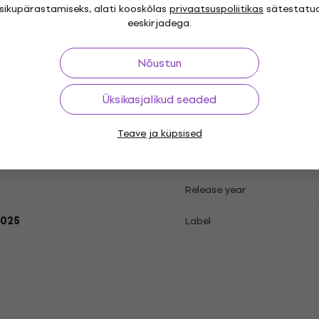
isikupärastamiseks, alati kooskõlas
privaatsuspoliitikas
sätestatu
atsioonid
eeskirjadega.
Nõustun
cord
Üksikasjalikud seaded
Teave ja küpsised
"
Genre
Release year
.2025
Label