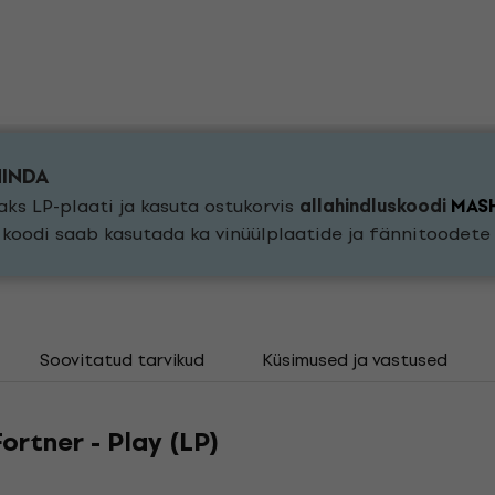
HINDA
ks LP-plaati ja kasuta ostukorvis
allahindluskoodi
MAS
a koodi saab kasutada ka vinüülplaatide ja fännitoodet
Soovitatud tarvikud
Küsimused ja vastused
ortner - Play (LP)