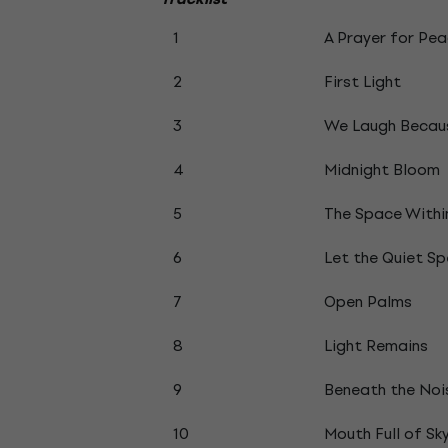
1
A Prayer for Pe
2
First Light
3
We Laugh Becau
4
Midnight Bloom
5
The Space Withi
6
Let the Quiet S
7
Open Palms
8
Light Remains
9
Beneath the Noi
10
Mouth Full of Sk