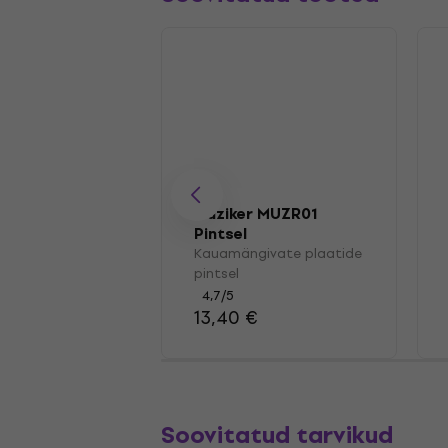
Muziker MUZR01
Pintsel
Kauamängivate plaatide
pintsel
4,7
/5
13,40 €
Soovitatud tarvikud