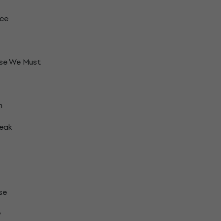
ace
se We Must
n
peak
se
y