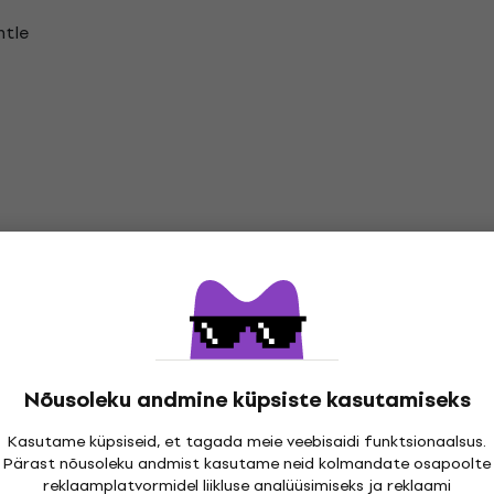
ntle
r Vinüülplaadid
Nõusoleku andmine küpsiste kasutamiseks
Kasutame küpsiseid, et tagada meie veebisaidi funktsionaalsus.
Pärast nõusoleku andmist kasutame neid kolmandate osapoolte
reklaamplatvormidel liikluse analüüsimiseks ja reklaami