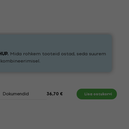
HUP
.
Mida rohkem tooteid ostad, seda suurem
e kombineerimisel.
Dokumendid
36,70 €
Lisa ostukorvi