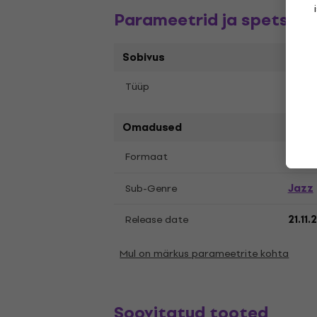
Parameetrid ja spetsifik
Sobivus
Tüüp
LP re
Omadused
LP
12
Formaat
,
Jazz
Sub-Genre
Release date
21.11
Mul on märkus parameetrite kohta
Soovitatud tooted