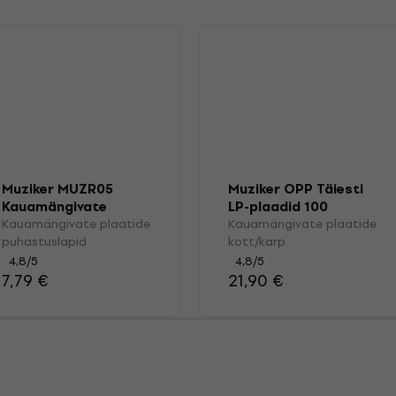
Muziker MUZR05
Muziker OPP Täiesti
Kauamängivate
LP-plaadid 100
plaatide
Kauamängivate plaatide
Kauamängivate plaatide
puhastuslapid
puhastuslapid
kott/karp
4,8
/5
4,8
/5
7,79 €
21,90 €