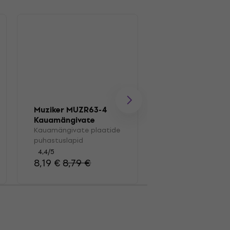
Muziker MUZR63-4
Muziker MUZR0
Kauamängivate
Pintsel
plaatide
Kauamängivate plaatide
Kauamängivate pl
puhastuslapid
puhastuslapid
pintsel
4,4
/5
4,7
/5
8,19 €
8,79 €
15,80 €