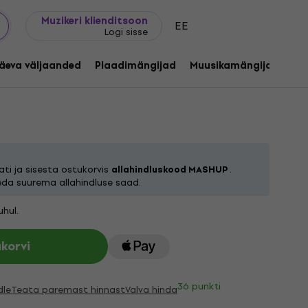
Kingijuhend
FAQ
Muziker Blogi
Muzikeri klienditsoon
EE
Logi sisse
an Fortner - Play (LP)
äeva väljaanded
Plaadimängijad
Muusikamängijad
C
ekood:
1255601
ti ja sisesta ostukorvis
allahindluskood MASHUP
.
eda suurema allahindluse saad.
hul.
ukorvi
36 punkti
dle
Teata paremast hinnast
Valva hinda