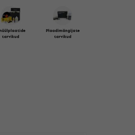
nüülplaatide
Plaadimängijate
tarvikud
tarvikud