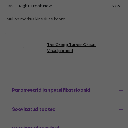
B5
Right Track Now
3:08
Mul on märkus kirjelduse kohta
The Gregg Turner Group
Vinüülplaadid
Parameetrid ja spetsifikatsioonid
Soovitatud tooted