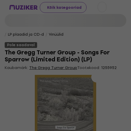
Kõik kategooriad
LP plaadid ja CD-d
Vinüülid
Pole saadaval
The Gregg Turner Group - Songs For
Sparrow (Limited Edition) (LP)
Kaubamärk:
The Gregg Turner Group
Tootekood:
1255952