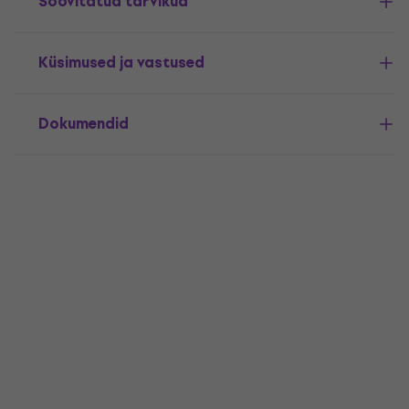
Soovitatud tarvikud
Küsimused ja vastused
Dokumendid