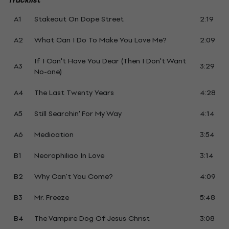
Tracklist
A1
Stakeout On Dope Street
2:19
A2
What Can I Do To Make You Love Me?
2:09
If I Can't Have You Dear (Then I Don't Want
A3
3:29
No-one)
A4
The Last Twenty Years
4:28
A5
Still Searchin' For My Way
4:14
A6
Medication
3:54
B1
Necrophiliac In Love
3:14
B2
Why Can't You Come?
4:09
B3
Mr. Freeze
5:48
B4
The Vampire Dog Of Jesus Christ
3:08