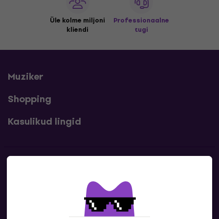
Üle kolme miljoni
Professionaalne
kliendi
tugi
Muziker
Shopping
Kasulikud lingid
Kontakt
Kontaktandmed