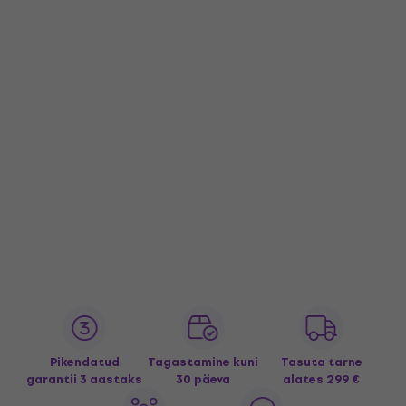
Pikendatud
Tagastamine kuni
Tasuta tarne
garantii 3 aastaks
30 päeva
alates 299 €