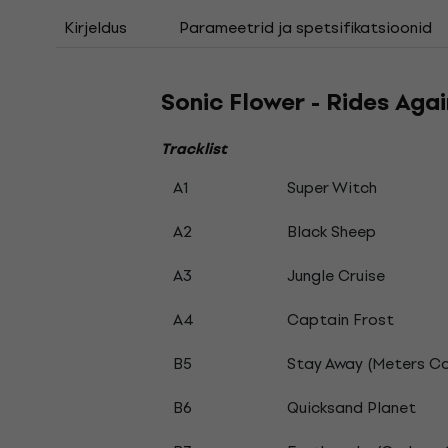
Kirjeldus
Parameetrid ja spetsifikatsioonid
Sonic Flower - Rides Aga
Tracklist
A1
Super Witch
A2
Black Sheep
A3
Jungle Cruise
A4
Captain Frost
B5
Stay Away (Meters Co
B6
Quicksand Planet