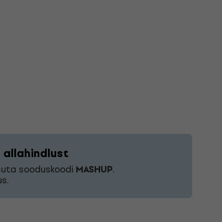
allahindlust
asuta sooduskoodi
MASHUP
.
s.