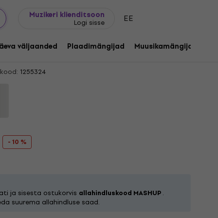
Kingijuhend
FAQ
Muziker Blogi
Muzikeri klienditsoon
EE
Logi sisse
 Again (Limited Edition) (Orange
äeva väljaanded
Plaadimängijad
Muusikamängijad
C
kood:
1255324
- 10 %
ti ja sisesta ostukorvis
allahindluskood MASHUP
.
eda suurema allahindluse saad.