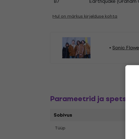
B7
Earthquake (Graham C
Mul on märkus kirjelduse kohta
Sonic Flowe
Parameetrid ja spetsifik
Sobivus
Tüüp
LP re