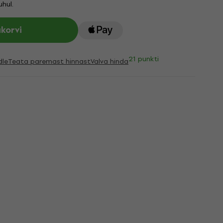
hul.
ukorvi
21 punkti
dle
Teata paremast hinnast
Valva hinda