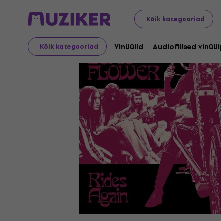
LP plaadid ja CD-d
Vinüülid
Kõik kategooriad
Vinüülid
Audiofiilsed vinüü
Kõik kategooriad