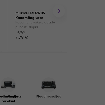
Muziker MUZR05
Muziker MUZR41
Kauamängivate
Karp vinüülplaat
plaatide
Kauamängivate plaatide
Karp vinüülplaatid
puhastuslapid
puhastuslapid
4,4
/5
41,30 €
4,8
/5
7,79 €
aadimängijate
Plaadimängijad
tarvikud