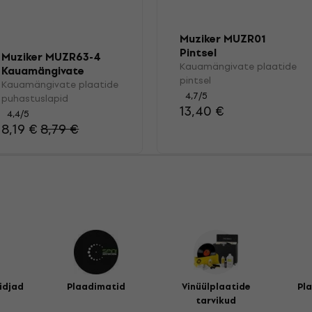
Muziker MUZR01
Pintsel
Muziker MUZR63-4
Kauamängivate plaatide
Kauamängivate
pintsel
plaatide
Kauamängivate plaatide
4,7
/5
puhastuslapid
puhastuslapid
13,40 €
4,4
/5
8,19 €
8,79 €
idjad
Plaadimatid
Vinüülplaatide
Pl
tarvikud