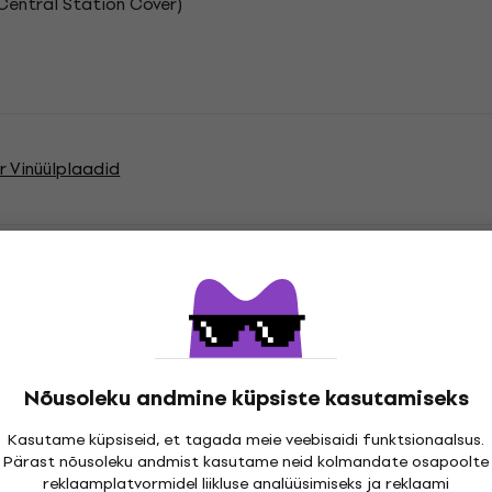
entral Station Cover)
r Vinüülplaadid
atsioonid
Nõusoleku andmine küpsiste kasutamiseks
Kasutame küpsiseid, et tagada meie veebisaidi funktsionaalsus.
cord
Pärast nõusoleku andmist kasutame neid kolmandate osapoolte
reklaamplatvormidel liikluse analüüsimiseks ja reklaami