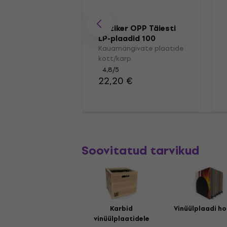
Muziker OPP Täiesti
LP-plaadid 100
Kauamängivate plaatide
kott/karp
4,8
/5
22,20 €
Soovitatud tarvikud
Karbid
Vinüülplaadi ho
vinüülplaatidele