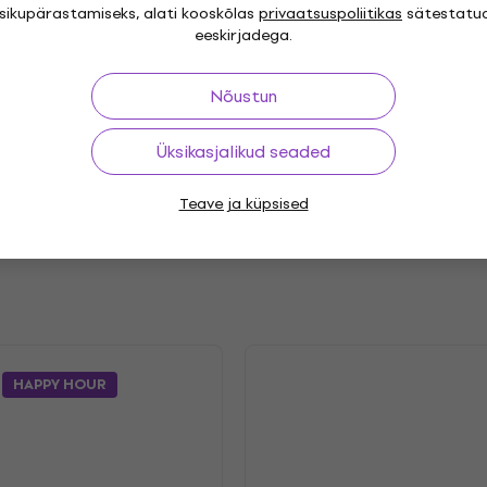
isikupärastamiseks, alati kooskõlas
privaatsuspoliitikas
sätestatu
eeskirjadega.
"
Genre
Nõustun
s Rock
Psychedelic Rock
,
Release year
Üksikasjalikud seaded
9.2022
Label
Teave ja küpsised
HAPPY HOUR