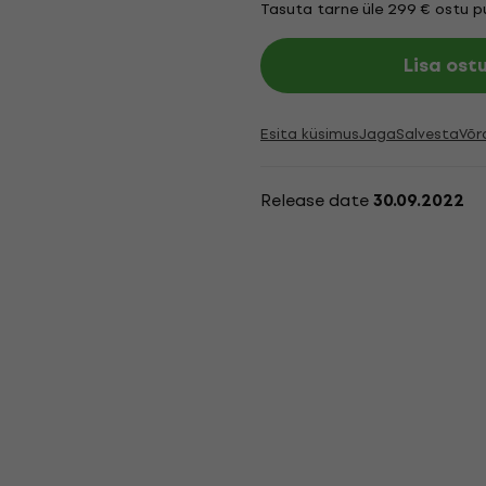
Tasuta tarne üle 299 € ostu pu
Lisa ost
Esita küsimus
Jaga
Salvesta
Võr
Release date
30.09.2022