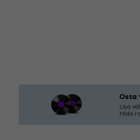
Osta 
Lisa vä
Mida ro