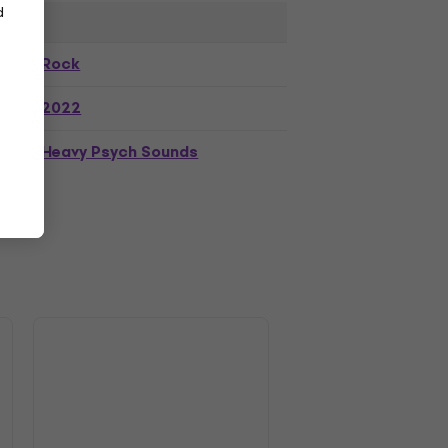
d
Rock
2022
Heavy Psych Sounds