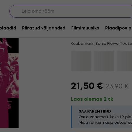
Allahindlus
Sonic Flower - Rides
lplaadid
Piiratud väljaanded
Filmimuusika
Plaadipoe p
Coloured) (LP)
Kaubamärk:
Sonic Flower
Toote
21,50 €
23,90 €
Laos olemas 2 tk
SAA PAREM HIND
Osta vähemalt kaks LP-plaa
Mida rohkem asju ostad, s