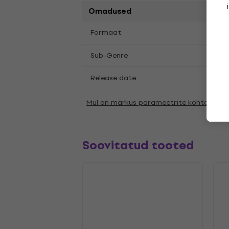
Omadused
LP
12
Formaat
,
Blue
Sub-Genre
Release date
30.0
Mul on märkus parameetrite kohta
Soovitatud tooted