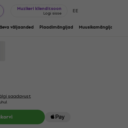
Kingijuhend
FAQ
Muziker Blogi
Muzikeri klienditsoon
EE
Logi sisse
e (Limited Edition) (Opaque Gold
äeva väljaanded
Plaadimängijad
Muusikamängijad
C
d:
1255805
älgi saadavust
hul.
ukorvi