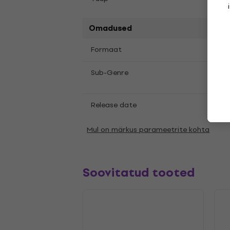
Omadused
LP
12
Formaat
,
Indie
Sub-Genre
Rock
Release date
05.11
Mul on märkus parameetrite kohta
Soovitatud tooted