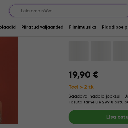
Snail Mail - Valentin
Coloured) (LP)
lplaadid
Piiratud väljaanded
Filmimuusika
Plaadipoe p
Kaubamärk:
Snail Mail
Tootekoo
19,90 €
Teel > 2 tk
Saadaval nädala jooksul
J
Tasuta tarne üle 299 € ostu pu
Lisa ost