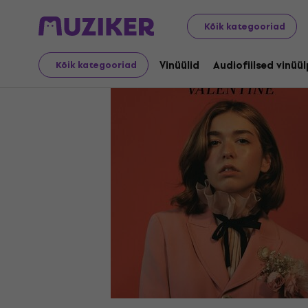
LP plaadid ja CD-d
Vinüülid
Kõik kategooriad
Vinüülid
Audiofiilsed vinüü
Kõik kategooriad