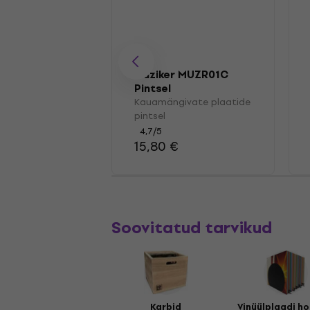
Muziker MUZR01C
Pintsel
Kauamängivate plaatide
pintsel
4,7
/5
15,80 €
Soovitatud tarvikud
Karbid
Vinüülplaadi ho