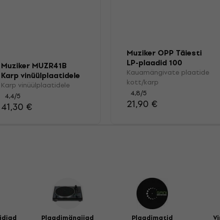
Muziker OPP Täiesti
LP-plaadid 100
Muziker MUZR41B
Kauamängivate plaatide
Karp vinüülplaatidele
kott/karp
Karp vinüülplaatidele
4,8
/5
4,4
/5
21,90 €
41,30 €
idjad
Plaadimängijad
Plaadimatid
Vi