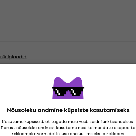
Vinüülplaadid
atsioonid
Nõusoleku andmine küpsiste kasutamiseks
Kasutame küpsiseid, et tagada meie veebisaidi funktsionaalsus.
Pärast nõusoleku andmist kasutame neid kolmandate osapoolte
reklaamplatvormidel liikluse analüüsimiseks ja reklaami
cord