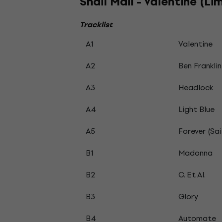
Snail Mail - Valentine (L
Tracklist
A1
Valentine
A2
Ben Franklin
A3
Headlock
A4
Light Blue
A5
Forever (Sai
B1
Madonna
B2
C. Et Al.
B3
Glory
B4
Automate