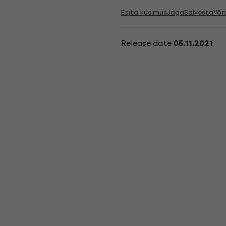
Esita küsimus
Jaga
Salvesta
Võr
Release date
05.11.2021