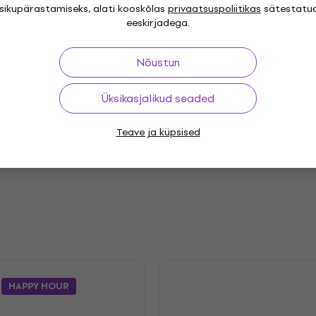
isikupärastamiseks, alati kooskõlas
privaatsuspoliitikas
sätestatu
eeskirjadega.
Nõustun
"
Genre
Üksikasjalikud seaded
 Pop
Indie Rock
Pop
,
,
,
Release year
Teave ja küpsised
.2021
Label
HAPPY HOUR