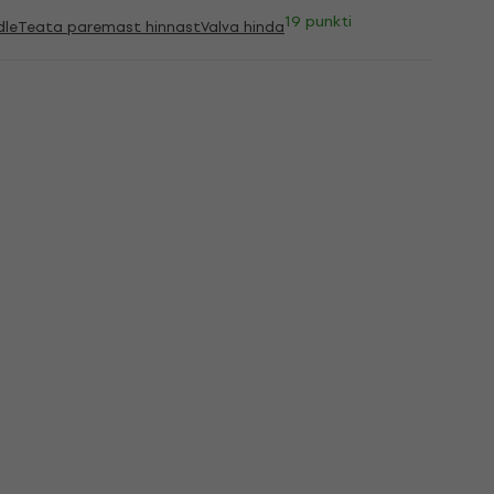
19 punkti
dle
Teata paremast hinnast
Valva hinda