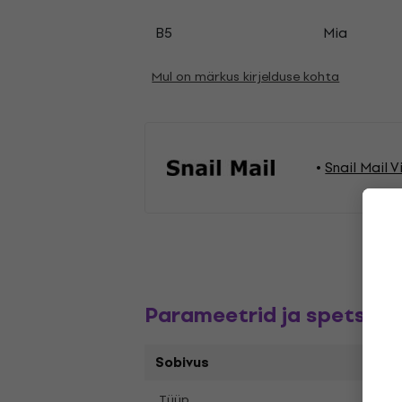
B5
Mia
Mul on märkus kirjelduse kohta
Snail Mail 
Parameetrid ja spetsifik
Sobivus
Tüüp
LP re