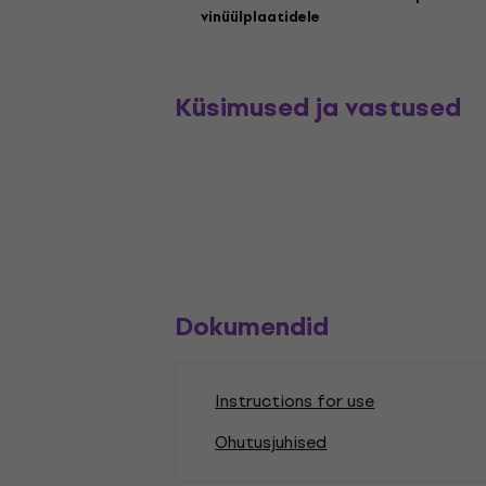
vinüülplaatidele
Küsimused ja vastused
Dokumendid
Instructions for use
Ohutusjuhised