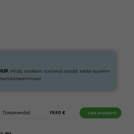
HUP
.
Mida rohkem tooteid ostad, seda suurem
e kombineerimisel.
Dokumendid
19,90 €
Lisa ostukorvi