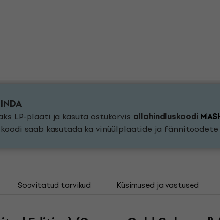
HINDA
ks LP-plaati ja kasuta ostukorvis
allahindluskoodi
MAS
a koodi saab kasutada ka vinüülplaatide ja fännitoodet
Soovitatud tarvikud
Küsimused ja vastused