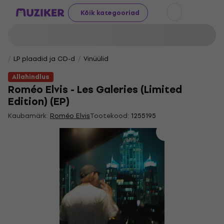
Kõik kategooriad
LP plaadid ja CD-d
Vinüülid
Allahindlus
Roméo Elvis - Les Galeries (Limited
Edition) (EP)
Kaubamärk:
Roméo Elvis
Tootekood:
1255195