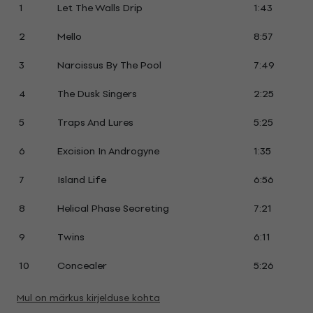
1
Let The Walls Drip
1:43
2
Mello
8:57
3
Narcissus By The Pool
7:49
4
The Dusk Singers
2:25
5
Traps And Lures
5:25
6
Excision In Androgyne
1:35
7
Island Life
6:56
8
Helical Phase Secreting
7:21
9
Twins
6:11
10
Concealer
5:26
Mul on märkus kirjelduse kohta