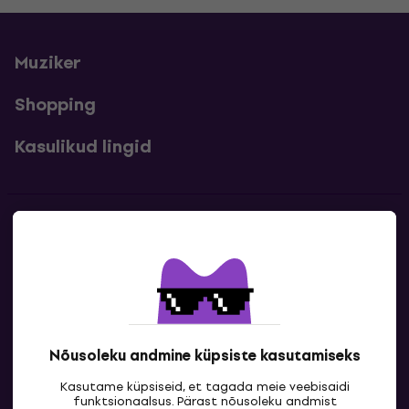
Muziker
Shopping
Kasulikud lingid
Kontakt
Kontaktandmed
Nõusoleku andmine küpsiste kasutamiseks
Kasutame küpsiseid, et tagada meie veebisaidi
funktsionaalsus. Pärast nõusoleku andmist