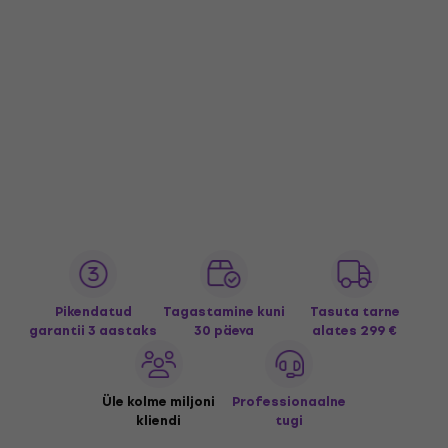
Pikendatud
Tagastamine kuni
Tasuta tarne
garantii 3 aastaks
30 päeva
alates 299 €
Üle kolme miljoni
Professionaalne
kliendi
tugi