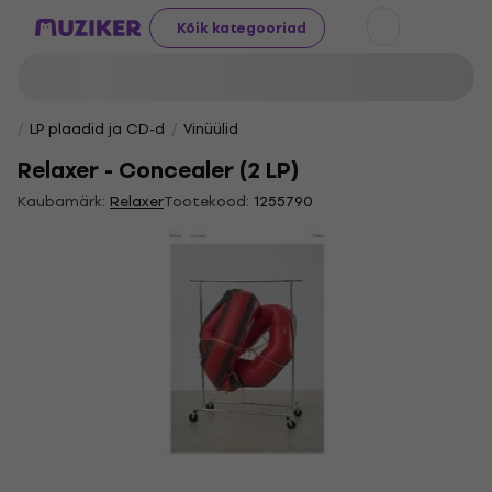
Kõik kategooriad
LP plaadid ja CD-d
Vinüülid
Relaxer - Concealer (2 LP)
Kaubamärk:
Relaxer
Tootekood:
1255790