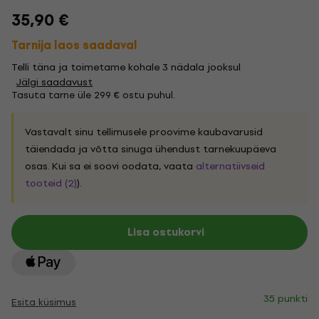
35,90 €
Tarnija laos saadaval
Telli täna ja toimetame kohale 3 nädala jooksul
Jälgi saadavust
Tasuta tarne üle 299 € ostu puhul.
Vastavalt sinu tellimusele proovime kaubavarusid
täiendada ja võtta sinuga ühendust tarnekuupäeva
osas. Kui sa ei soovi oodata, vaata
alternatiivseid
tooteid (2)
).
Lisa ostukorvi
35 punkti
Esita küsimus