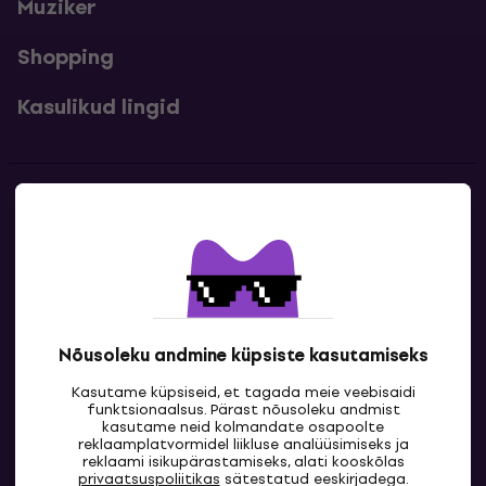
Muziker
Shopping
Kasulikud lingid
Kontakt
Kontaktandmed
Nõusoleku andmine küpsiste kasutamiseks
Kasutame küpsiseid, et tagada meie veebisaidi
funktsionaalsus. Pärast nõusoleku andmist
kasutame neid kolmandate osapoolte
reklaamplatvormidel liikluse analüüsimiseks ja
reklaami isikupärastamiseks, alati kooskõlas
EE
privaatsuspoliitikas
sätestatud eeskirjadega.