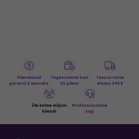
Pikendatud
Tagastamine kuni
Tasuta tarne
garantii 3 aastaks
30 päeva
alates 299 €
Üle kolme miljoni
Professionaalne
kliendi
tugi