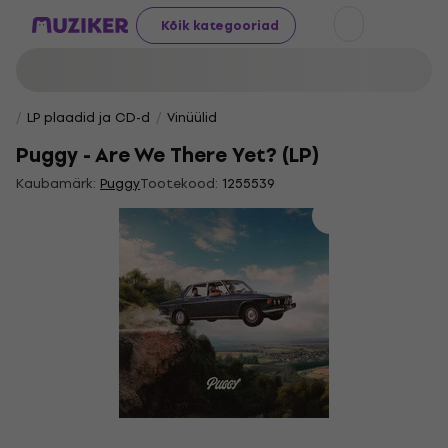
Kõik kategooriad
LP plaadid ja CD-d
Vinüülid
Puggy - Are We There Yet? (LP)
Kaubamärk:
Puggy
Tootekood:
1255539