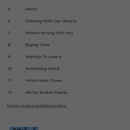
5
Mirror
6
Dancing With Our Ghosts
7
What's Wrong With You
8
Buying Time
9
Waiting To Lose It
10
Something Good
11
What Have I Done
12
All Our Broken Pieces
Mul on märkus kirjelduse kohta