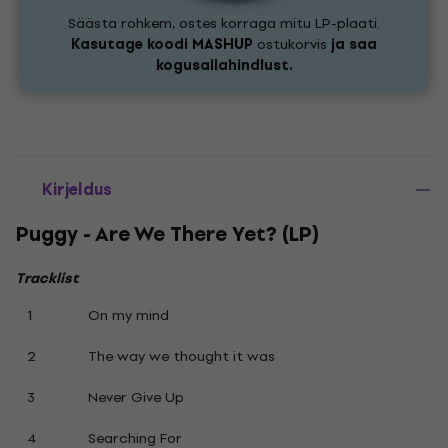
Säästa rohkem, ostes korraga mitu LP-plaati.
Kasutage koodi
MASHUP
ostukorvis
ja saa
kogusallahindlust.
Kirjeldus
Puggy - Are We There Yet? (LP)
Tracklist
1
On my mind
2
The way we thought it was
3
Never Give Up
4
Searching For