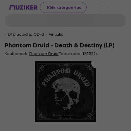
Kõik kategooriad
LP plaadid ja CD-d
Vinüülid
Phantom Druid - Death & Destiny (LP)
Kaubamärk:
Phantom Druid
Tootekood:
1255224