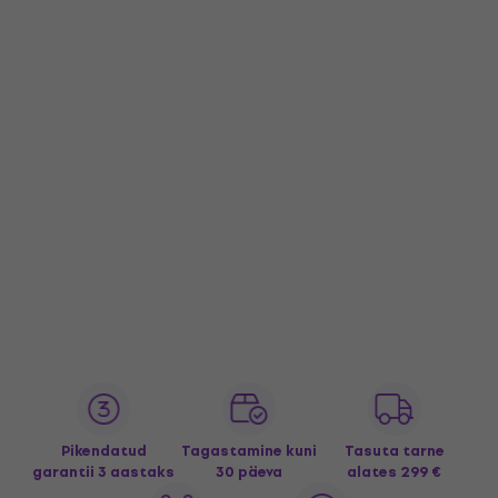
Pikendatud
Tagastamine kuni
Tasuta tarne
garantii 3 aastaks
30 päeva
alates 299 €