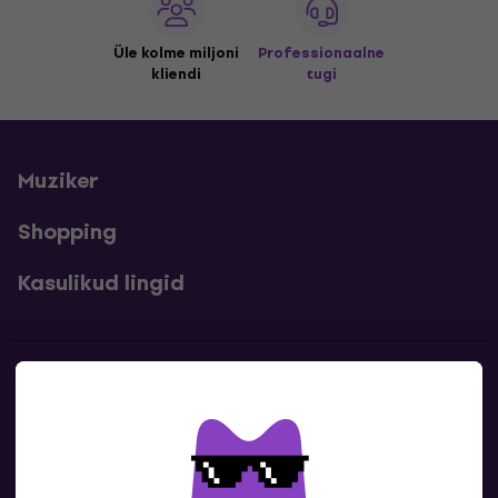
Üle kolme miljoni
Professionaalne
kliendi
tugi
Muziker
Shopping
Kasulikud lingid
Kontakt
Kontaktandmed