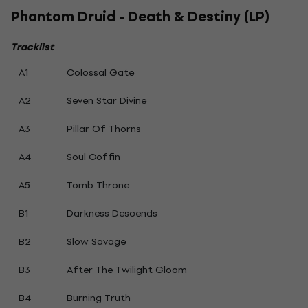
Phantom Druid - Death & Destiny (LP)
Tracklist
A1
Colossal Gate
A2
Seven Star Divine
A3
Pillar Of Thorns
A4
Soul Coffin
A5
Tomb Throne
B1
Darkness Descends
B2
Slow Savage
B3
After The Twilight Gloom
B4
Burning Truth