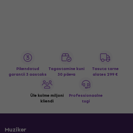
Pikendatud
Tagastamine kuni
Tasuta tarne
garantii 3 aastaks
30 päeva
alates 299 €
Üle kolme miljoni
Professionaalne
kliendi
tugi
Muziker