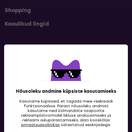
Shopping
Kasulikud lingid
Kontakt
Kontaktandmed
Nõusoleku andmine küpsiste kasutamiseks
Kasutame küpsiseid, et tagada meie veebisaidi
funktsionaalsus. Pärast nõusoleku andmist
kasutame neid kolmandate osapoolte
reklaamplatvormidel liikluse analüüsimiseks ja
reklaami isikupärastamiseks, alati kooskõlas
EE
privaatsuspoliitikas
sätestatud eeskirjadega.