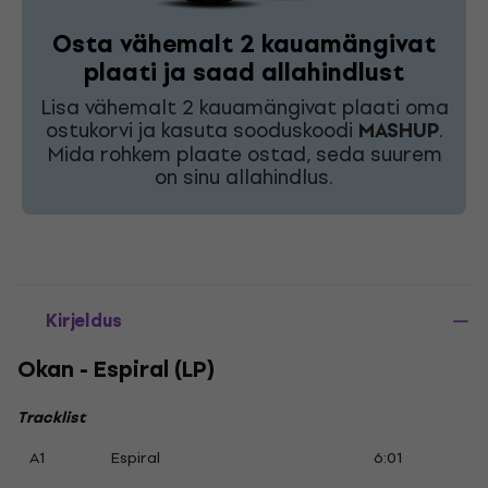
Osta vähemalt 2 kauamängivat
plaati ja saad allahindlust
Lisa vähemalt 2 kauamängivat plaati oma
ostukorvi ja kasuta sooduskoodi
MASHUP
.
Mida rohkem plaate ostad, seda suurem
on sinu allahindlus.
Kirjeldus
Okan - Espiral (LP)
Tracklist
A1
Espiral
6:01