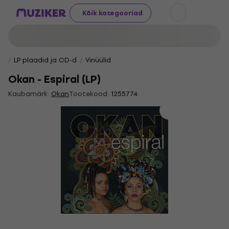
Kõik kategooriad
LP plaadid ja CD-d
Vinüülid
Okan - Espiral (LP)
Kaubamärk:
Okan
Tootekood:
1255774