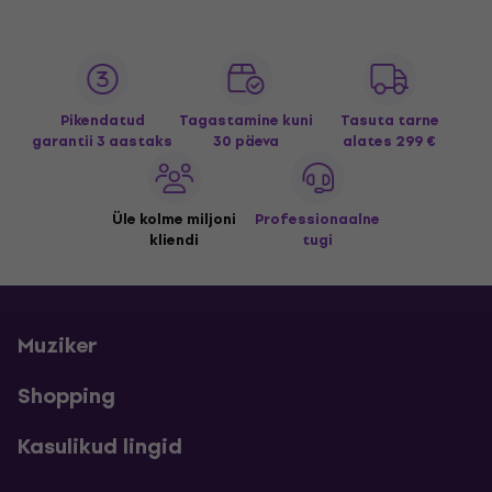
Pikendatud
Tagastamine kuni
Tasuta tarne
garantii 3 aastaks
30 päeva
alates 299 €
Üle kolme miljoni
Professionaalne
kliendi
tugi
Muziker
Shopping
Kasulikud lingid