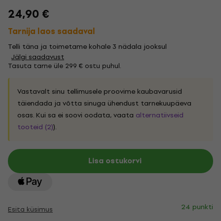
24,90 €
Tarnija laos saadaval
Telli täna ja toimetame kohale 3 nädala jooksul
Jälgi saadavust
Tasuta tarne üle 299 € ostu puhul.
Vastavalt sinu tellimusele proovime kaubavarusid
täiendada ja võtta sinuga ühendust tarnekuupäeva
osas. Kui sa ei soovi oodata, vaata
alternatiivseid
tooteid (2)
).
Lisa ostukorvi
24 punkti
Esita küsimus