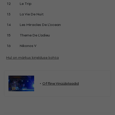
12
Le Trip
13
La Vie De Nuit
14
Les Miracles De L'ocean
15
Theme De L'adieu
16
Nikonos V
Mul on märkus kirjelduse kohta
Offline Vinüülplaadid