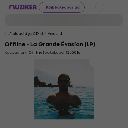
Kõik kategooriad
LP plaadid ja CD-d
Vinüülid
Offline - La Grande Évasion (LP)
Kaubamärk:
Offline
Tootekood:
1255016