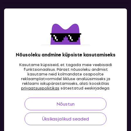
Kontakt
Kontaktandmed
Nõusoleku andmine küpsiste kasutamiseks
Kasutame küpsiseid, et tagada meie veebisaidi
funktsionaalsus. Pärast nõusoleku andmist
kasutame neid kolmandate osapoolte
reklaamplatvormidel liikluse analüüsimiseks ja
reklaami isikupärastamiseks, alati kooskõlas
EE
privaatsuspoliitikas
sätestatud eeskirjadega.
Nõustun
Üksikasjalikud seaded