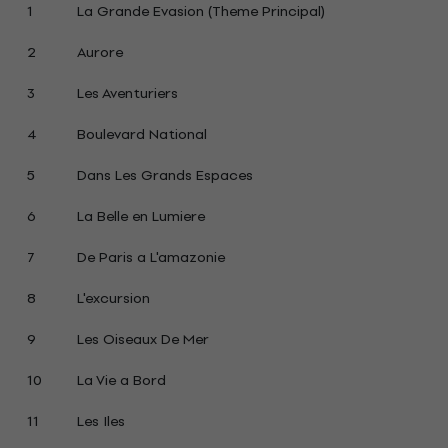
1
La Grande Evasion (Theme Principal)
2
Aurore
3
Les Aventuriers
4
Boulevard National
5
Dans Les Grands Espaces
6
La Belle en Lumiere
7
De Paris a L'amazonie
8
L'excursion
9
Les Oiseaux De Mer
10
La Vie a Bord
11
Les Iles