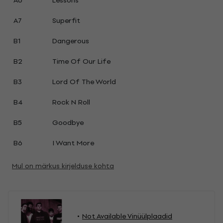
A6
Lessons
A7
Superfit
B1
Dangerous
B2
Time Of Our Life
B3
Lord Of The World
B4
Rock N Roll
B5
Goodbye
B6
I Want More
Mul on märkus kirjelduse kohta
Not Available Vinüülplaadid