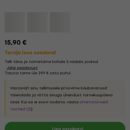
15,90 €
Tarnija laos saadaval
Telli täna ja toimetame kohale 3 nädala jooksul
Jälgi saadavust
Tasuta tarne üle 299 € ostu puhul.
Vastavalt sinu tellimusele proovime kaubavarusid
täiendada ja võtta sinuga ühendust tarnekuupäeva
osas. Kui sa ei soovi oodata, vaata
alternatiivseid
tooteid (2)
).
Lisa ostukorvi