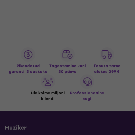
Pikendatud
Tagastamine kuni
Tasuta tarne
garantii 3 aastaks
30 päeva
alates 299 €
Üle kolme miljoni
Professionaalne
kliendi
tugi
Muziker