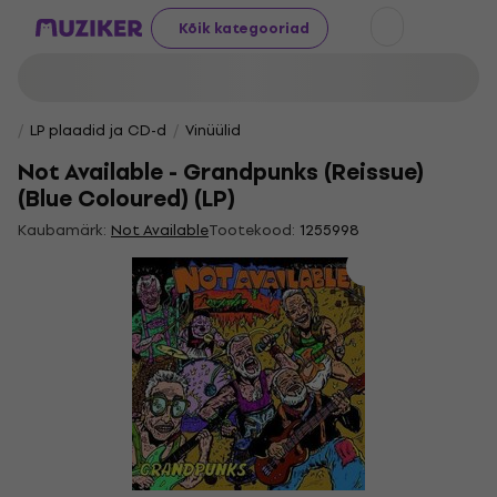
Kõik kategooriad
LP plaadid ja CD-d
Vinüülid
Not Available - Grandpunks (Reissue)
(Blue Coloured) (LP)
Kaubamärk:
Not Available
Tootekood:
1255998