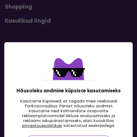
Shopping
Kasulikud lingid
Kontakt
Kontaktandmed
Nõusoleku andmine küpsiste kasutamiseks
Kasutame küpsiseid, et tagada meie veebisaidi
funktsionaalsus. Pärast nõusoleku andmist
kasutame neid kolmandate osapoolte
reklaamplatvormidel liikluse analüüsimiseks ja
reklaami isikupärastamiseks, alati kooskõlas
EE
privaatsuspoliitikas
sätestatud eeskirjadega.