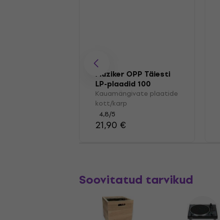
Muziker OPP Täiesti
LP-plaadid 100
Kauamängivate plaatide
kott/karp
4,8
/5
21,90 €
Soovitatud tarvikud