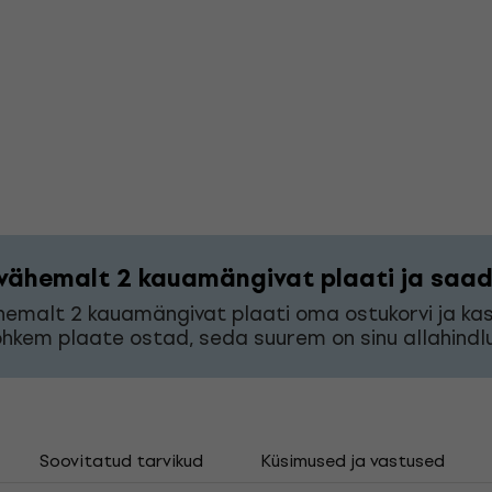
vähemalt 2 kauamängivat plaati ja saad 
hemalt 2 kauamängivat plaati oma ostukorvi ja k
hkem plaate ostad, seda suurem on sinu allahindlu
Soovitatud tarvikud
Küsimused ja vastused