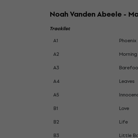
Noah Vanden Abeele - Ma
Tracklist
A1
Phoenix
A2
Morning
A3
Barefoo
A4
Leaves
A5
Innocen
B1
Love
B2
Life
B3
Little B