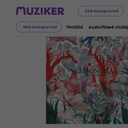
LP plaadid ja CD-d
Vinüülid
Kõik kategooriad
Vinüülid
Audiofiilsed vinüü
Kõik kategooriad