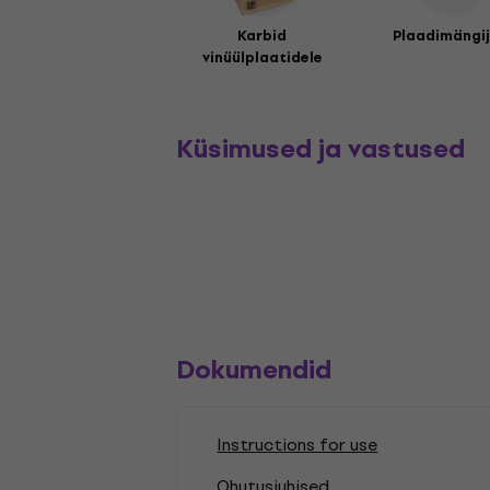
Karbid
Plaadimängi
vinüülplaatidele
Küsimused ja vastused
Dokumendid
Instructions for use
Ohutusjuhised