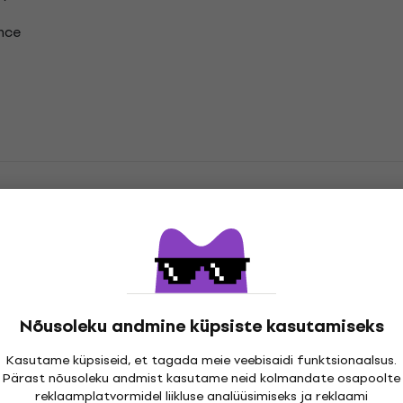
nce
n Abeele Vinüülplaadid
Nõusoleku andmine küpsiste kasutamiseks
atsioonid
Kasutame küpsiseid, et tagada meie veebisaidi funktsionaalsus.
Pärast nõusoleku andmist kasutame neid kolmandate osapoolte
reklaamplatvormidel liikluse analüüsimiseks ja reklaami