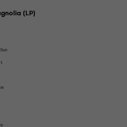
gnolia (LP)
 Sun
t
ce
oy