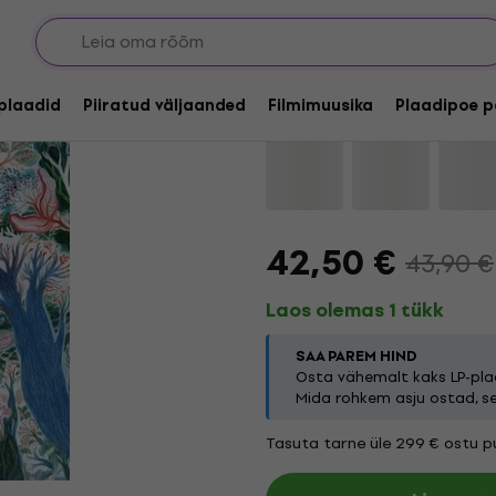
Noah Vanden Abeele 
lplaadid
Piiratud väljaanded
Filmimuusika
Plaadipoe p
Kaubamärk:
Noah Vanden Abee
42,50 €
43,90 €
Laos olemas 1 tükk
SAA PAREM HIND
Osta vähemalt kaks LP-plaa
Mida rohkem asju ostad, s
Tasuta tarne üle 299 € ostu pu