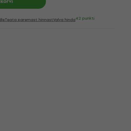
ukorvi
42 punkti
dle
Teata paremast hinnast
Valva hinda