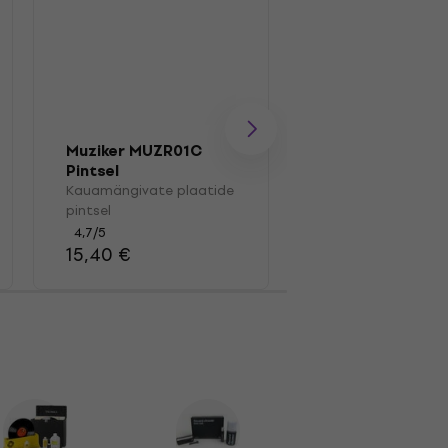
Muziker MUZR01C
Muziker MUZR41
Pintsel
Karp vinüülplaat
Kauamängivate plaatide
Karp vinüülplaatid
pintsel
4,4
/5
41,30 €
4,7
/5
15,40 €