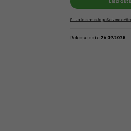
Lisa ost
Esita küsimus
Jaga
Salvesta
Võr
Release date
26.09.2025