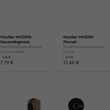
Muziker MUZR05
Muziker MUZR01
Kauamängivate
Pintsel
plaatide
Kauamängivate plaatide
Kauamängivate plaatide
puhastuslapid
puhastuslapid
pintsel
4,8
/5
4,7
/5
7,79 €
13,40 €