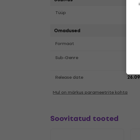
Tüüp
LP re
Omadused
LP
12
Formaat
,
Ambi
Sub-Genre
Class
Release date
26.09
Mul on märkus parameetrite kohta
Soovitatud tooted