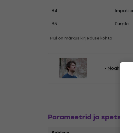
B4
Impatie
B5
Purple
Mul on märkus kirjelduse kohta
Noah Vande
Parameetrid ja spetsifik
Sobivus