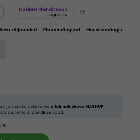
Kingijuhend
FAQ
Muziker Blogi
Muzikeri klienditsoon
EE
Logi sisse
- Magnolia (LP)
äeva väljaanded
Plaadimängijad
Muusikamängijad
C
le
Tootekood:
1255626
ti ja sisesta ostukorvis
allahindluskood MASHUP
.
eda suurema allahindluse saad.
hul.