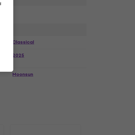
d
Classical
2025
Moonsun