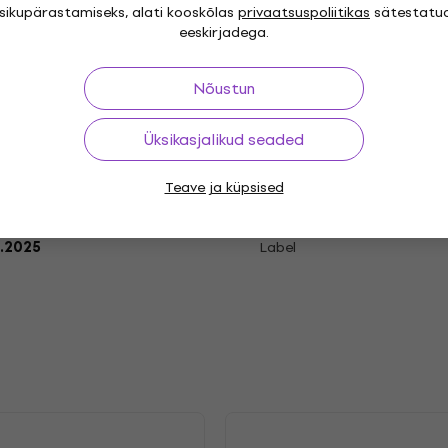
isikupärastamiseks, alati kooskõlas
privaatsuspoliitikas
sätestatu
eeskirjadega.
cord
Nõustun
"
Üksikasjalikud seaded
Genre
ent
Modern
Neo-
,
,
Release year
Teave ja küpsised
ical
.2025
Label