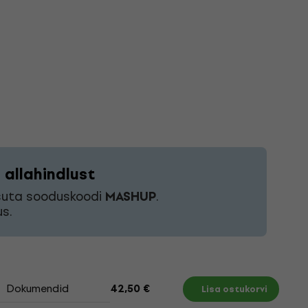
allahindlust
asuta sooduskoodi
MASHUP
.
s.
Dokumendid
42,50 €
Lisa ostukorvi