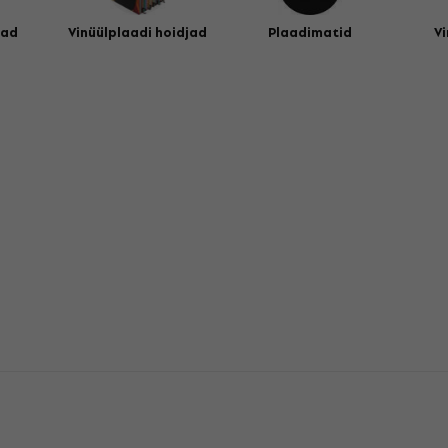
jad
Vinüülplaadi hoidjad
Plaadimatid
Vi