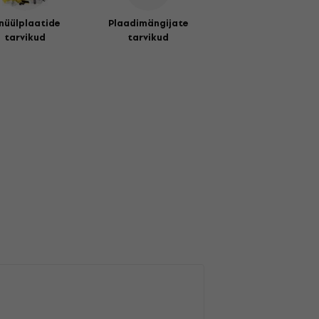
nüülplaatide
Plaadimängijate
tarvikud
tarvikud