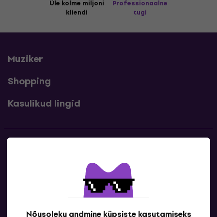
Üle kolme miljoni
Professionaalne
kliendi
tugi
Muziker
Shopping
Kasulikud lingid
Kontakt
Kontaktandmed
Nõusoleku andmine küpsiste kasutamiseks