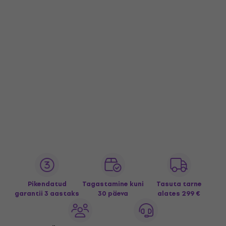
Pikendatud
Tagastamine kuni
Tasuta tarne
garantii 3 aastaks
30 päeva
alates 299 €