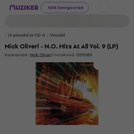
Kõik kategooriad
LP plaadid ja CD-d
Vinüülid
Nick Oliveri - N.O. Hits At All Vol. 9 (LP)
Kaubamärk:
Nick Oliveri
Tootekood:
1255385