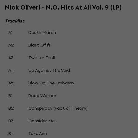
Nick Oliveri - N.O. Hits At All Vol. 9 (LP)
Tracklist
A1
Death March
A2
Blast Off!
A3
Twitter Troll
A4
Up Against The Void
A5
Blow Up The Embassy
B1
Road Warrior
B2
Conspiracy (Fact or Theory)
B3
Consider Me
B4
Take Aim