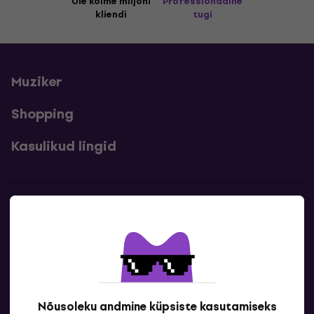
Üle kolme miljoni
Professionaalne
kliendi
tugi
Muziker
Shopping
Kasulikud lingid
Kontakt
Kontaktandmed
Nõusoleku andmine küpsiste kasutamiseks