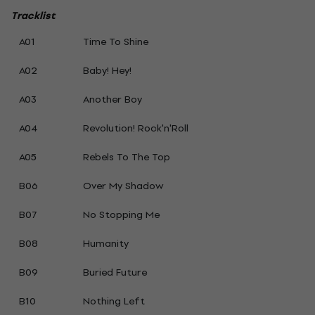
Tracklist
A01
Time To Shine
A02
Baby! Hey!
A03
Another Boy
A04
Revolution! Rock'n'Roll
A05
Rebels To The Top
B06
Over My Shadow
B07
No Stopping Me
B08
Humanity
B09
Buried Future
B10
Nothing Left