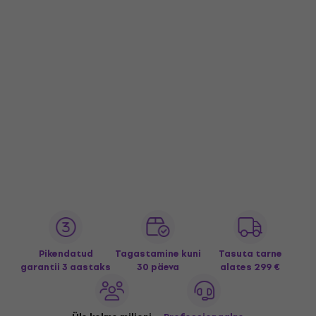
Pikendatud
Tagastamine kuni
Tasuta tarne
garantii 3 aastaks
30 päeva
alates 299 €