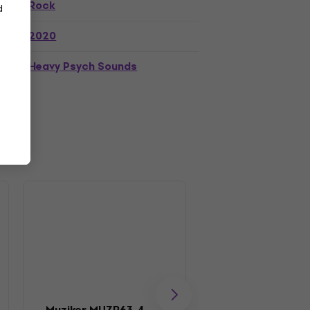
Rock
d
2020
Heavy Psych Sounds