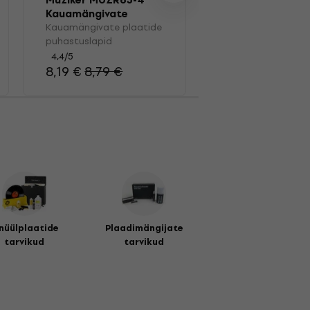
Muziker MUZR63-4
Muziker MUZR41
Kauamängivate
Karp vinüülplaat
plaatide
Kauamängivate plaatide
Karp vinüülplaatid
puhastuslapid
puhastuslapid
4,4
/5
41,30 €
4,4
/5
8,19 €
8,79 €
nüülplaatide
Plaadimängijate
tarvikud
tarvikud