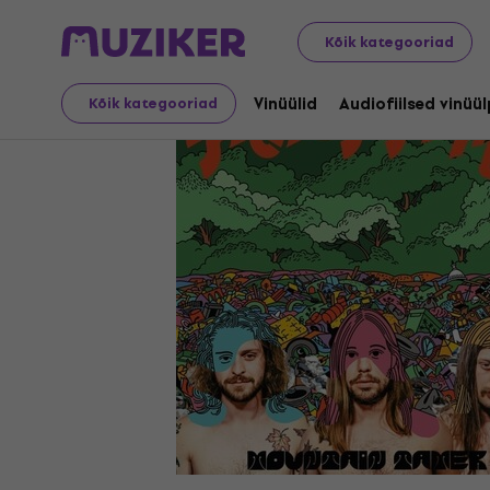
LP plaadid ja CD-d
Vinüülid
Kõik kategooriad
Vinüülid
Audiofiilsed vinüü
Kõik kategooriad