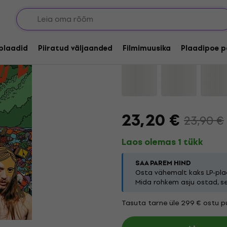
Mountain Tamer - Psy
lplaadid
Piiratud väljaanded
Filmimuusika
Plaadipoe p
Kaubamärk:
Mountain Tamer
T
23,20 €
23,90 €
Laos olemas 1 tükk
SAA PAREM HIND
Osta vähemalt kaks LP-plaa
Mida rohkem asju ostad, s
Tasuta tarne üle 299 € ostu pu