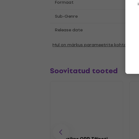
LP
12
Formaat
,
Hard
Sub-Genre
Release date
25.0
Mul on märkus parameetrite kohta
Soovitatud tooted