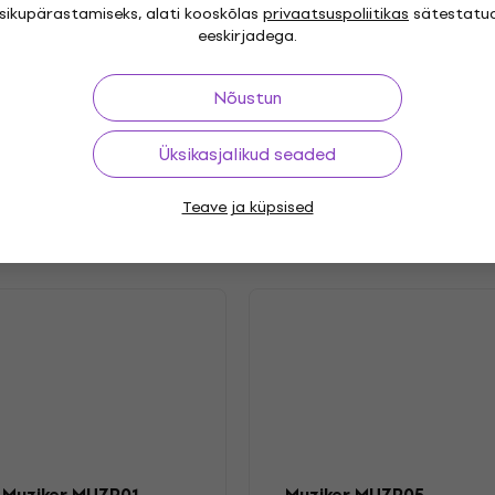
"
Genre
isikupärastamiseks, alati kooskõlas
privaatsuspoliitikas
sätestatu
eeskirjadega.
 Rock
Psychedelic Rock
,
Release year
Nõustun
9.2020
Label
Üksikasjalikud seaded
Teave ja küpsised