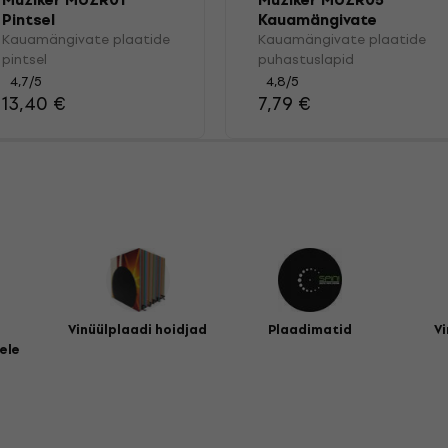
Muziker MUZR01
Muziker MUZR05
Pintsel
Kauamängivate
plaatide
Kauamängivate plaatide
Kauamängivate plaatide
puhastuslapid
pintsel
puhastuslapid
4,7
/5
4,8
/5
13,40 €
7,79 €
Vinüülplaadi hoidjad
Plaadimatid
Vi
ele