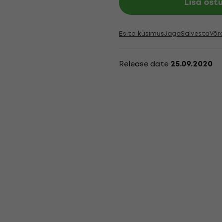
Lisa ost
Esita küsimus
Jaga
Salvesta
Võr
Release date
25.09.2020