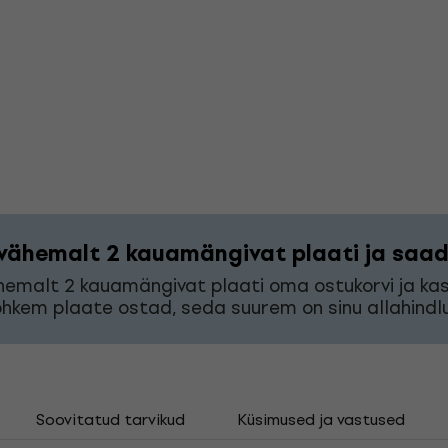
vähemalt 2 kauamängivat plaati ja saad 
hemalt 2 kauamängivat plaati oma ostukorvi ja k
hkem plaate ostad, seda suurem on sinu allahindlu
Soovitatud tarvikud
Küsimused ja vastused