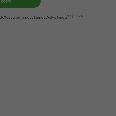
ukorvi
23 punkti
dle
Teata paremast hinnast
Valva hinda