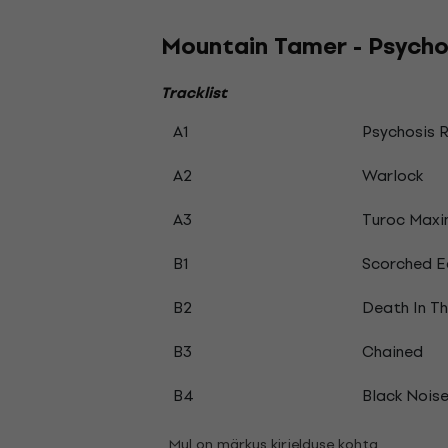
Mountain Tamer - Psychos
Tracklist
A1
Psychosis R
A2
Warlock
A3
Turoc Maxi
B1
Scorched E
B2
Death In T
B3
Chained
B4
Black Nois
Mul on märkus kirjelduse kohta