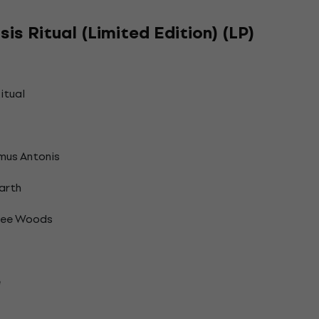
is Ritual (Limited Edition) (LP)
itual
mus Antonis
arth
hee Woods
e