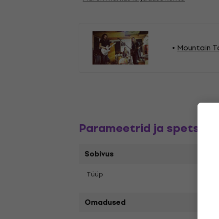
Mountain T
Parameetrid ja spetsifik
Sobivus
Tüüp
LP re
Omadused