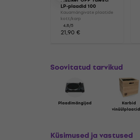
Muziker OPP Täiesti
LP-plaadid 100
Kauamängivate plaatide
kott/karp
4,8
/5
21,90 €
Soovitatud tarvikud
Plaadimängijad
Karbid
vinüülplaatid
Küsimused ja vastused