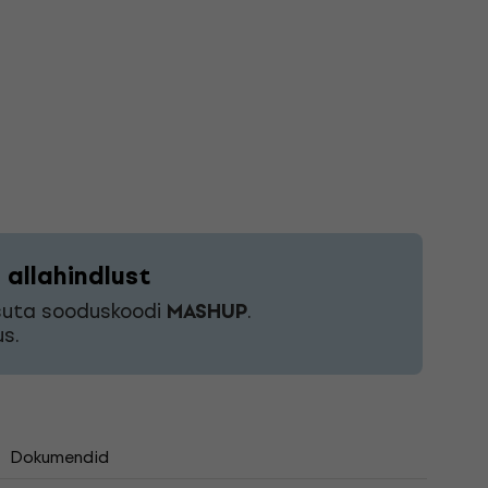
allahindlust
asuta sooduskoodi
MASHUP
.
s.
Dokumendid