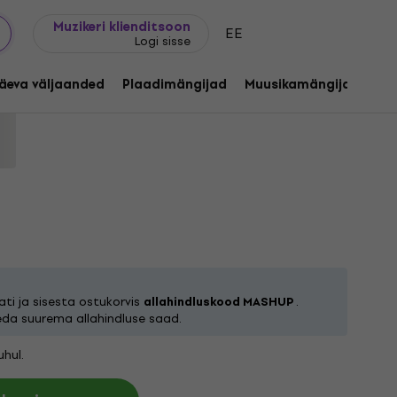
Kingijuhend
FAQ
Muziker Blogi
Muzikeri klienditsoon
EE
Logi sisse
chosis Ritual (Limited Edition) (LP)
äeva väljaanded
Plaadimängijad
Muusikamängijad
C
ootekood:
1255455
ti ja sisesta ostukorvis
allahindluskood MASHUP
.
eda suurema allahindluse saad.
hul.