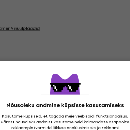
amer Vinüülplaadid
atsioonid
cord
Nõusoleku andmine küpsiste kasutamiseks
Kasutame küpsiseid, et tagada meie veebisaidi funktsionaalsus.
Pärast nõusoleku andmist kasutame neid kolmandate osapoolte
reklaamplatvormidel liikluse analüüsimiseks ja reklaami