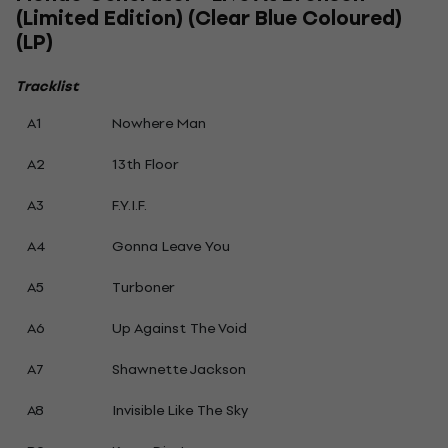
(Limited Edition) (Clear Blue Coloured)
(LP)
Tracklist
A1
Nowhere Man
A2
13th Floor
A3
F.Y.I.F.
A4
Gonna Leave You
A5
Turboner
A6
Up Against The Void
A7
Shawnette Jackson
A8
Invisible Like The Sky