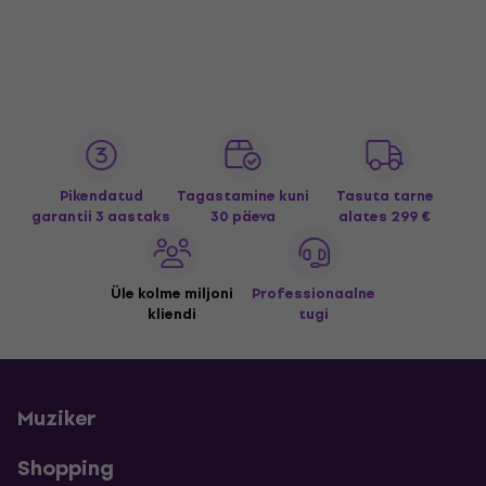
Pikendatud
Tagastamine kuni
Tasuta tarne
garantii 3 aastaks
30 päeva
alates 299 €
Üle kolme miljoni
Professionaalne
kliendi
tugi
Muziker
Shopping