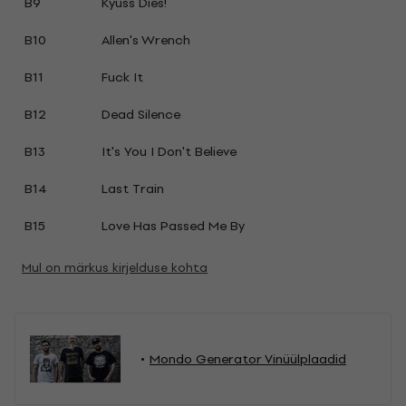
B9
Kyuss Dies!
B10
Allen's Wrench
B11
Fuck It
B12
Dead Silence
B13
It's You I Don't Believe
B14
Last Train
B15
Love Has Passed Me By
Mul on märkus kirjelduse kohta
Mondo Generator Vinüülplaadid