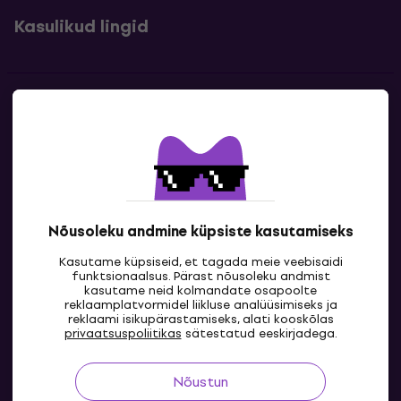
Kasulikud lingid
Kontakt
Kontaktandmed
Nõusoleku andmine küpsiste kasutamiseks
Kasutame küpsiseid, et tagada meie veebisaidi
funktsionaalsus. Pärast nõusoleku andmist
kasutame neid kolmandate osapoolte
reklaamplatvormidel liikluse analüüsimiseks ja
reklaami isikupärastamiseks, alati kooskõlas
EE
privaatsuspoliitikas
sätestatud eeskirjadega.
Nõustun