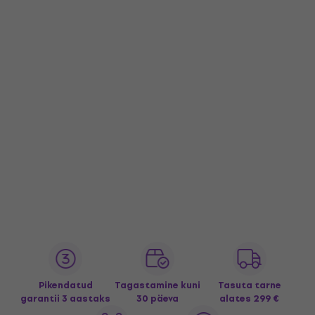
Pikendatud
Tagastamine kuni
Tasuta tarne
garantii 3 aastaks
30 päeva
alates 299 €