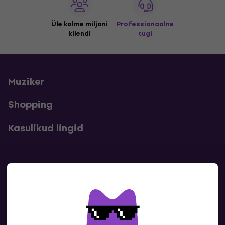
Üle kolme miljoni
Professionaalne
kliendi
tugi
Muziker
Shopping
Kasulikud lingid
Kontakt
Kontaktandmed