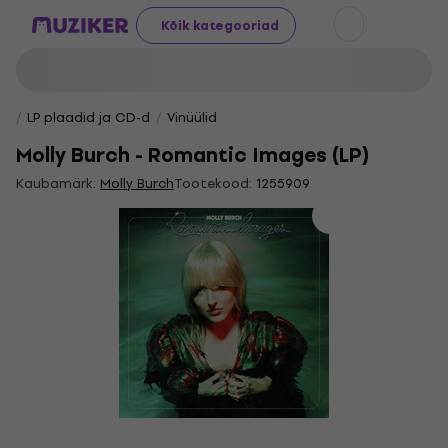
Kõik kategooriad
LP plaadid ja CD-d
Vinüülid
Molly Burch - Romantic Images (LP)
Kaubamärk:
Molly Burch
Tootekood:
1255909