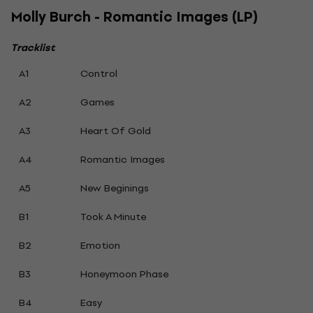
Molly Burch - Romantic Images (LP)
Tracklist
A1
Control
A2
Games
A3
Heart Of Gold
A4
Romantic Images
A5
New Beginings
B1
Took A Minute
B2
Emotion
B3
Honeymoon Phase
B4
Easy