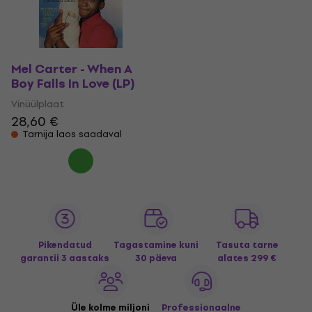
Mel Carter - When A
Boy Falls In Love (LP)
Vinüülplaat
28,60 €
Tarnija laos saadaval
Pikendatud
Tagastamine kuni
Tasuta tarne
garantii 3 aastaks
30 päeva
alates 299 €
Üle kolme miljoni
Professionaalne