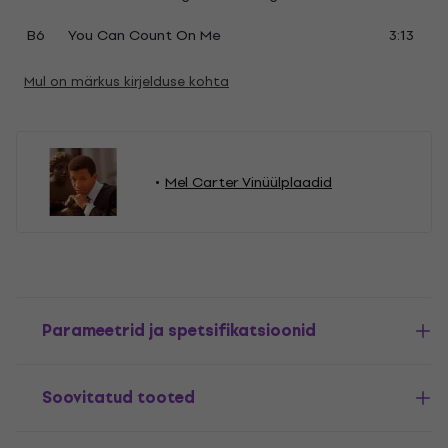
B6
You Can Count On Me
3:13
Mul on märkus kirjelduse kohta
Mel Carter Vinüülplaadid
Parameetrid ja spetsifikatsioonid
Soovitatud tooted