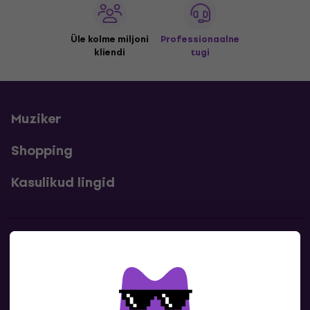
Üle kolme miljoni
Professionaalne
kliendi
tugi
Muziker
Shopping
Kasulikud lingid
Kontakt
Kontaktandmed