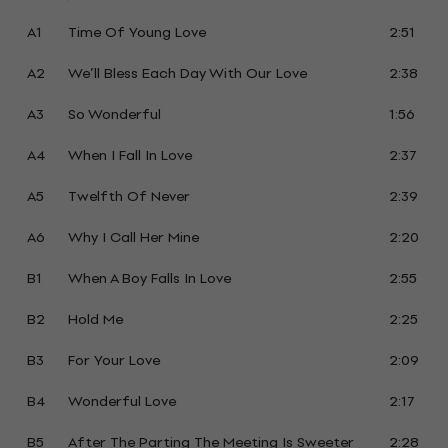
A1
Time Of Young Love
2:51
A2
We’ll Bless Each Day With Our Love
2:38
A3
So Wonderful
1:56
A4
When I Fall In Love
2:37
A5
Twelfth Of Never
2:39
A6
Why I Call Her Mine
2:20
B1
When A Boy Falls In Love
2:55
B2
Hold Me
2:25
B3
For Your Love
2:09
B4
Wonderful Love
2:17
B5
After The Parting The Meeting Is Sweeter
2:28