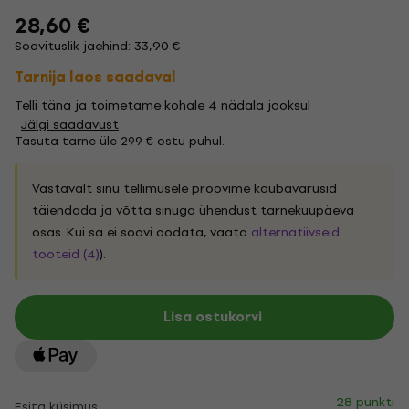
28,60 €
Soovituslik jaehind: 33,90 €
Tarnija laos saadaval
Telli täna ja toimetame kohale 4 nädala jooksul
Jälgi saadavust
Tasuta tarne üle 299 € ostu puhul.
Vastavalt sinu tellimusele proovime kaubavarusid
täiendada ja võtta sinuga ühendust tarnekuupäeva
osas. Kui sa ei soovi oodata, vaata
alternatiivseid
tooteid (4)
).
Lisa ostukorvi
28 punkti
Esita küsimus