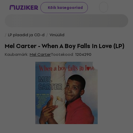
Kõik kategooriad
LP plaadid ja CD-d
Vinüülid
Mel Carter - When A Boy Falls In Love (LP)
Kaubamärk:
Mel Carter
Tootekood:
1204290