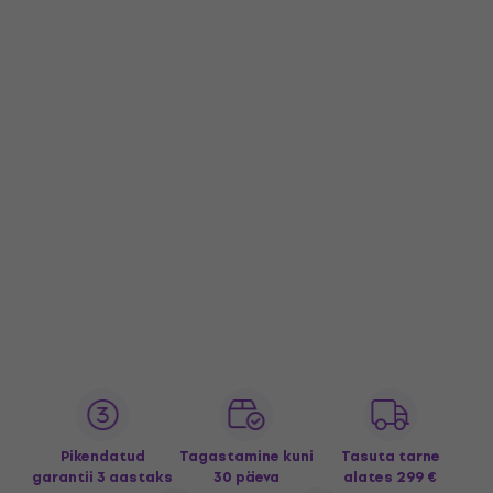
Pikendatud
Tagastamine kuni
Tasuta tarne
garantii 3 aastaks
30 päeva
alates 299 €