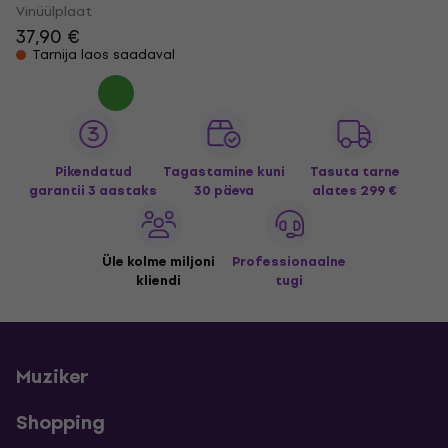
Vinüülplaat
37,90 €
Tarnija laos saadaval
Pikendatud
Tagastamine kuni
Tasuta tarne
garantii 3 aastaks
30 päeva
alates 299 €
Üle kolme miljoni
Professionaalne
kliendi
tugi
Muziker
Shopping