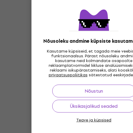
Nõusoleku andmine küpsiste kasutam
Kasutame küpsiseid, et tagada meie veebis
funktsionaalsus. Pärast nõusoleku andmi
kasutame neid kolmandate osapoolte
reklaamplatvormidel liikluse analüüsimisek
reklaami isikupärastamiseks, alati kooskõ
privaatsuspoliitikas
sätestatud eeskirjade
Nõustun
Üksikasjalikud seaded
Teave ja küpsised