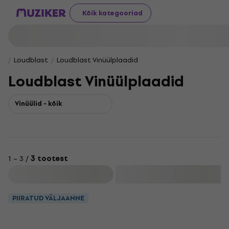
Kõik kategooriad
Loudblast
Loudblast Vinüülplaadid
Loudblast Vinüülplaadid
Vinüülid - kõik
1 – 3 /
3 tootest
Filtreeri
PIIRATUD VÄLJAANNE