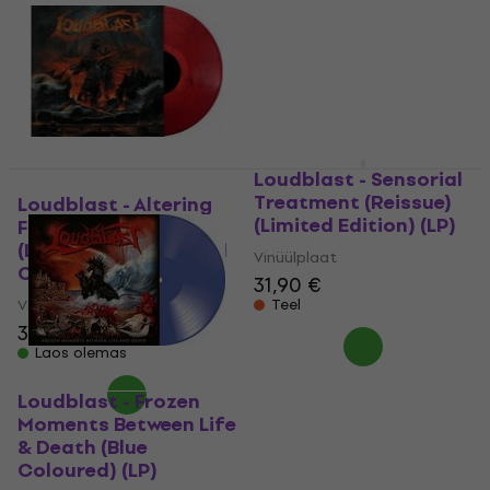
Loudblast - Sensorial
Treatment (Reissue)
Loudblast - Altering
(Limited Edition) (LP)
Fates & Destinies
(Limited Edition) (Red
Vinüülplaat
Coloured) (LP)
31,90 €
Vinüülplaat
Teel
36,30 €
Laos olemas
Loudblast - Frozen
Moments Between Life
& Death (Blue
Coloured) (LP)