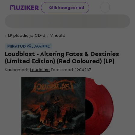
Kõik kategooriad
LP plaadid ja CD-d
Vinüülid
PIIRATUD VÄLJAANNE
Loudblast - Altering Fates & Destinies
(Limited Edition) (Red Coloured) (LP)
Kaubamärk:
Loudblast
Tootekood:
1204267