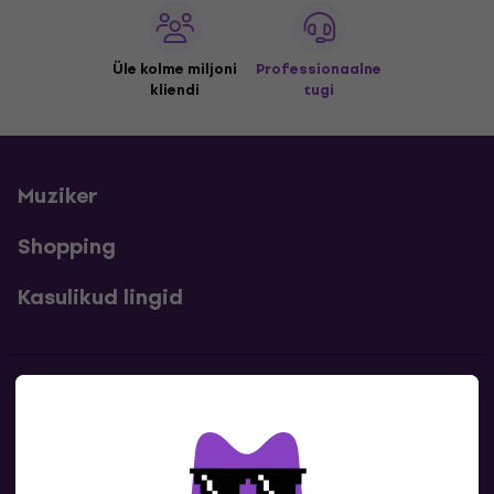
Üle kolme miljoni
Professionaalne
kliendi
tugi
Muziker
Shopping
Kasulikud lingid
Kontakt
Kontaktandmed