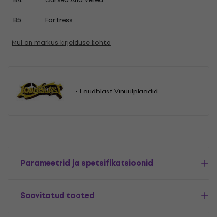
B4
Cursed And Veiled
B5
Fortress
Mul on märkus kirjelduse kohta
Loudblast Vinüülplaadid
Parameetrid ja spetsifikatsioonid
Soovitatud tooted