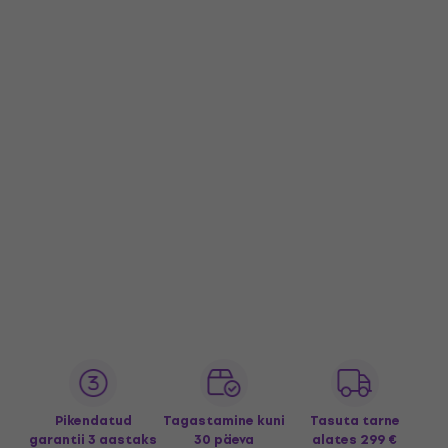
Pikendatud
Tagastamine kuni
Tasuta tarne
garantii 3 aastaks
30 päeva
alates 299 €