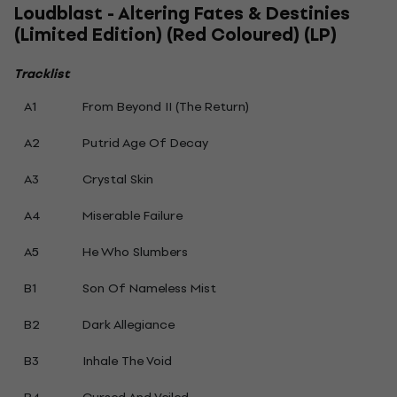
Loudblast - Altering Fates & Destinies
(Limited Edition) (Red Coloured) (LP)
Tracklist
A1
From Beyond II (The Return)
A2
Putrid Age Of Decay
A3
Crystal Skin
A4
Miserable Failure
A5
He Who Slumbers
B1
Son Of Nameless Mist
B2
Dark Allegiance
B3
Inhale The Void