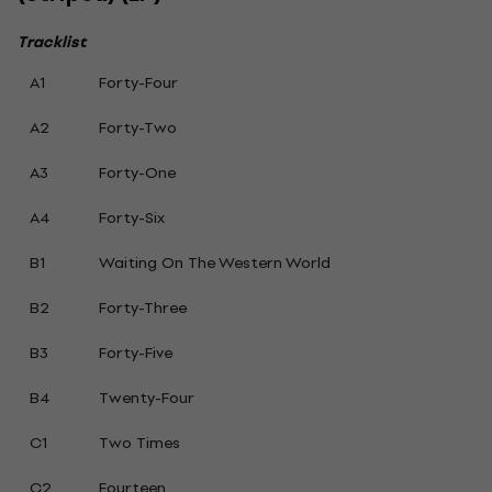
Tracklist
A1
Forty-Four
A2
Forty-Two
A3
Forty-One
A4
Forty-Six
B1
Waiting On The Western World
B2
Forty-Three
B3
Forty-Five
B4
Twenty-Four
C1
Two Times
C2
Fourteen