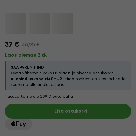
37 €
40,90 €
Laos olemas 2 tk
SAA PAREM HIND
Osta vähemalt kaks LP-plaati ja sisesta ostukorvis
allahindluskood MASHUP
. Mida rohkem asju ostad, seda
suurema allahindluse saad.
Tasuta tarne üle 299 € ostu puhul.
Lisa ostukorvi