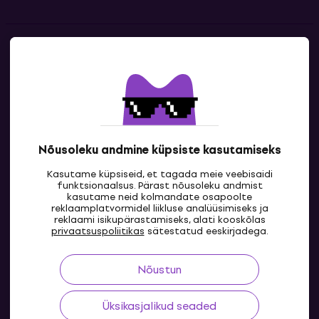
Kontakt
Kontaktandmed
Nõusoleku andmine küpsiste kasutamiseks
Kasutame küpsiseid, et tagada meie veebisaidi
funktsionaalsus. Pärast nõusoleku andmist
kasutame neid kolmandate osapoolte
reklaamplatvormidel liikluse analüüsimiseks ja
reklaami isikupärastamiseks, alati kooskõlas
EE
privaatsuspoliitikas
sätestatud eeskirjadega.
Nõustun
Üksikasjalikud seaded