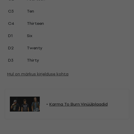
C3
Ten
C4
Thirteen
D1
Six
D2
Twenty
D3
Thirty
Mul on märkus kirjelduse kohta
Karma To Burn Vinüülplaadid