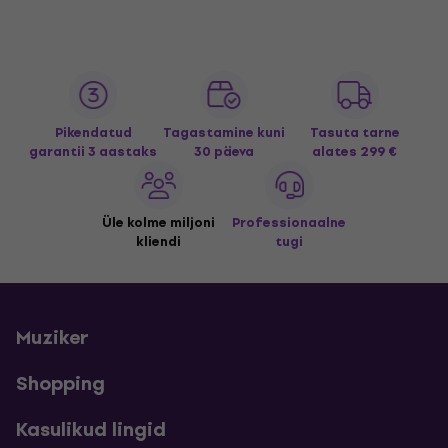
Pikendatud
Tagastamine kuni
Tasuta tarne
garantii 3 aastaks
30 päeva
alates 299 €
Üle kolme miljoni
Professionaalne
kliendi
tugi
Muziker
Shopping
Kasulikud lingid