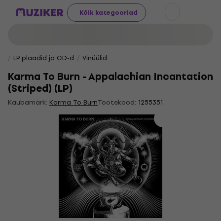
Kõik kategooriad
LP plaadid ja CD-d
Vinüülid
Karma To Burn - Appalachian Incantation
(Striped) (LP)
Kaubamärk:
Karma To Burn
Tootekood:
1255351