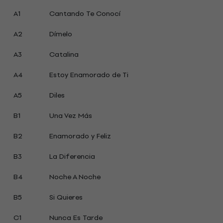
A1
Cantando Te Conocí
A2
Dímelo
A3
Catalina
A4
Estoy Enamorado de Ti
A5
Diles
B1
Una Vez Más
B2
Enamorado y Feliz
B3
La Diferencia
B4
Noche A Noche
B5
Si Quieres
C1
Nunca Es Tarde