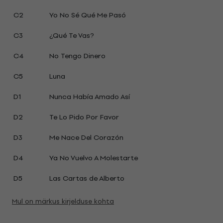
C2
Yo No Sé Qué Me Pasó
C3
¿Qué Te Vas?
C4
No Tengo Dinero
C5
Luna
D1
Nunca Había Amado Así
D2
Te Lo Pido Por Favor
D3
Me Nace Del Corazón
D4
Ya No Vuelvo A Molestarte
D5
Las Cartas de Alberto
Mul on märkus kirjelduse kohta