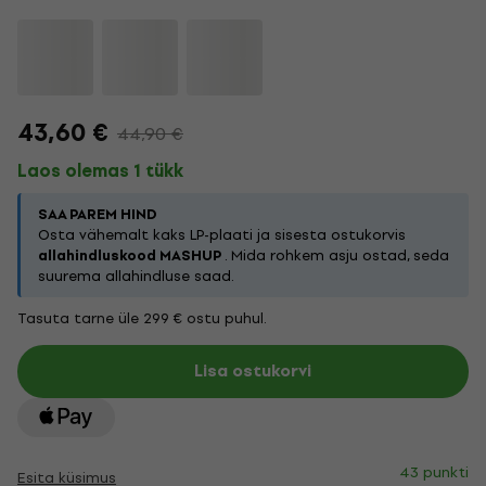
43,60 €
44,90 €
Laos olemas 1 tükk
SAA PAREM HIND
Osta vähemalt kaks LP-plaati ja sisesta ostukorvis
allahindluskood MASHUP
. Mida rohkem asju ostad, seda
suurema allahindluse saad.
Tasuta tarne üle 299 € ostu puhul.
Lisa ostukorvi
43 punkti
Esita küsimus