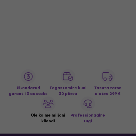
Pikendatud
Tagastamine kuni
Tasuta tarne
garantii 3 aastaks
30 päeva
alates 299 €
Üle kolme miljoni
Professionaalne
kliendi
tugi