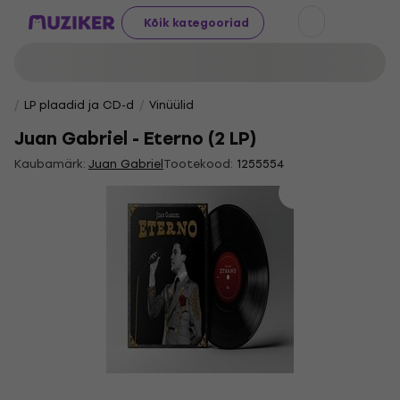
Kõik kategooriad
LP plaadid ja CD-d
Vinüülid
Juan Gabriel - Eterno (2 LP)
Kaubamärk:
Juan Gabriel
Tootekood:
1255554