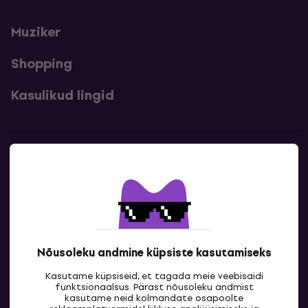
Muziker
Shopping
Kasulikud lingid
Kontakt
Kontaktandmed
Nõusoleku andmine küpsiste kasutamiseks
Kasutame küpsiseid, et tagada meie veebisaidi
funktsionaalsus. Pärast nõusoleku andmist
kasutame neid kolmandate osapoolte