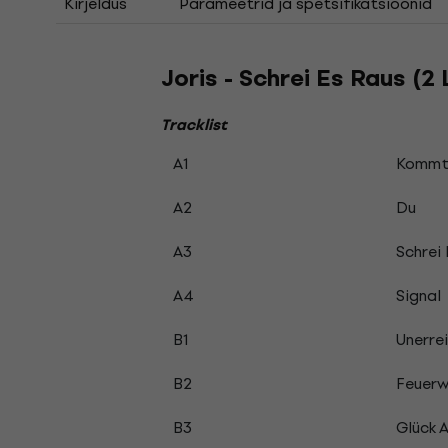
Kirjeldus
Parameetrid ja spetsifikatsioonid
Joris - Schrei Es Raus (2
Tracklist
A1
Kommt
A2
Du
A3
Schrei
A4
Signal
B1
Unerre
B2
Feuerw
B3
Glück 