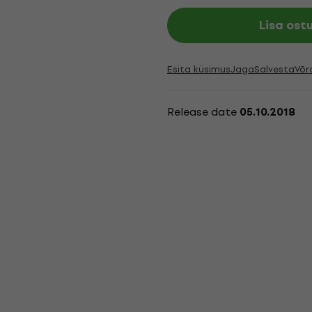
Lisa ost
Esita küsimus
Jaga
Salvesta
Võr
Release date
05.10.2018