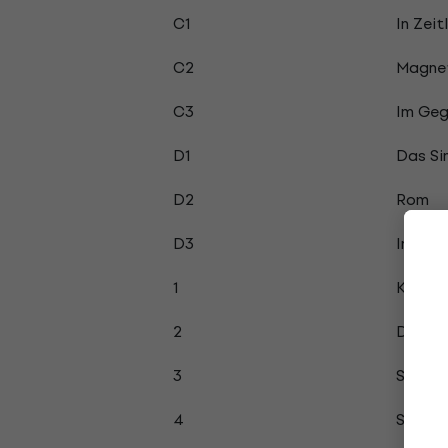
C1
In Zeit
C2
Magne
C3
Im Geg
D1
Das Si
D2
Rom
D3
In All 
1
Kommt
2
Du
3
Schrei
4
Signal