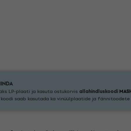
HINDA
ks LP-plaati ja kasuta ostukorvis
allahindluskoodi
MAS
a koodi saab kasutada ka vinüülplaatide ja fännitoodet