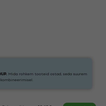
HUP
.
Mida rohkem tooteid ostad, seda suurem
e kombineerimisel.