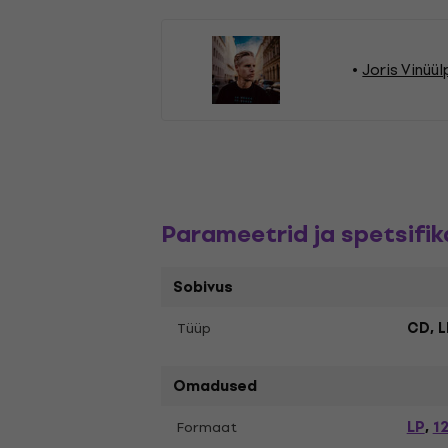
Joris Vinüü
Parameetrid ja spetsifik
Sobivus
Tüüp
CD, L
Omadused
LP
12
Formaat
,