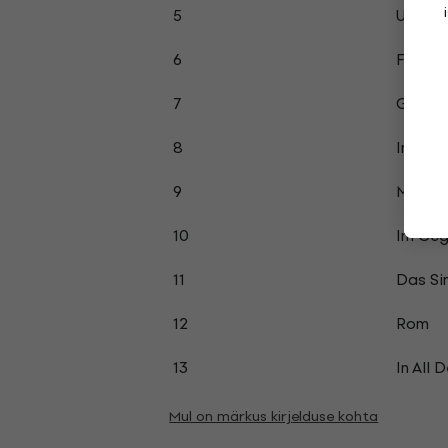
5
Unerre
6
Feuerw
7
Glück 
8
In Zeit
9
Magne
10
Im Geg
11
Das Si
12
Rom
13
In All 
Mul on märkus kirjelduse kohta