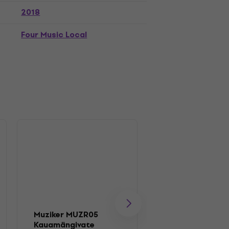
2018
Four Music Local
Muziker MUZR05
Muziker MUZR41
Kauamängivate
Karp vinüülplaat