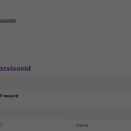
lplaadid
atsioonid
P record
"
Genre