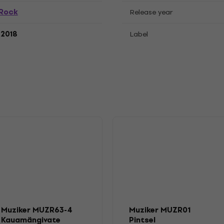
Rock
Release year
.2018
Label
Muziker MUZR63-4
Muziker MUZR01
Kauamängivate
Pintsel