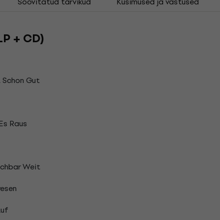
Soovitatud tarvikud
Küsimused ja vastused
 LP + CD)
 Schon Gut
 Es Raus
ichbar Weit
esen
Auf