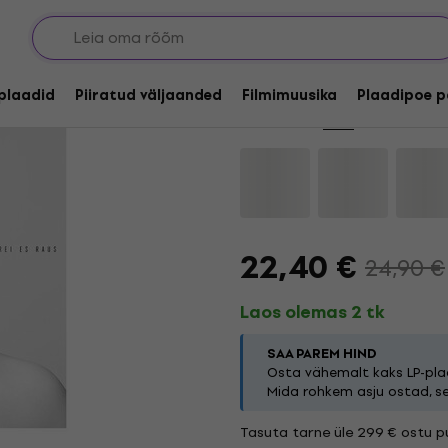
Allahindlus
Joris - Schrei Es Rau
lplaadid
Piiratud väljaanded
Filmimuusika
Plaadipoe p
Kaubamärk:
Joris
Tootekood:
1
22,40 €
24,90 €
Laos olemas 2 tk
SAA PAREM HIND
Osta vähemalt kaks LP-plaa
Mida rohkem asju ostad, s
Tasuta tarne üle 299 € ostu pu