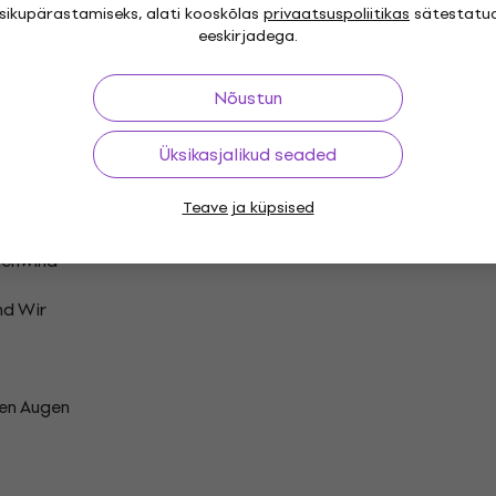
isikupärastamiseks, alati kooskõlas
privaatsuspoliitikas
sätestatu
ichbar Weit
eeskirjadega.
esen
Nõustun
Auf
Üksikasjalikud seaded
lupe
Teave ja küpsised
ten
enwind
nd Wir
Den Augen