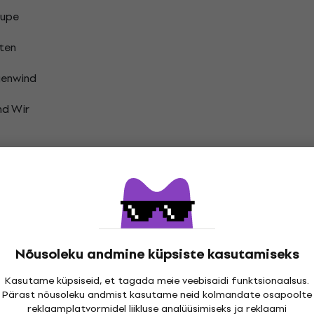
lupe
ten
enwind
nd Wir
Den Augen
 Schon Gut
Nõusoleku andmine küpsiste kasutamiseks
 Es Raus
Kasutame küpsiseid, et tagada meie veebisaidi funktsionaalsus.
Pärast nõusoleku andmist kasutame neid kolmandate osapoolte
reklaamplatvormidel liikluse analüüsimiseks ja reklaami