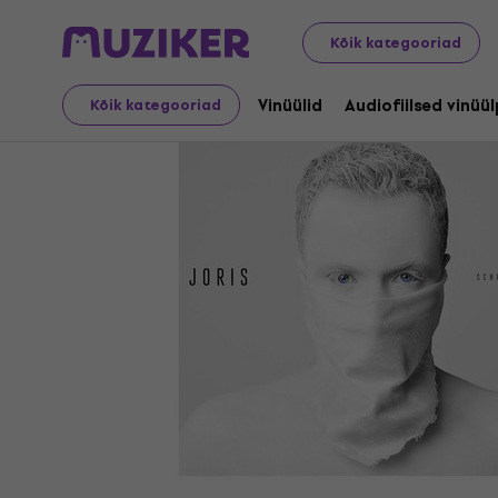
LP plaadid ja CD-d
Vinüülid
Kõik kategooriad
Vinüülid
Audiofiilsed vinüü
Kõik kategooriad