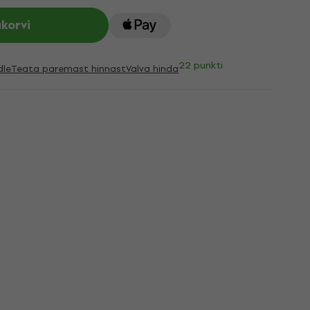
ukorvi
22 punkti
dle
Teata paremast hinnast
Valva hinda