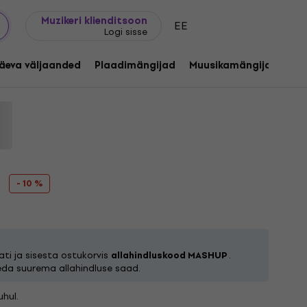
Kingijuhend
FAQ
Muziker Blogi
Muzikeri klienditsoon
EE
Logi sisse
s (2 LP + CD)
äeva väljaanded
Plaadimängijad
Muusikamängijad
C
255723
- 10 %
ti ja sisesta ostukorvis
allahindluskood MASHUP
.
eda suurema allahindluse saad.
hul.