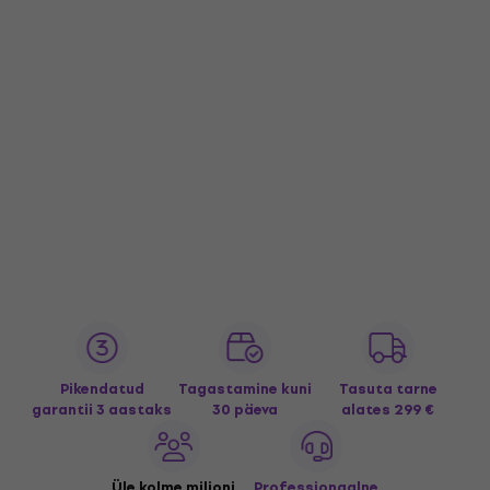
Pikendatud
Tagastamine kuni
Tasuta tarne
garantii 3 aastaks
30 päeva
alates 299 €
Üle kolme miljoni
Professionaalne