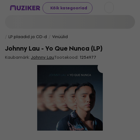
Kõik kategooriad
LP plaadid ja CD-d
Vinüülid
Johnny Lau - Yo Que Nunca (LP)
Kaubamärk:
Johnny Lau
Tootekood:
1254977