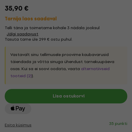
35,90 €
Tarnija laos saadaval
Telli täna ja toimetame kohale 3 nädala jooksul
Jälgi saadavust
Tasuta tarne üle 299 € ostu puhul.
Vastavalt sinu tellimusele proovime kaubavarusid
täiendada ja võtta sinuga ühendust tarnekuupäeva
osas. Kui sa ei soovi oodata, vaata
alternatiivseid
tooteid (2)
).
Lisa ostukorvi
35 punkti
Esita küsimus