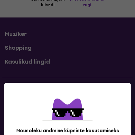
kliendi
tugi
Muziker
Shopping
Kasulikud lingid
Kontakt
Kontaktandmed
Nõusoleku andmine küpsiste kasutamiseks