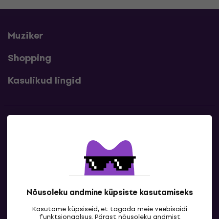
Muziker
Shopping
Kasulikud lingid
Kontakt
Kontaktandmed
Nõusoleku andmine küpsiste kasutamiseks
Kasutame küpsiseid, et tagada meie veebisaidi
funktsionaalsus. Pärast nõusoleku andmist