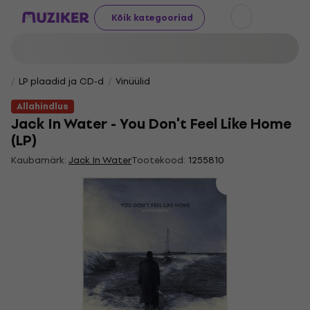
Kõik kategooriad
LP plaadid ja CD-d
Vinüülid
Allahindlus
Jack In Water - You Don't Feel Like Home
(LP)
Kaubamärk:
Jack In Water
Tootekood:
1255810