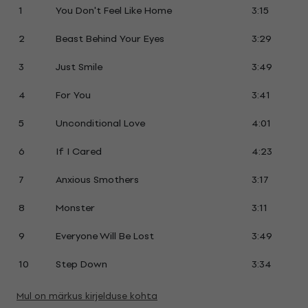
1
You Don't Feel Like Home
3:15
2
Beast Behind Your Eyes
3:29
3
Just Smile
3:49
4
For You
3:41
5
Unconditional Love
4:01
6
If I Cared
4:23
7
Anxious Smothers
3:17
8
Monster
3:11
9
Everyone Will Be Lost
3:49
10
Step Down
3:34
Mul on märkus kirjelduse kohta