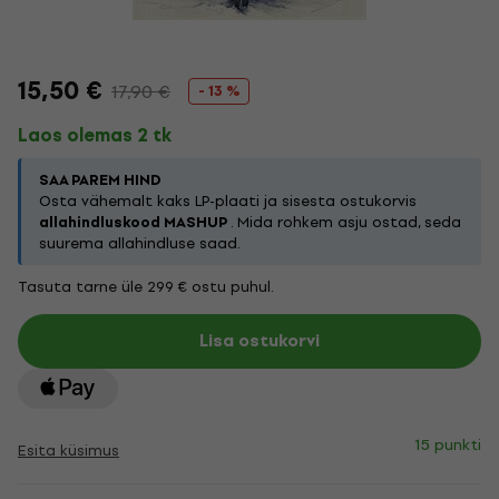
15,50 €
17,90 €
- 13 %
Laos olemas 2 tk
SAA PAREM HIND
Osta vähemalt kaks LP-plaati ja sisesta ostukorvis
allahindluskood MASHUP
. Mida rohkem asju ostad, seda
suurema allahindluse saad.
Tasuta tarne üle 299 € ostu puhul.
Lisa ostukorvi
15 punkti
Esita küsimus