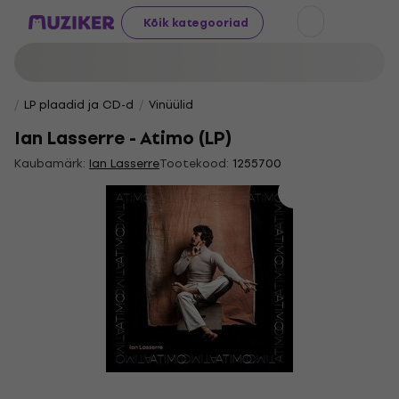
Kõik kategooriad
LP plaadid ja CD-d
Vinüülid
Ian Lasserre - Atimo (LP)
Kaubamärk:
Ian Lasserre
Tootekood:
1255700