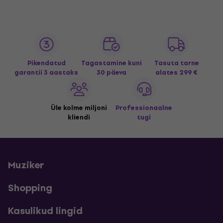
Pikendatud
Tagastamine kuni
Tasuta tarne
garantii 3 aastaks
30 päeva
alates 299 €
Üle kolme miljoni
Professionaalne
kliendi
tugi
Muziker
Shopping
Kasulikud lingid