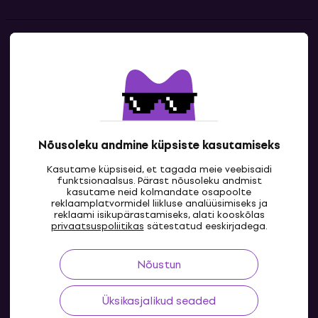
Kontakt
Kontaktandmed
Nõusoleku andmine küpsiste kasutamiseks
Kasutame küpsiseid, et tagada meie veebisaidi
funktsionaalsus. Pärast nõusoleku andmist
kasutame neid kolmandate osapoolte
reklaamplatvormidel liikluse analüüsimiseks ja
reklaami isikupärastamiseks, alati kooskõlas
EE
privaatsuspoliitikas
sätestatud eeskirjadega.
Nõustun
Üksikasjalikud seaded