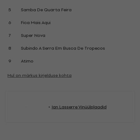
5
Samba De Quarta Feira
6
Fica Mais Aqui
7
Super Nova
8
Subindo A Serra Em Busca De Tropecos
9
Atimo
Mul on märkus kirjelduse kohta
Ian Lasserre Vinüülplaadid