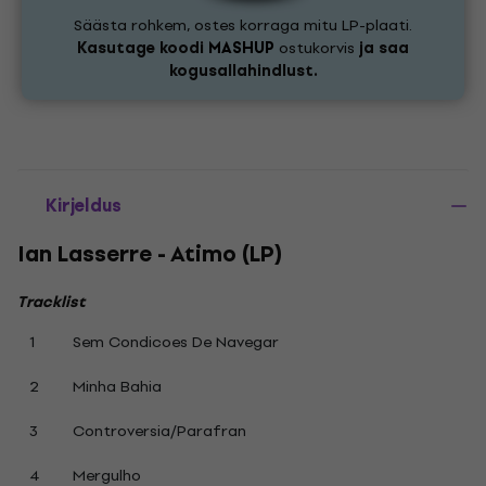
Säästa rohkem, ostes korraga mitu LP-plaati.
Kasutage koodi
MASHUP
ostukorvis
ja saa
kogusallahindlust.
Kirjeldus
Ian Lasserre - Atimo (LP)
Tracklist
1
Sem Condicoes De Navegar
2
Minha Bahia
3
Controversia/Parafran
4
Mergulho