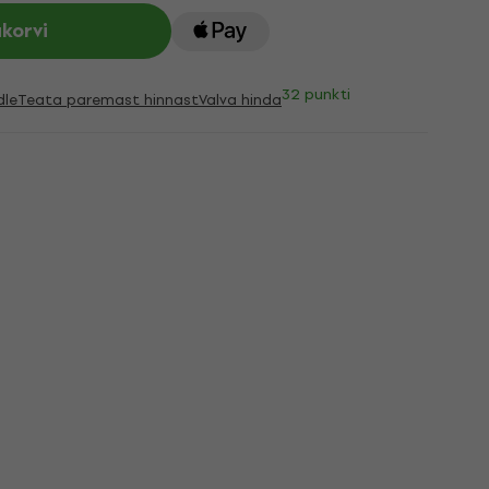
ukorvi
32 punkti
dle
Teata paremast hinnast
Valva hinda