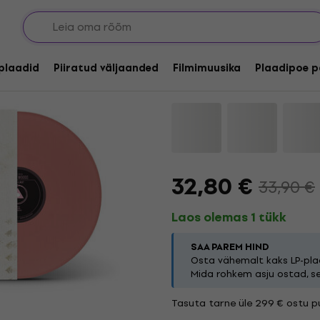
Hilary Woods - Night
(LP)
lplaadid
Piiratud väljaanded
Filmimuusika
Plaadipoe p
Kaubamärk:
Hilary Woods
Toot
32,80 €
33,90 €
Laos olemas 1 tükk
SAA PAREM HIND
Osta vähemalt kaks LP-plaa
Mida rohkem asju ostad, s
Tasuta tarne üle 299 € ostu pu