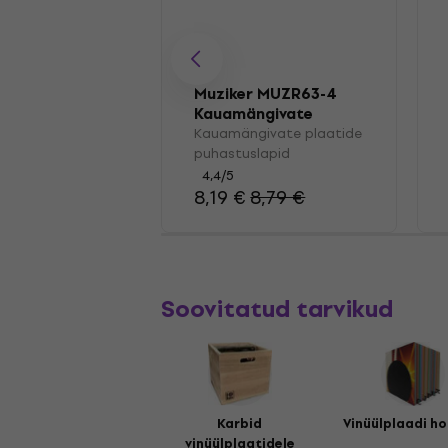
Muziker MUZR63-4
Kauamängivate
plaatide
Kauamängivate plaatide
puhastuslapid
puhastuslapid
4,4
/5
8,19 €
8,79 €
Soovitatud tarvikud
Karbid
Vinüülplaadi ho
vinüülplaatidele