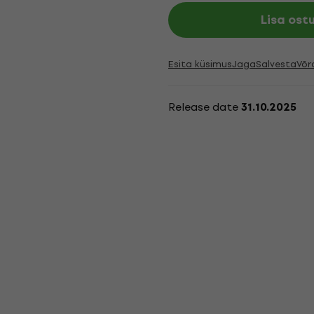
Lisa ost
Esita küsimus
Jaga
Salvesta
Võr
Release date
31.10.2025