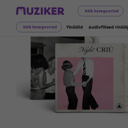
LP plaadid ja CD-d
Vinüülid
Kõik kategooriad
Vinüülid
Audiofiilsed vinüü
Kõik kategooriad