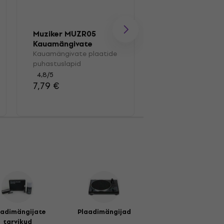
Muziker MUZR05
Muziker MUZR0
Kauamängivate
Pintsel
plaatide
Kauamängivate plaatide
Kauamängivate pl
puhastuslapid
puhastuslapid
pintsel
4,8
/5
4,7
/5
7,79 €
16,20 €
aadimängijate
Plaadimängijad
tarvikud