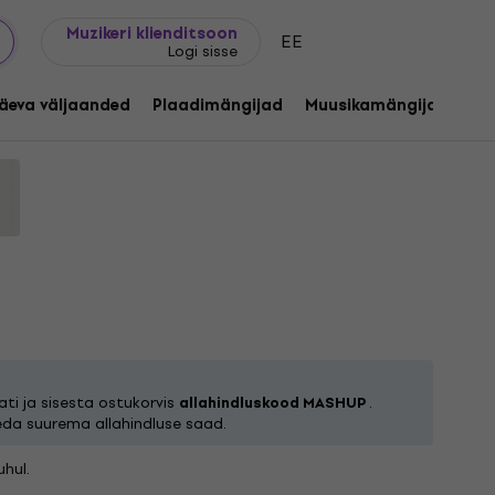
Kingijuhend
FAQ
Muziker Blogi
Muzikeri klienditsoon
EE
Logi sisse
 CRIÙ (Limited Edition) (Pink Coloured)
äeva väljaanded
Plaadimängijad
Muusikamängijad
C
ekood:
1255660
ti ja sisesta ostukorvis
allahindluskood MASHUP
.
eda suurema allahindluse saad.
hul.