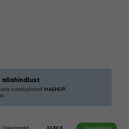
allahindlust
asuta sooduskoodi
MASHUP
.
s.
Dokumendid
32,80 €
Lisa ostukorvi