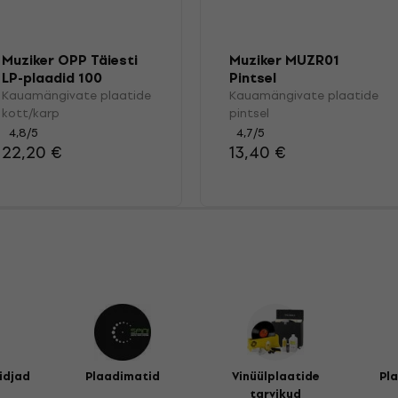
Muziker OPP Täiesti
Muziker MUZR01
LP-plaadid 100
Pintsel
Kauamängivate plaatide
Kauamängivate plaatide
kott/karp
pintsel
4,8
/5
4,7
/5
22,20 €
13,40 €
idjad
Plaadimatid
Vinüülplaatide
Pl
tarvikud