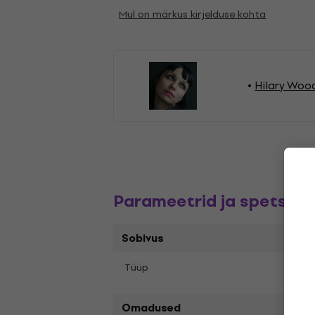
Mul on märkus kirjelduse kohta
Hilary Wood
Parameetrid ja spetsifik
Sobivus
Tüüp
LP re
Omadused