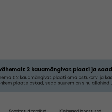
vähemalt 2 kauamängivat plaati ja saad 
hemalt 2 kauamängivat plaati oma ostukorvi ja k
hkem plaate ostad, seda suurem on sinu allahindlu
Soovitatud tarvikud
Küsimused ja vastused