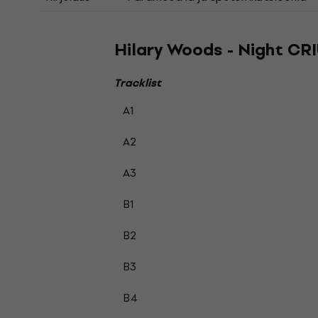
Hilary Woods - Night CRIÙ
Tracklist
A1
A2
A3
B1
B2
B3
B4