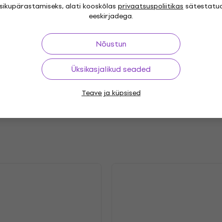
isikupärastamiseks, alati kooskõlas
privaatsuspoliitikas
sätestatu
"
eeskirjadega.
Genre
 Rock
Release year
Nõustun
.2025
Label
Üksikasjalikud seaded
PM
Teave ja küpsised