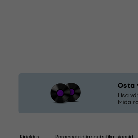
Osta 
Lisa vä
Mida ro
Kirjeldus
Parameetrid ja spetsifikatsioonid