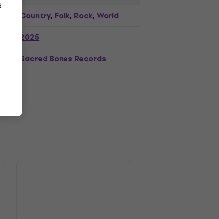
d
Country
Folk
Rock
World
,
,
,
2025
Sacred Bones Records