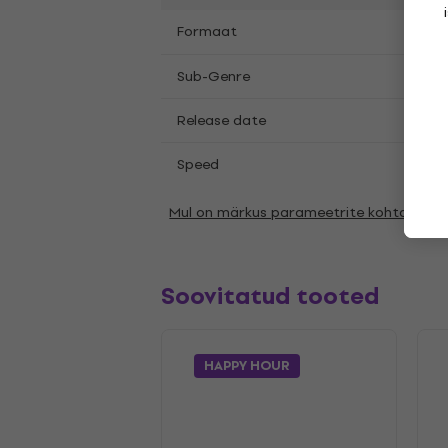
LP
12
Formaat
,
Indie
Sub-Genre
Release date
31.10
Speed
45 R
Mul on märkus parameetrite kohta
Soovitatud tooted
HAPPY HOUR