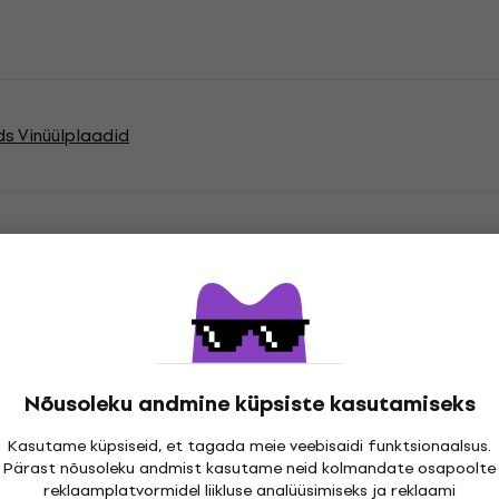
s Vinüülplaadid
atsioonid
Nõusoleku andmine küpsiste kasutamiseks
cord
Kasutame küpsiseid, et tagada meie veebisaidi funktsionaalsus.
Pärast nõusoleku andmist kasutame neid kolmandate osapoolte
reklaamplatvormidel liikluse analüüsimiseks ja reklaami