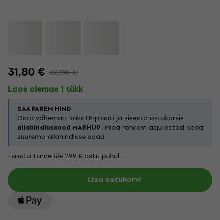
31,80 €
32,90 €
Laos olemas 1 tükk
SAA PAREM HIND
Osta vähemalt kaks LP-plaati ja sisesta ostukorvis
allahindluskood MASHUP
. Mida rohkem asju ostad, seda
suurema allahindluse saad.
Tasuta tarne üle 299 € ostu puhul.
Lisa ostukorvi