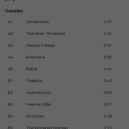
Tracklist
A1
Ouvertuere
4:27
A2
The Silver Threshold
4:15
A3
Meteor's Reign
5:10
A4
Evermore
2:55
A5
Babel
4:16
B1
Trebbus
2:43
B2
Journey East
6:03
B3
Meeres Stille
5:37
B4
Kirchhain
2:25
B5
The Watered Garden
2:22