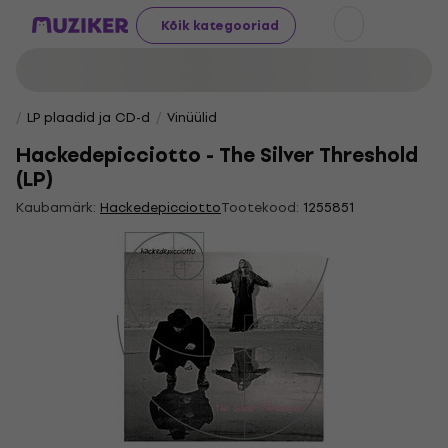
Kõik kategooriad
LP plaadid ja CD-d
Vinüülid
Hackedepicciotto - The Silver Threshold
(LP)
Kaubamärk:
Hackedepicciotto
Tootekood:
1255851