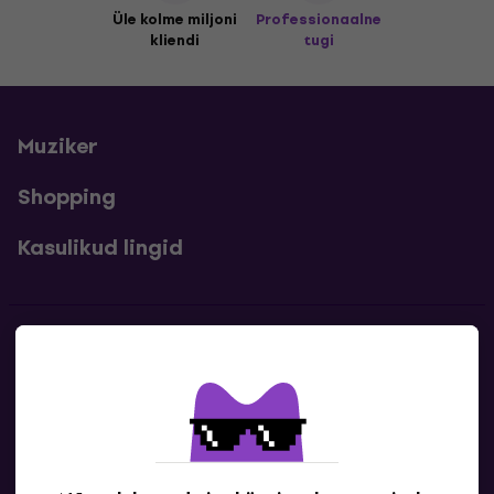
Üle kolme miljoni
Professionaalne
kliendi
tugi
Muziker
Shopping
Kasulikud lingid
Kontakt
Kontaktandmed