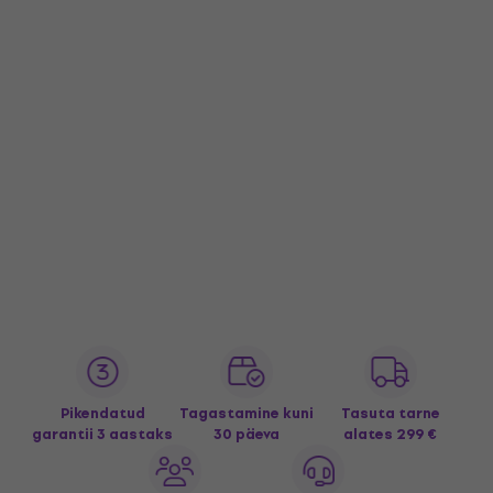
Pikendatud
Tagastamine kuni
Tasuta tarne
garantii 3 aastaks
30 päeva
alates 299 €