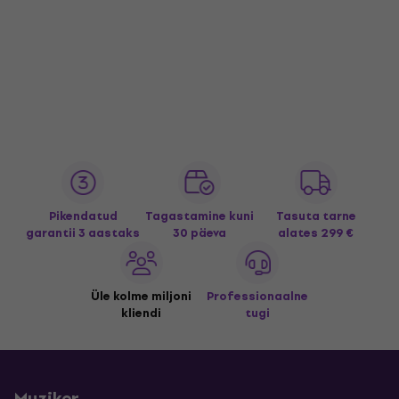
Pikendatud
Tagastamine kuni
Tasuta tarne
garantii 3 aastaks
30 päeva
alates 299 €
Üle kolme miljoni
Professionaalne
kliendi
tugi
Muziker