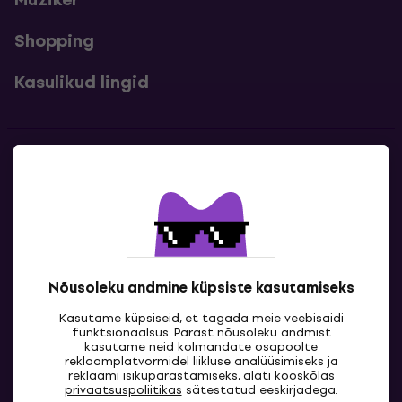
Shopping
Kasulikud lingid
Kontakt
Kontaktandmed
Nõusoleku andmine küpsiste kasutamiseks
Kasutame küpsiseid, et tagada meie veebisaidi
funktsionaalsus. Pärast nõusoleku andmist
kasutame neid kolmandate osapoolte
reklaamplatvormidel liikluse analüüsimiseks ja
reklaami isikupärastamiseks, alati kooskõlas
EE
privaatsuspoliitikas
sätestatud eeskirjadega.