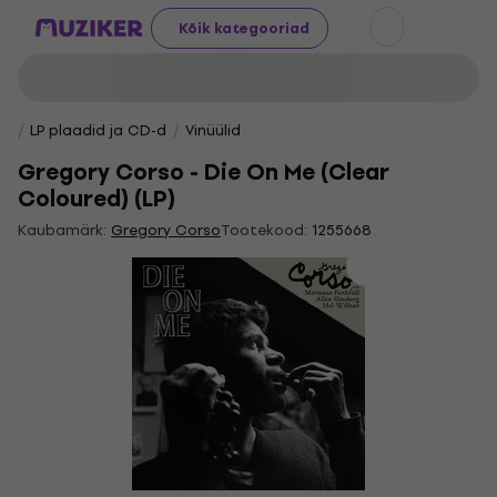
Kõik kategooriad
LP plaadid ja CD-d
Vinüülid
Gregory Corso - Die On Me (Clear
Coloured) (LP)
Kaubamärk:
Gregory Corso
Tootekood:
1255668