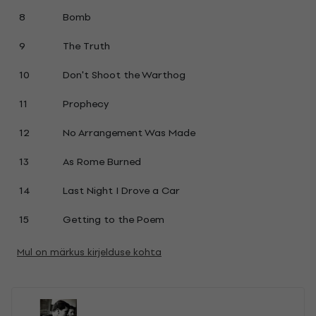
8
Bomb
9
The Truth
10
Don't Shoot the Warthog
11
Prophecy
12
No Arrangement Was Made
13
As Rome Burned
14
Last Night I Drove a Car
15
Getting to the Poem
Mul on märkus kirjelduse kohta