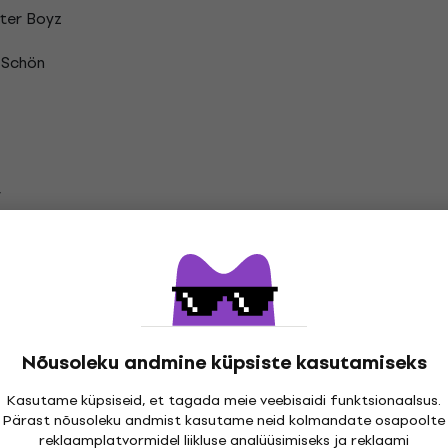
ter Boyz
 Schön
r
unk
Nõusoleku andmine küpsiste kasutamiseks
mway Vinüülplaadid
Kasutame küpsiseid, et tagada meie veebisaidi funktsionaalsus.
Pärast nõusoleku andmist kasutame neid kolmandate osapoolte
reklaamplatvormidel liikluse analüüsimiseks ja reklaami