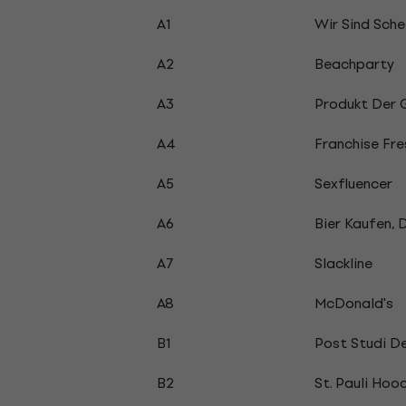
A1
Wir Sind Sche
A2
Beachparty
A3
Produkt Der 
A4
Franchise Fre
A5
Sexfluencer
A6
Bier Kaufen, 
A7
Slackline
A8
McDonald's
B1
Post Studi D
B2
St. Pauli Hoo