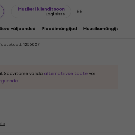
Kingijuhend
FAQ
Muziker Blogi
Muzikeri klienditsoon
EE
Logi sisse
ei Kidz Retten Punkrock (Red
äeva väljaanded
Plaadimängijad
Muusikamängijad
C
Tootekood:
1256007
l. Soovitame valida
alternatiivse toote
või
rguande.
dle