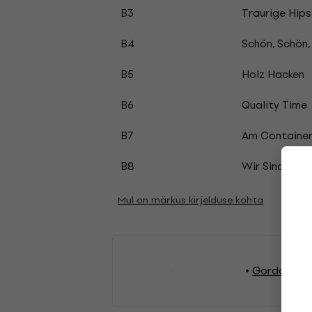
B3
Traurige Hips
B4
Schön, Schön,
B5
Holz Hacken
B6
Quality Time
B7
Am Containe
B8
Wir Sind So P
Mul on märkus kirjelduse kohta
Gordon Shu