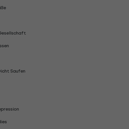
iße
Gesellschaft
ssen
Dicht Saufen
epression
dies