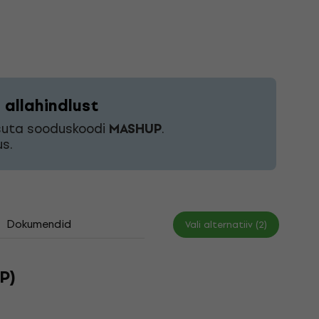
allahindlust
asuta sooduskoodi
MASHUP
.
s.
Dokumendid
Vali alternatiiv (2)
P)