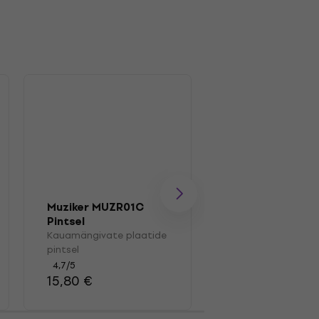
HAPPY HOUR
Muziker MUZR01C
Pintsel
Muziker MUZR41
Kauamängivate plaatide
Karp vinüülplaat
pintsel
Karp vinüülplaatid
4,7
/5
4,4
/5
15,80 €
41,30 €