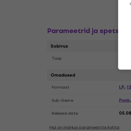
Parameetrid ja spetsifik
Sobivus
Tüüp
LP re
Omadused
LP
12
Formaat
,
Punk
Sub-Genre
Release date
05.0
Mul on märkus parameetrite kohta