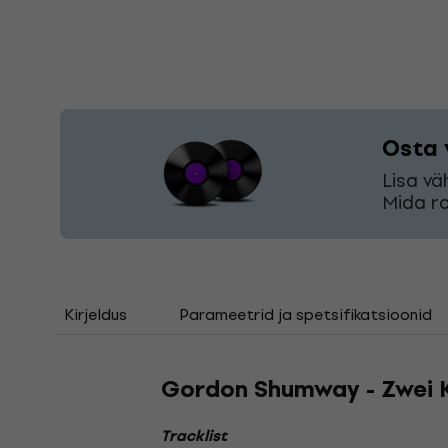
Osta 
Lisa vä
Mida ro
Kirjeldus
Parameetrid ja spetsifikatsioonid
Gordon Shumway - Zwei K
Tracklist