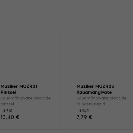
Muziker MUZR01
Muziker MUZR05
Pintsel
Kauamängivate
plaatide
Kauamängivate plaatide
Kauamängivate plaatide
puhastuslapid
pintsel
puhastuslapid
4,7
/5
4,8
/5
13,40 €
7,79 €