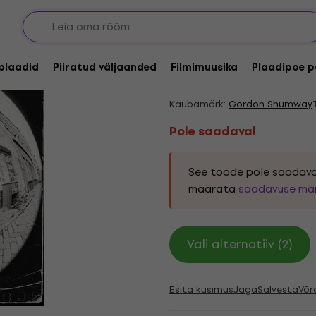
Pole saadaval
Gordon Shumway - Zw
lplaadid
Piiratud väljaanded
Filmimuusika
Plaadipoe p
Coloured) (LP)
Kaubamärk:
Gordon Shumway
Pole saadaval
See toode pole saadava
määrata
saadavuse mä
Vali alternatiiv (2)
Esita küsimus
Jaga
Salvesta
Võr