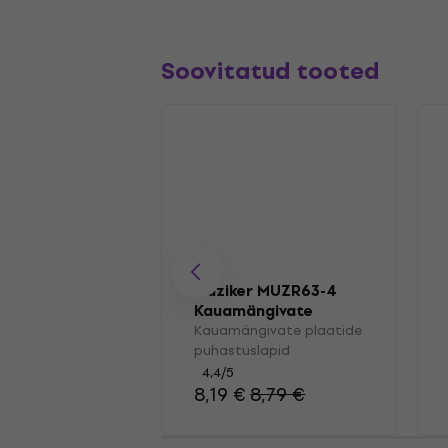
Soovitatud tooted
Muziker MUZR63-4
Kauamängivate
plaatide
Kauamängivate plaatide
puhastuslapid
puhastuslapid
4,4
/5
8,19 €
8,79 €