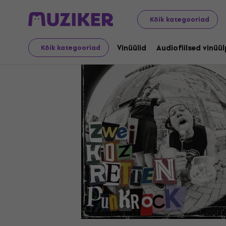
LP plaadid ja CD-d
Vinüülid
Kõik kategooriad
Vinüülid
Audiofiilsed vinüü
Kõik kategooriad