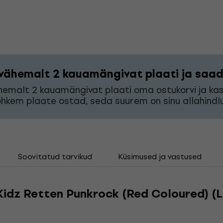
vähemalt 2 kauamängivat plaati ja saad 
hemalt 2 kauamängivat plaati oma ostukorvi ja k
hkem plaate ostad, seda suurem on sinu allahindlu
Soovitatud tarvikud
Küsimused ja vastused
idz Retten Punkrock (Red Coloured) (L