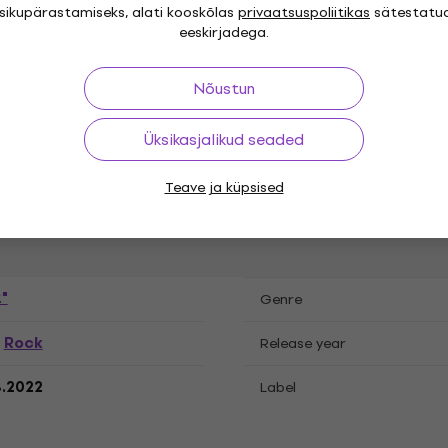
isikupärastamiseks, alati kooskõlas
privaatsuspoliitikas
sätestatu
eeskirjadega.
Nõustun
atsioonid
Üksikasjalikud seaded
Teave ja küpsised
cord
"
Genre
Rock
,
Release year
8.2022
Label