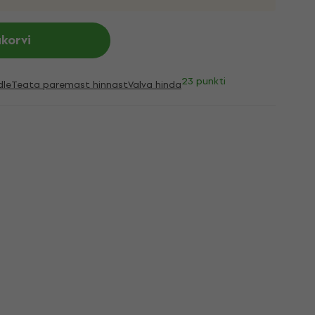
ukorvi
23 punkti
dle
Teata paremast hinnast
Valva hinda