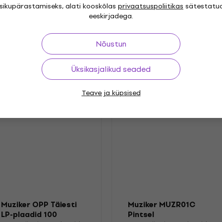
isikupärastamiseks, alati kooskõlas
privaatsuspoliitikas
sätestatu
 Rock
Psychedelic Rock
,
Release year
eeskirjadega.
.2025
Label
Nõustun
Üksikasjalikud seaded
Teave ja küpsised
Muziker OPP Täiesti
Muziker MUZR01C
LP-plaadid 100
Pintsel