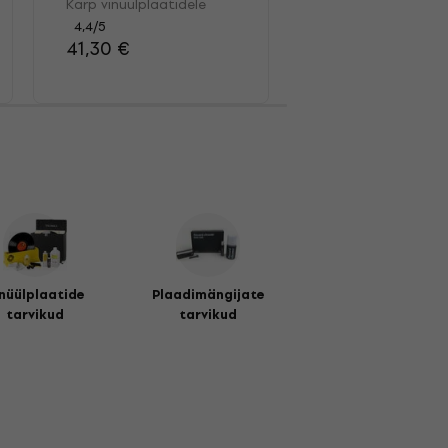
Karp vinüülplaatidele
Kauamängivate pl
pintsel
4,4
/5
41,30 €
4,7
/5
13,40 €
nüülplaatide
Plaadimängijate
tarvikud
tarvikud