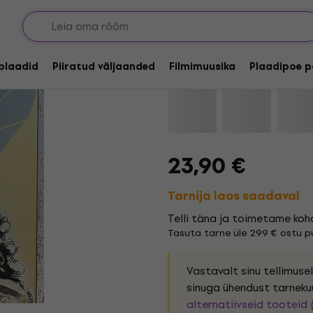
Giöbia - X Æon (Limit
lplaadid
Piiratud väljaanded
Filmimuusika
Plaadipoe p
Kaubamärk:
Giöbia
Tootekood:
23,90 €
Tarnija laos saadaval
Telli täna ja toimetame koh
Tasuta tarne üle 299 € ostu pu
Vastavalt sinu tellimus
sinuga ühendust tarneku
alternatiivseid tooteid 