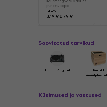
plaatide
Kauamängivate plaatide
puhastuslapid
puhastuslapid
4,4
/5
8,19 €
8,79 €
Soovitatud tarvikud
Plaadimängijad
Karbid
vinüülplaatid
Küsimused ja vastused