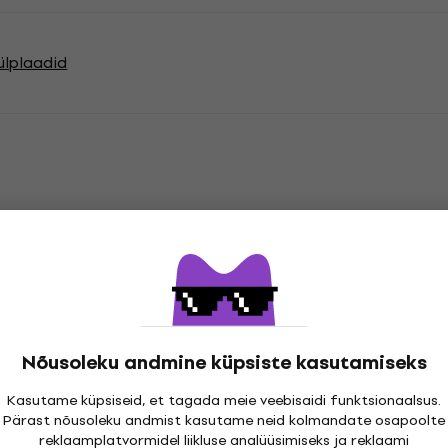
ülplaadid
atsioonid
cord
Nõusoleku andmine küpsiste kasutamiseks
Kasutame küpsiseid, et tagada meie veebisaidi funktsionaalsus.
"
Pärast nõusoleku andmist kasutame neid kolmandate osapoolte
Genre
reklaamplatvormidel liikluse analüüsimiseks ja reklaami