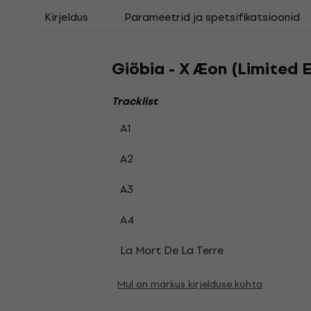
Kirjeldus
Parameetrid ja spetsifikatsioonid
Giöbia - X Æon (Limited E
Tracklist
A1
A2
A3
A4
La Mort De La Terre
Mul on märkus kirjelduse kohta