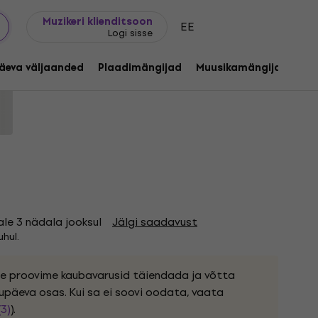
Kingijuhend
FAQ
Muziker Blogi
Muzikeri klienditsoon
EE
Logi sisse
ed Edition) (LP)
äeva väljaanded
Plaadimängijad
Muusikamängijad
C
1255198
ale 3 nädala jooksul
Jälgi saadavust
hul.
ele proovime kaubavarusid täiendada ja võtta
upäeva osas. Kui sa ei soovi oodata, vaata
(3)
).