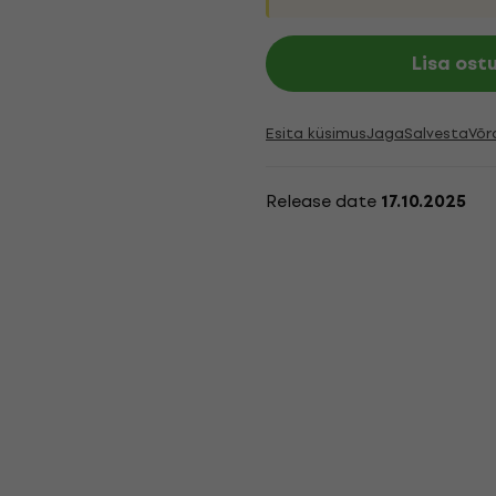
Lisa ost
Esita küsimus
Jaga
Salvesta
Võr
Release date
17.10.2025