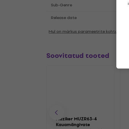
Acid
Sub-Genre
Release date
17.10
Mul on märkus parameetrite kohta
Soovitatud tooted
Muziker MUZR63-4
Kauamängivate