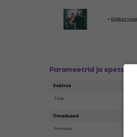
Giöbia Vinü
Parameetrid ja spetsifik
Sobivus
Tüüp
LP re
Omadused
LP
12
Formaat
,