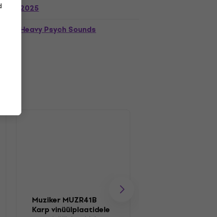
d
2025
Heavy Psych Sounds
Muziker MUZR41B
Muziker MUZR01
Karp vinüülplaatidele
Pintsel