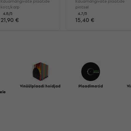
Kauamängivate plaatide
Kauamängivate plaatide
kott/karp
pintsel
4,8
/5
4,7
/5
21,90 €
15,40 €
Vinüülplaadi hoidjad
Plaadimatid
Vi
ele