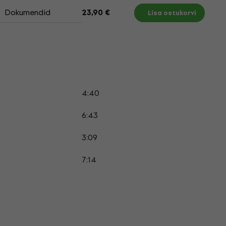
Dokumendid
23,90 €
Lisa ostukorvi
4:40
6:43
3:09
7:14