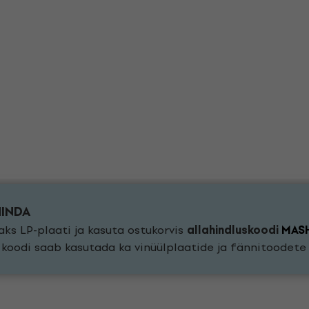
HINDA
ks LP-plaati ja kasuta ostukorvis
allahindluskoodi
MAS
a koodi saab kasutada ka vinüülplaatide ja fännitoodet