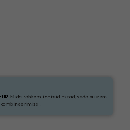
HUP
.
Mida rohkem tooteid ostad, seda suurem
e kombineerimisel.