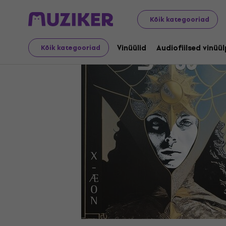
LP plaadid ja CD-d
Vinüülid
Kõik kategooriad
Vinüülid
Audiofiilsed vinüü
Kõik kategooriad