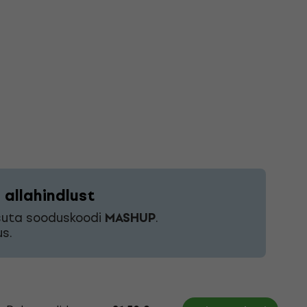
allahindlust
asuta sooduskoodi
MASHUP
.
s.