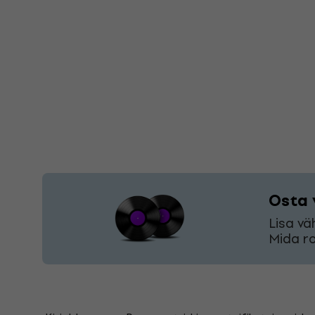
Osta 
Lisa vä
Mida ro