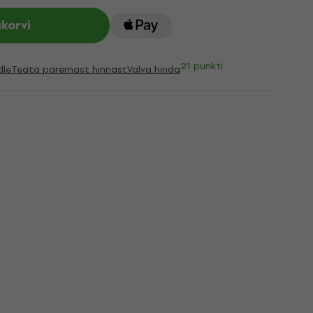
ukorvi
21 punkti
dle
Teata paremast hinnast
Valva hinda