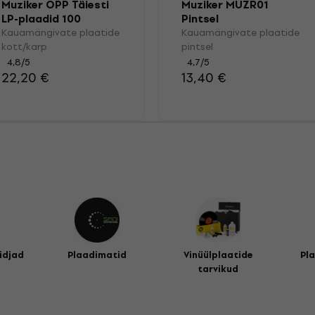
Muziker OPP Täiesti
Muziker MUZR01
LP-plaadid 100
Pintsel
Kauamängivate plaatide
Kauamängivate plaatide
kott/karp
pintsel
4,8
/5
4,7
/5
22,20 €
13,40 €
idjad
Plaadimatid
Vinüülplaatide
Pl
tarvikud