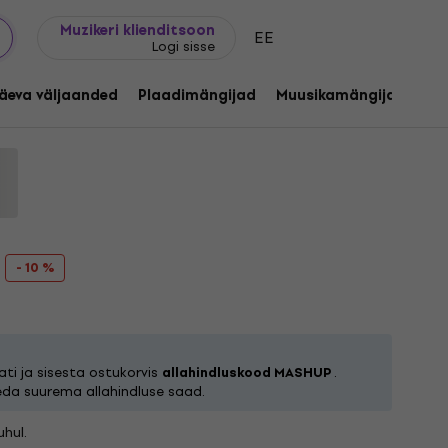
Kingijuhend
FAQ
Muziker Blogi
Muzikeri klienditsoon
EE
Logi sisse
e At Duna Jam (Limited Edition) (LP)
äeva väljaanded
Plaadimängijad
Muusikamängijad
C
tekood:
1255343
- 10 %
ti ja sisesta ostukorvis
allahindluskood MASHUP
.
eda suurema allahindluse saad.
hul.