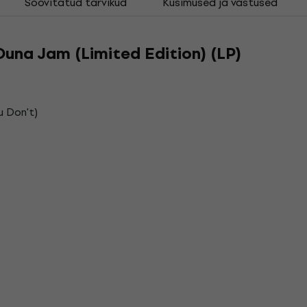
Soovitatud tarvikud
Küsimused ja vastused
 Duna Jam (Limited Edition) (LP)
u Don't)
p