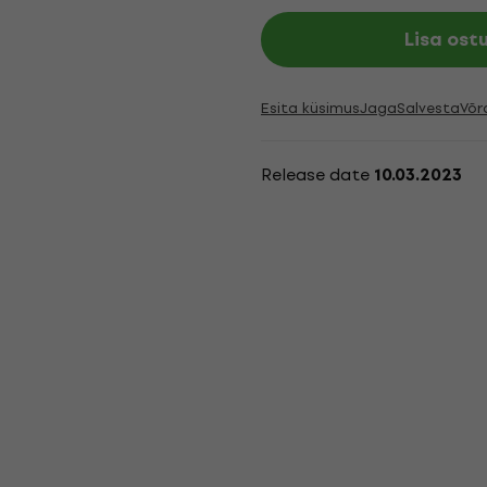
Lisa ost
Esita küsimus
Jaga
Salvesta
Võr
Release date
10.03.2023