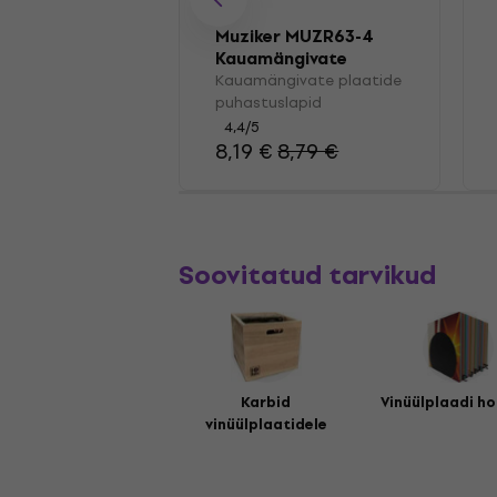
Muziker MUZR63-4
Kauamängivate
plaatide
Kauamängivate plaatide
puhastuslapid
puhastuslapid
4,4
/5
8,19 €
8,79 €
Soovitatud tarvikud
Karbid
Vinüülplaadi ho
vinüülplaatidele