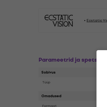
Ecstatic Vi
Parameetrid ja spetsifik
Sobivus
Tüüp
LP re
Omadused
LP
12
Formaat
,