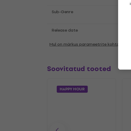
Psyc
Sub-Genre
Rock
Release date
10.03
Mul on märkus parameetrite kohta
Soovitatud tooted
HAPPY HOUR