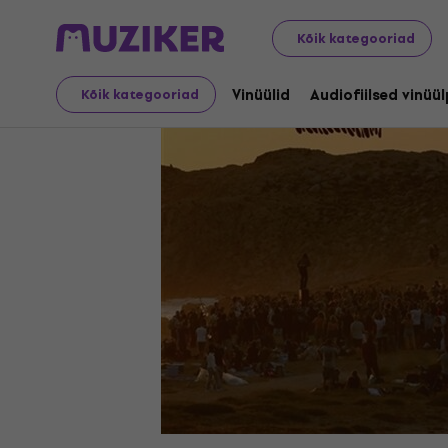
LP plaadid ja CD-d
Vinüülid
Kõik kategooriad
Vinüülid
Audiofiilsed vinüü
Kõik kategooriad