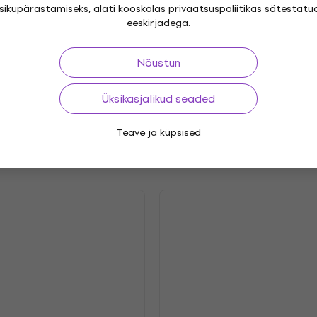
isikupärastamiseks, alati kooskõlas
privaatsuspoliitikas
sätestatu
eeskirjadega.
hedelic Rock
Stoner
,
Release year
Nõustun
.2023
Label
Üksikasjalikud seaded
Teave ja küpsised