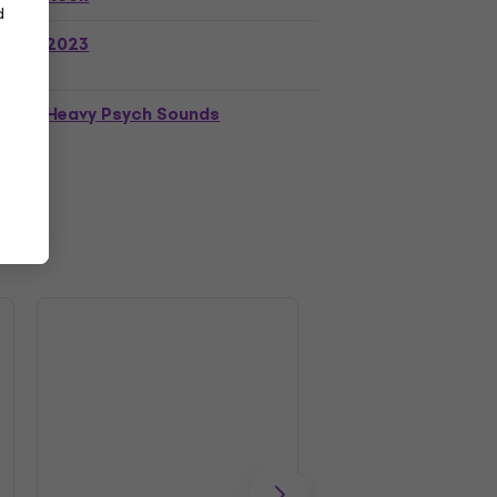
d
2023
Heavy Psych Sounds