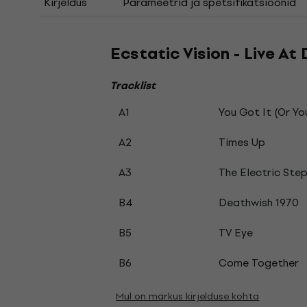
Kirjeldus
Parameetrid ja spetsifikatsioonid
Ecstatic Vision - Live At
Tracklist
A1
You Got It (Or Yo
A2
Times Up
A3
The Electric Ste
B4
Deathwish 1970
B5
TV Eye
B6
Come Together
Mul on märkus kirjelduse kohta