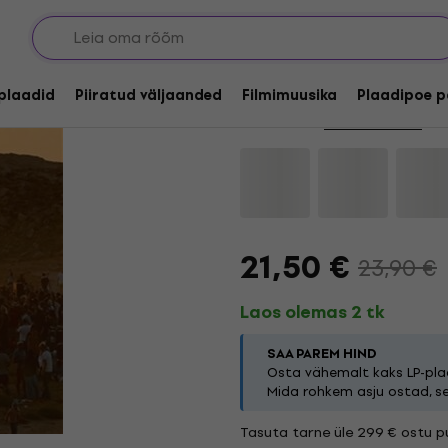
Allahindlus
Ecstatic Vision - Liv
lplaadid
Piiratud väljaanded
Filmimuusika
Plaadipoe p
Kaubamärk:
Ecstatic Vision
Too
21,50 €
23,90 €
Laos olemas 2 tk
SAA PAREM HIND
Osta vähemalt kaks LP-plaa
Mida rohkem asju ostad, s
Tasuta tarne üle 299 € ostu pu