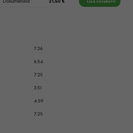
Dokumendid
21,50 €
Lisa ostukorvi
7:36
6:54
7:25
3:51
4:59
7:25