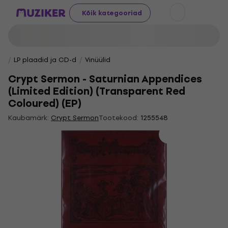
Kõik kategooriad
LP plaadid ja CD-d
Vinüülid
Crypt Sermon - Saturnian Appendices
(Limited Edition) (Transparent Red
Coloured) (EP)
Kaubamärk:
Crypt Sermon
Tootekood:
1255548