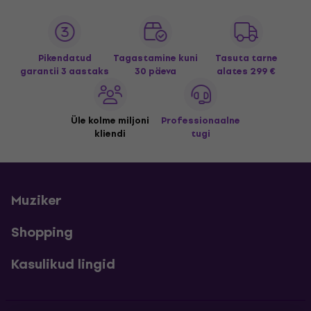
Pikendatud
Tagastamine kuni
Tasuta tarne
garantii 3 aastaks
30 päeva
alates 299 €
Üle kolme miljoni
Professionaalne
kliendi
tugi
Muziker
Shopping
Kasulikud lingid