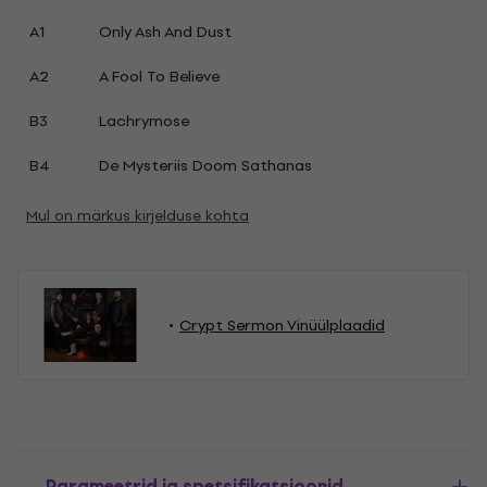
A1
Only Ash And Dust
A2
A Fool To Believe
B3
Lachrymose
B4
De Mysteriis Doom Sathanas
Mul on märkus kirjelduse kohta
Crypt Sermon Vinüülplaadid
Parameetrid ja spetsifikatsioonid