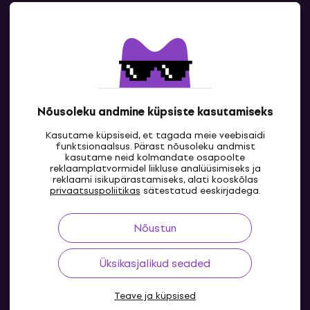
Kontakt
Kontaktandmed
Nõusoleku andmine küpsiste kasutamiseks
Kasutame küpsiseid, et tagada meie veebisaidi
funktsionaalsus. Pärast nõusoleku andmist
kasutame neid kolmandate osapoolte
reklaamplatvormidel liikluse analüüsimiseks ja
reklaami isikupärastamiseks, alati kooskõlas
EE
privaatsuspoliitikas
sätestatud eeskirjadega.
Nõustun
Üksikasjalikud seaded
Teave ja küpsised