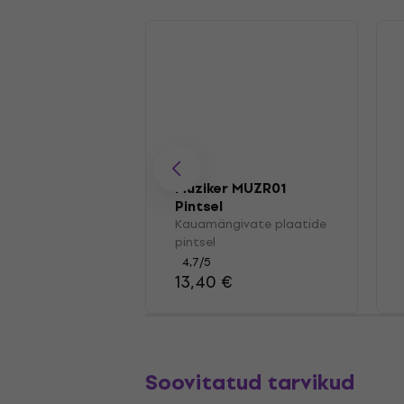
Muziker MUZR01
Pintsel
Kauamängivate plaatide
pintsel
4,7
/5
13,40 €
Soovitatud tarvikud