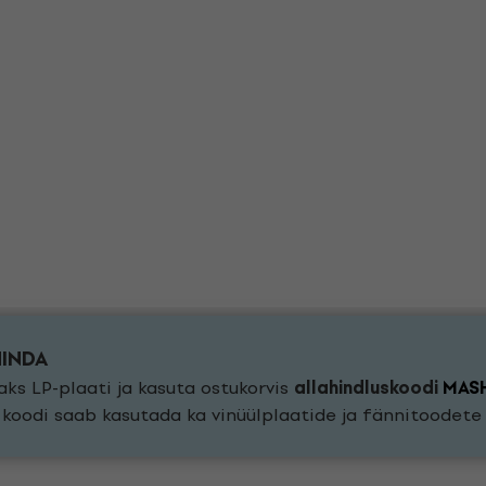
HINDA
ks LP-plaati ja kasuta ostukorvis
allahindluskoodi
MAS
a koodi saab kasutada ka vinüülplaatide ja fännitoodet