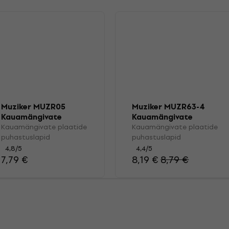
Muziker MUZR05
Muziker MUZR63-4
Kauamängivate
Kauamängivate
plaatide
plaatide
Kauamängivate plaatide
Kauamängivate plaatide
puhastuslapid
puhastuslapid
puhastuslapid
puhastuslapid
4,8
/5
4,4
/5
7,79 €
8,19 €
8,79 €