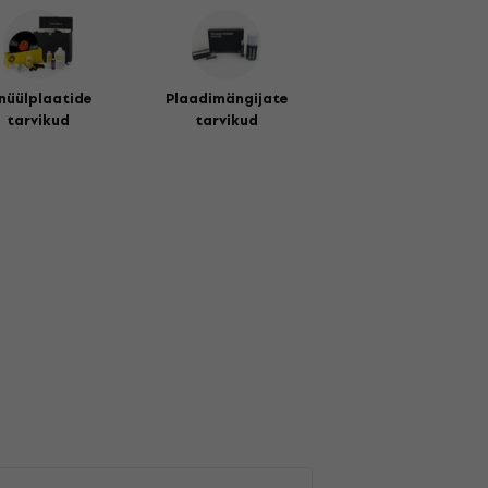
nüülplaatide
Plaadimängijate
tarvikud
tarvikud