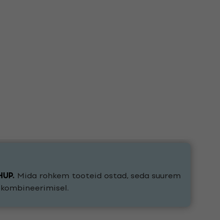
HUP
.
Mida rohkem tooteid ostad, seda suurem
e kombineerimisel.