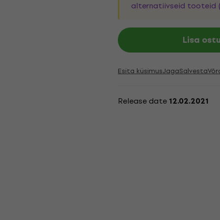
alternatiivseid tooteid 
Lisa ost
Esita küsimus
Jaga
Salvesta
Võr
Release date
12.02.2021