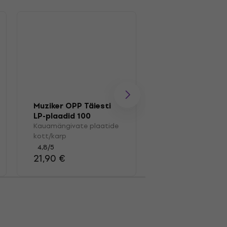
Muziker OPP Täiesti
Muziker MUZR41
LP-plaadid 100
Karp vinüülplaat
Kauamängivate plaatide
Karp vinüülplaatid
kott/karp
4,4
/5
41,30 €
4,8
/5
21,90 €