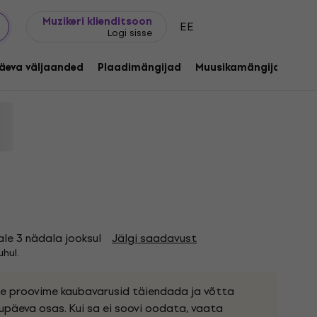
Kingijuhend
FAQ
Muziker Blogi
Muzikeri klienditsoon
EE
Logi sisse
Yeah - New Fragility (Limited Edition)
ed) (LP)
äeva väljaanded
Plaadimängijad
Muusikamängijad
C
Say Yeah
Tootekood:
1255692
ale 3 nädala jooksul
Jälgi saadavust
hul.
ele proovime kaubavarusid täiendada ja võtta
upäeva osas. Kui sa ei soovi oodata, vaata