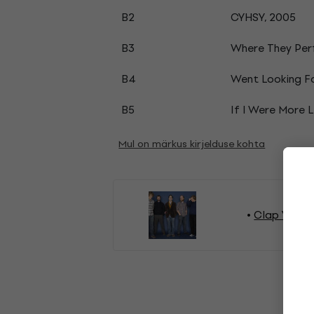
B2
CYHSY, 2005
B3
Where They Per
B4
Went Looking Fo
B5
If I Were More L
Mul on märkus kirjelduse kohta
Clap Your 