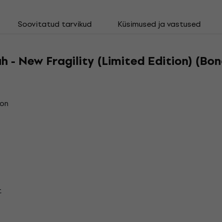
Soovitatud tarvikud
Küsimused ja vastused
 - New Fragility (Limited Edition) (Bo
ion
t