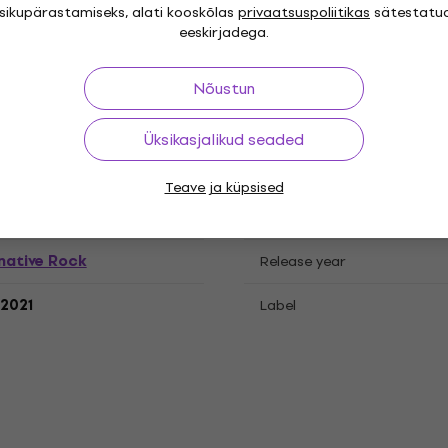
isikupärastamiseks, alati kooskõlas
privaatsuspoliitikas
sätestatu
atsioonid
eeskirjadega.
Nõustun
cord
Üksikasjalikud seaded
Teave ja küpsised
"
Genre
native Rock
Release year
.2021
Label