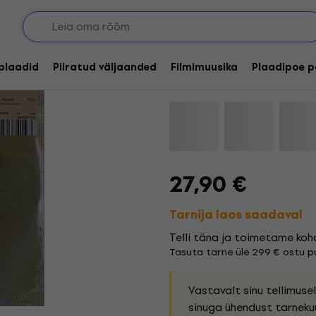
Clap Your Hands Say 
(Bone Opaque Colour
lplaadid
Piiratud väljaanded
Filmimuusika
Plaadipoe p
Kaubamärk:
Clap Your Hands 
27,90 €
Tarnija laos saadaval
Telli täna ja toimetame koh
Tasuta tarne üle 299 € ostu pu
Vastavalt sinu tellimus
sinuga ühendust tarneku