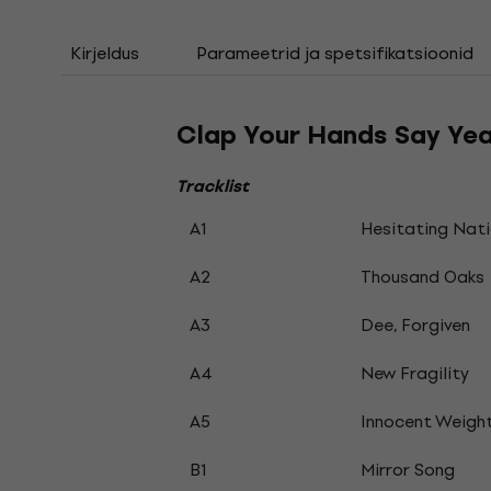
Kirjeldus
Parameetrid ja spetsifikatsioonid
Clap Your Hands Say Yeah
Tracklist
A1
Hesitating Nat
A2
Thousand Oaks
A3
Dee, Forgiven
A4
New Fragility
A5
Innocent Weigh
B1
Mirror Song