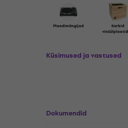
Plaadimängijad
Karbid
vinüülplaatid
Küsimused ja vastused
Dokumendid