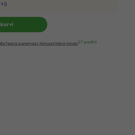
(4)
).
ukorvi
27 punkti
dle
Teata paremast hinnast
Valva hinda