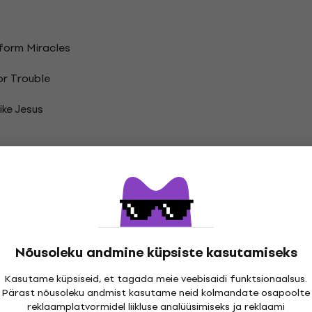
form Miracles
r Trouble
ike Jesus
Hands Say Yeah Vinüülplaadid
Nõusoleku andmine küpsiste kasutamiseks
Kasutame küpsiseid, et tagada meie veebisaidi funktsionaalsus.
Pärast nõusoleku andmist kasutame neid kolmandate osapoolte
reklaamplatvormidel liikluse analüüsimiseks ja reklaami