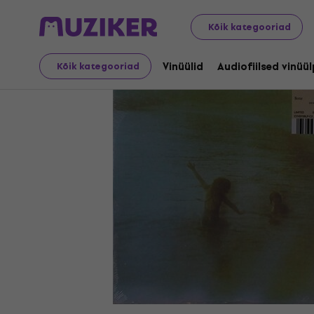
LP plaadid ja CD-d
Vinüülid
Kõik kategooriad
Vinüülid
Audiofiilsed vinüü
Kõik kategooriad