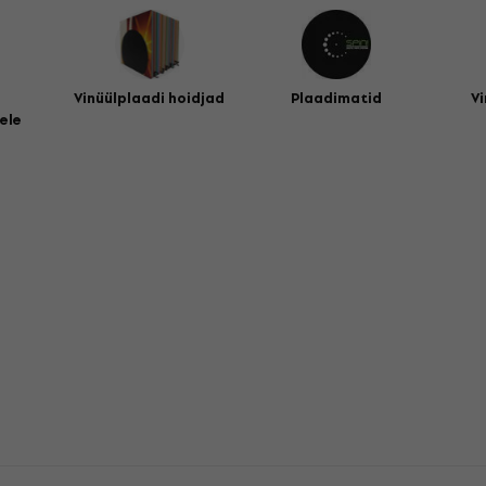
Vinüülplaadi hoidjad
Plaadimatid
Vi
ele