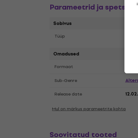
Parameetrid ja spetsifik
Sobivus
Tüüp
LP re
Omadused
LP
12
Formaat
,
Alter
Sub-Genre
Release date
12.02
Mul on märkus parameetrite kohta
Soovitatud tooted