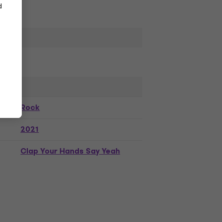
d
Rock
2021
Clap Your Hands Say Yeah