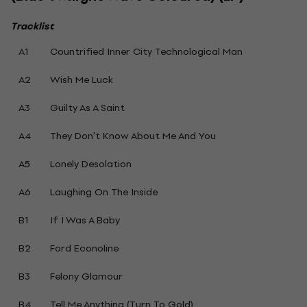
Tracklist
A1
Countrified Inner City Technological Man
A2
Wish Me Luck
A3
Guilty As A Saint
A4
They Don't Know About Me And You
A5
Lonely Desolation
A6
Laughing On The Inside
B1
If I Was A Baby
B2
Ford Econoline
B3
Felony Glamour
B4
Tell Me Anything (Turn To Gold)