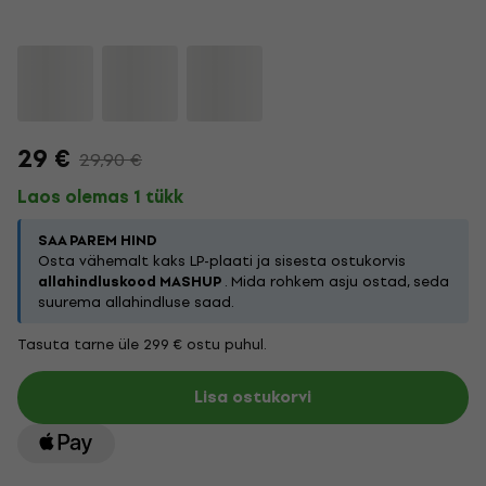
29 €
29,90 €
Laos olemas 1 tükk
SAA PAREM HIND
Osta vähemalt kaks LP-plaati ja sisesta ostukorvis
allahindluskood MASHUP
. Mida rohkem asju ostad, seda
suurema allahindluse saad.
Tasuta tarne üle 299 € ostu puhul.
Lisa ostukorvi