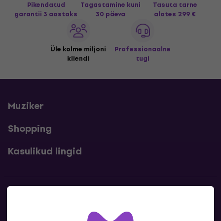
Pikendatud
Tagastamine kuni
Tasuta tarne
garantii 3 aastaks
30 päeva
alates 299 €
Üle kolme miljoni
Professionaalne
kliendi
tugi
Muziker
Shopping
Kasulikud lingid
Kontakt
Kontaktandmed