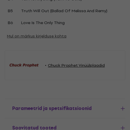
B5
Truth Will Out (Ballad Of Melissa And Remy)
B6
Love Is The Only Thing
Mul on märkus kirjelduse kohta
Chuck Prophet Vinüülplaadid
Parameetrid ja spetsifikatsioonid
Soovitatud tooted