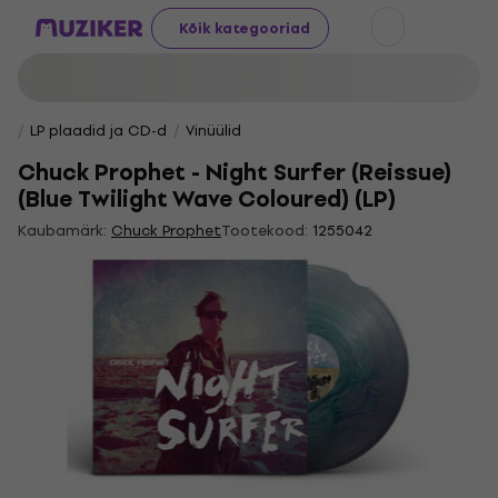
Kõik kategooriad
LP plaadid ja CD-d
Vinüülid
Chuck Prophet - Night Surfer (Reissue)
(Blue Twilight Wave Coloured) (LP)
Kaubamärk:
Chuck Prophet
Tootekood:
1255042