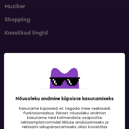
Muziker
Shopping
Kasulikud lingid
Kontakt
Kontaktandmed
Nõusoleku andmine küpsiste kasutamiseks
Kasutame küpsiseid, et tagada meie veebisaidi
funktsionaalsus. Pärast nõusoleku andmist
kasutame neid kolmandate osapoolte
reklaamplatvormidel liikluse analüüsimiseks ja
reklaami isikupärastamiseks, alati kooskõlas