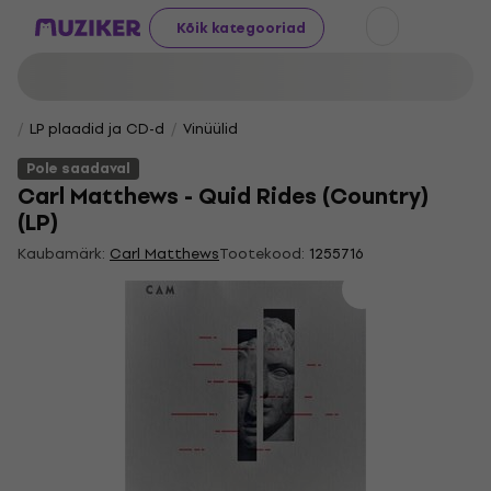
Kõik kategooriad
LP plaadid ja CD-d
Vinüülid
Pole saadaval
Carl Matthews - Quid Rides (Country)
(LP)
Kaubamärk:
Carl Matthews
Tootekood:
1255716