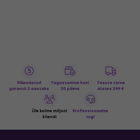
Pikendatud
Tagastamine kuni
Tasuta tarne
garantii 3 aastaks
30 päeva
alates 299 €
Üle kolme miljoni
Professionaalne
kliendi
tugi