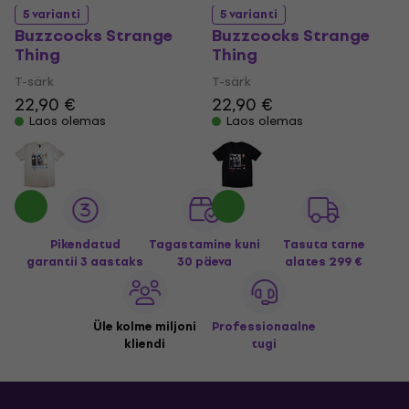
5 varianti
5 varianti
Buzzcocks Strange
Buzzcocks Strange
Thing
Thing
T-särk
T-särk
22,90 €
22,90 €
Laos olemas
Laos olemas
Pikendatud
Tagastamine kuni
Tasuta tarne
garantii 3 aastaks
30 päeva
alates 299 €
Üle kolme miljoni
Professionaalne
kliendi
tugi