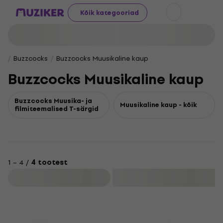
Kõik kategooriad
Buzzcocks
Buzzcocks Muusikaline kaup
Buzzcocks Muusikaline kaup
Buzzcocks Muusika- ja
Muusikaline kaup - kõik
filmiteemalised T-särgid
1 – 4 /
4 tootest
Filtreeri