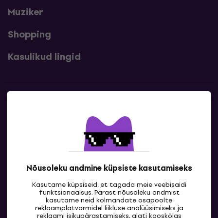
Muziker
Shopping
Kasulikud lingid
Kontakt
Kontaktandmed
Nõusoleku andmine küpsiste kasutamiseks
Kasutame küpsiseid, et tagada meie veebisaidi
funktsionaalsus. Pärast nõusoleku andmist
kasutame neid kolmandate osapoolte
reklaamplatvormidel liikluse analüüsimiseks ja
reklaami isikupärastamiseks, alati kooskõlas