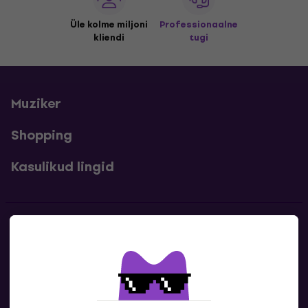
Üle kolme miljoni
Professionaalne
kliendi
tugi
Muziker
Shopping
Kasulikud lingid
Kontakt
Kontaktandmed