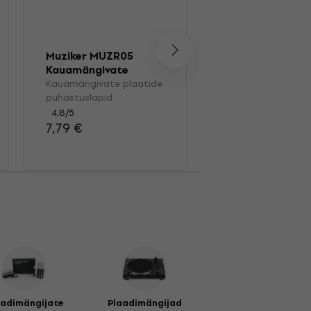
Muziker MUZR05
Muziker MUZR41
Kauamängivate
Karp vinüülplaat
plaatide
Kauamängivate plaatide
Karp vinüülplaatid
puhastuslapid
puhastuslapid
4,4
/5
41,30 €
4,8
/5
7,79 €
aadimängijate
Plaadimängijad