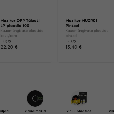
Muziker OPP Täiesti
Muziker MUZR01
LP-plaadid 100
Pintsel
Kauamängivate plaatide
Kauamängivate plaatide
kott/karp
pintsel
4,8
/5
4,7
/5
22,20 €
13,40 €
idjad
Plaadimatid
Vinüülplaatide
Pl