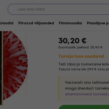
Brkn Record - Archit
Coloured) (LP)
lplaadid
Piiratud väljaanded
Filmimuusika
Plaadipoe p
Kaubamärk:
Brkn Record
Toote
30,20 €
Soovituslik jaehind: 35,90 €
Tarnija laos saadaval
Telli täna ja toimetame koh
Tasuta tarne üle 299 € ostu pu
Vastavalt sinu tellimus
sinuga ühendust tarneku
alternatiivseid tooteid 