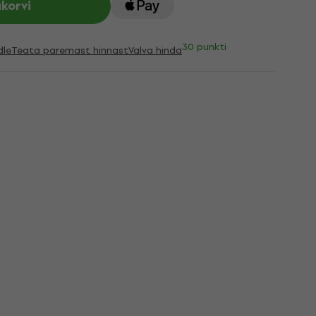
ukorvi
30 punkti
dle
Teata paremast hinnast
Valva hinda