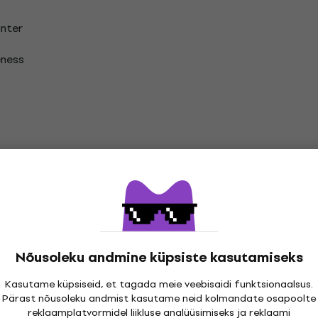
nter
eness
 Vinüülplaadid
Nõusoleku andmine küpsiste kasutamiseks
Kasutame küpsiseid, et tagada meie veebisaidi funktsionaalsus.
Pärast nõusoleku andmist kasutame neid kolmandate osapoolte
atsioonid
reklaamplatvormidel liikluse analüüsimiseks ja reklaami