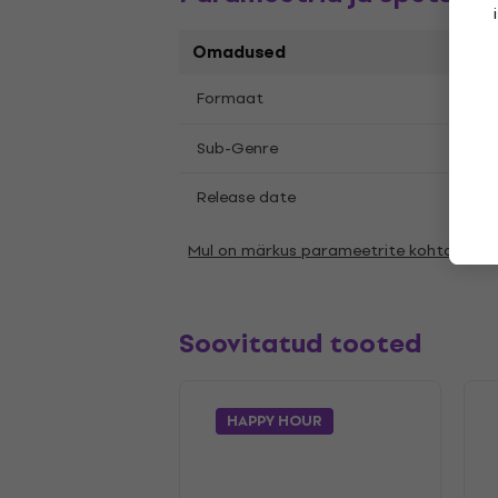
Omadused
12"
L
Formaat
,
Psyc
Sub-Genre
Release date
10.12
Mul on märkus parameetrite kohta
Soovitatud tooted
HAPPY HOUR