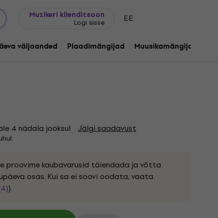
Kingijuhend
FAQ
Muziker Blogi
Muzikeri klienditsoon
EE
Logi sisse
ecture Of Oppression Part 1 (Red
äeva väljaanded
Plaadimängijad
Muusikamängijad
C
kood:
1204047
ale 4 nädala jooksul
Jälgi saadavust
hul.
ele proovime kaubavarusid täiendada ja võtta
upäeva osas. Kui sa ei soovi oodata, vaata
(4)
).