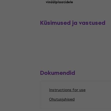
vinüülplaatidele
Küsimused ja vastused
Dokumendid
Instructions for use
Ohutusjuhised