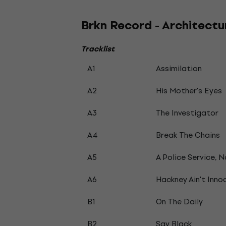
Brkn Record - Architectu
Tracklist
A1
Assimilation
A2
His Mother's Eyes
A3
The Investigator
A4
Break The Chains
A5
A Police Service, N
A6
Hackney Ain't Inno
B1
On The Daily
B2
Say Black