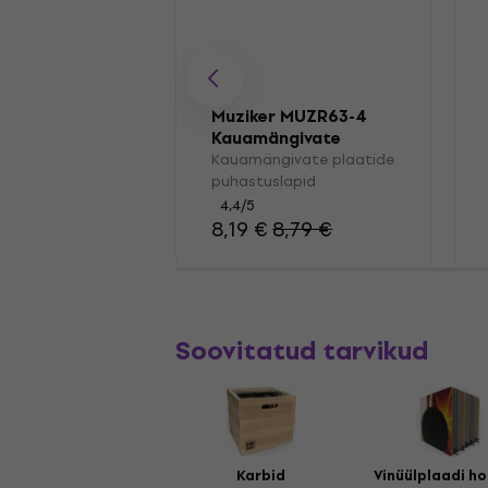
Muziker MUZR63-4
Kauamängivate
plaatide
Kauamängivate plaatide
puhastuslapid
puhastuslapid
4,4
/5
8,19 €
8,79 €
Soovitatud tarvikud
Karbid
Vinüülplaadi ho