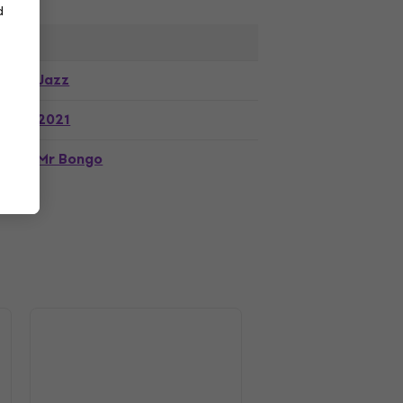
d
Jazz
2021
Mr Bongo