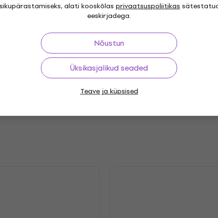
isikupärastamiseks, alati kooskõlas
privaatsuspoliitikas
sätestatu
eeskirjadega.
P
Nõustun
Genre
hedelic
Soul
,
Release year
Üksikasjalikud seaded
.2021
Label
Teave ja küpsised