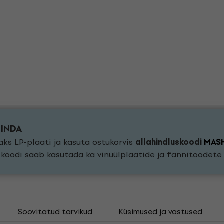
HINDA
ks LP-plaati ja kasuta ostukorvis
allahindluskoodi
MAS
a koodi saab kasutada ka vinüülplaatide ja fännitoodet
Soovitatud tarvikud
Küsimused ja vastused