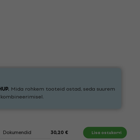
HUP
.
Mida rohkem tooteid ostad, seda suurem
e kombineerimisel.
Dokumendid
30,20 €
Lisa ostukorvi