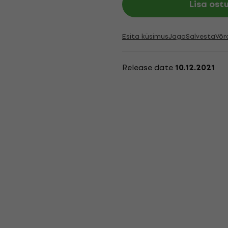
Lisa ost
Esita küsimus
Jaga
Salvesta
Võr
Release date
10.12.2021