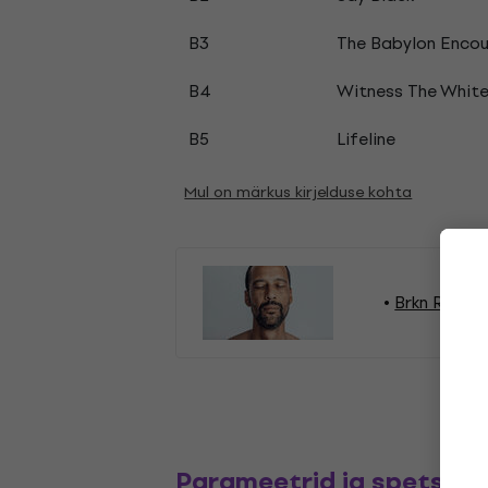
B3
The Babylon Encou
B4
Witness The Whit
B5
Lifeline
Mul on märkus kirjelduse kohta
Brkn Record
Parameetrid ja spetsifik