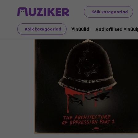
LP plaadid ja CD-d
Vinüülid
Kõik kategooriad
Vinüülid
Audiofiilsed vinüü
Kõik kategooriad