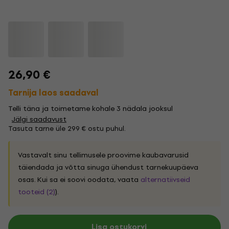
26,90 €
Tarnija laos saadaval
Telli täna ja toimetame kohale 3 nädala jooksul
Jälgi saadavust
Tasuta tarne üle 299 € ostu puhul.
Vastavalt sinu tellimusele proovime kaubavarusid
täiendada ja võtta sinuga ühendust tarnekuupäeva
osas. Kui sa ei soovi oodata, vaata
alternatiivseid
tooteid (2)
).
Lisa ostukorvi