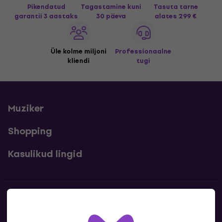
Pikendatud
Tagastamine kuni
Tasuta tarne
garantii 3 aastaks
30 päeva
alates 299 €
Üle kolme miljoni
Professionaalne
kliendi
tugi
Muziker
Shopping
Kasulikud lingid
Kontakt