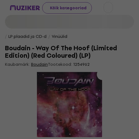
Kõik kategooriad
LP plaadid ja CD-d
Vinüülid
Boudain - Way Of The Hoof (Limited
Edition) (Red Coloured) (LP)
Kaubamärk:
Boudain
Tootekood:
1254962