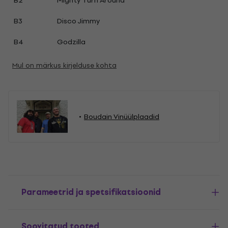
B2
Mighty Turn Around
B3
Disco Jimmy
B4
Godzilla
Mul on märkus kirjelduse kohta
Boudain Vinüülplaadid
Parameetrid ja spetsifikatsioonid
Soovitatud tooted