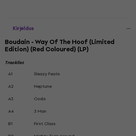
Kirjeldus
Boudain - Way Of The Hoof (Limited
Edition) (Red Coloured) (LP)
Tracklist
A1
Sleazy Feats
A2
Neptune
A3
Coda
A4
3 Man
B1
First Class