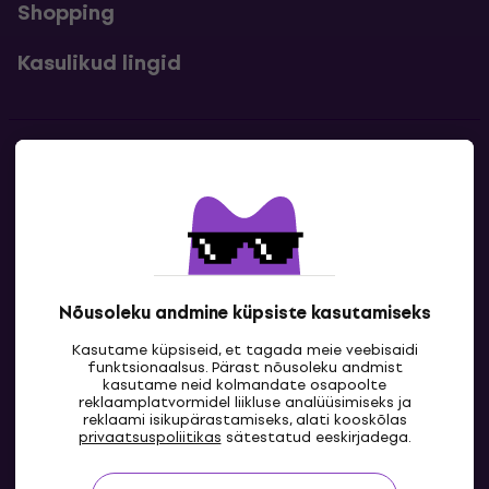
Shopping
Kasulikud lingid
Kontakt
Kontaktandmed
Nõusoleku andmine küpsiste kasutamiseks
Kasutame küpsiseid, et tagada meie veebisaidi
funktsionaalsus. Pärast nõusoleku andmist
kasutame neid kolmandate osapoolte
reklaamplatvormidel liikluse analüüsimiseks ja
reklaami isikupärastamiseks, alati kooskõlas
EE
privaatsuspoliitikas
sätestatud eeskirjadega.