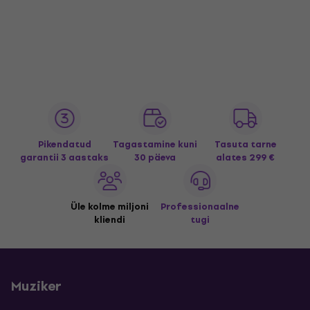
Pikendatud
Tagastamine kuni
Tasuta tarne
garantii 3 aastaks
30 päeva
alates 299 €
Üle kolme miljoni
Professionaalne
kliendi
tugi
Muziker