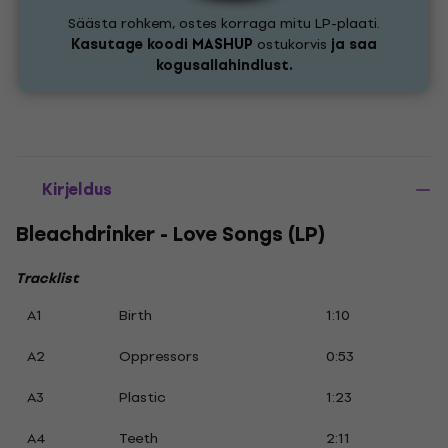
Säästa rohkem, ostes korraga mitu LP-plaati.
Kasutage koodi
MASHUP
ostukorvis
ja saa
kogusallahindlust.
Kirjeldus
Bleachdrinker - Love Songs (LP)
Tracklist
A1
Birth
1:10
A2
Oppressors
0:53
A3
Plastic
1:23
A4
Teeth
2:11