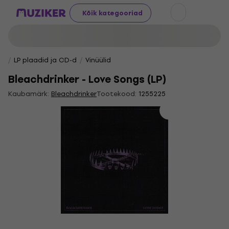
Kõik kategooriad
LP plaadid ja CD-d
Vinüülid
Bleachdrinker - Love Songs (LP)
Kaubamärk:
Bleachdrinker
Tootekood:
1255225