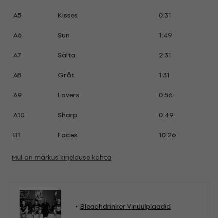
A5
Kisses
0:31
A6
Sun
1:49
A7
Sälta
2:31
A8
Gråt
1:31
A9
Lovers
0:56
A10
Sharp
0:49
B1
Faces
10:26
Mul on märkus kirjelduse kohta
Bleachdrinker Vinüülplaadid