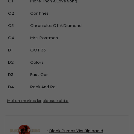
C1
More Than A Love Song
C2
Confines
C3
Chronicles Of A Diamond
C4
Mrs. Postman
D1
OCT 33
D2
Colors
D3
Fast Car
D4
Rock And Roll
Mul on märkus kirjelduse kohta
Black Pumas Vinüülplaadid