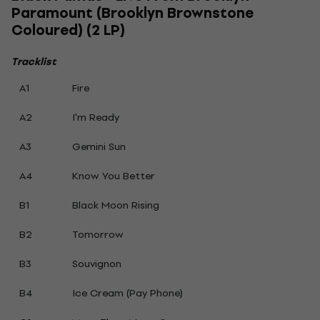
Paramount (Brooklyn Brownstone
Coloured) (2 LP)
Tracklist
A1
Fire
A2
I'm Ready
A3
Gemini Sun
A4
Know You Better
B1
Black Moon Rising
B2
Tomorrow
B3
Souvignon
B4
Ice Cream (Pay Phone)