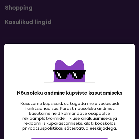
Shopping
Kasulikud lingid
Kontakt
Kontaktandmed
Nõusoleku andmine küpsiste kasutamiseks
Kasutame küpsiseid, et tagada meie veebisaidi
funktsionaalsus. Pärast nõusoleku andmist
kasutame neid kolmandate osapoolte
reklaamplatvormidel liikluse analüüsimiseks ja
reklaami isikupärastamiseks, alati kooskõlas
EE
privaatsuspoliitikas
sätestatud eeskirjadega.