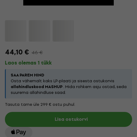
44,10 €
46 €
Laos olemas 1 tükk
SAA PAREM HIND
Osta vähemalt kaks LP-plaati ja sisesta ostukorvis
allahindluskood MASHUP
. Mida rohkem asju ostad, seda
suurema allahindluse saad.
Tasuta tarne üle 299 € ostu puhul.
Lisa ostukorvi