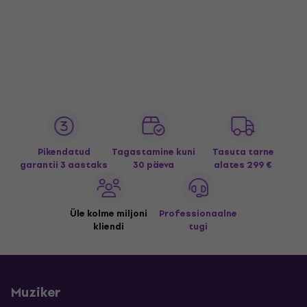
Pikendatud
Tagastamine kuni
Tasuta tarne
garantii 3 aastaks
30 päeva
alates 299 €
Üle kolme miljoni
Professionaalne
kliendi
tugi
Muziker