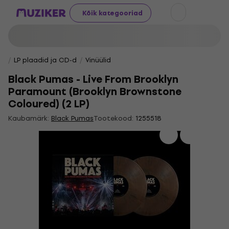
Kõik kategooriad
LP plaadid ja CD-d
Vinüülid
Black Pumas - Live From Brooklyn
Paramount (Brooklyn Brownstone
Coloured) (2 LP)
Kaubamärk:
Black Pumas
Tootekood:
1255518