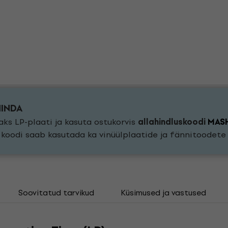
HINDA
ks LP-plaati ja kasuta ostukorvis
allahindluskoodi
MAS
a koodi saab kasutada ka vinüülplaatide ja fännitoodet
Soovitatud tarvikud
Küsimused ja vastused