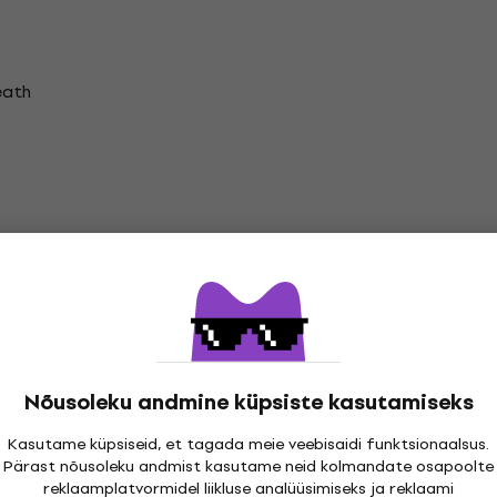
eath
inez Vinüülplaadid
Nõusoleku andmine küpsiste kasutamiseks
Kasutame küpsiseid, et tagada meie veebisaidi funktsionaalsus.
Pärast nõusoleku andmist kasutame neid kolmandate osapoolte
atsioonid
reklaamplatvormidel liikluse analüüsimiseks ja reklaami