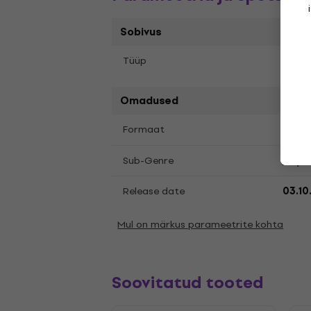
Sobivus
Tüüp
LP re
Omadused
LP
12
Formaat
,
Bop
Sub-Genre
,
Release date
03.10
Mul on märkus parameetrite kohta
Soovitatud tooted