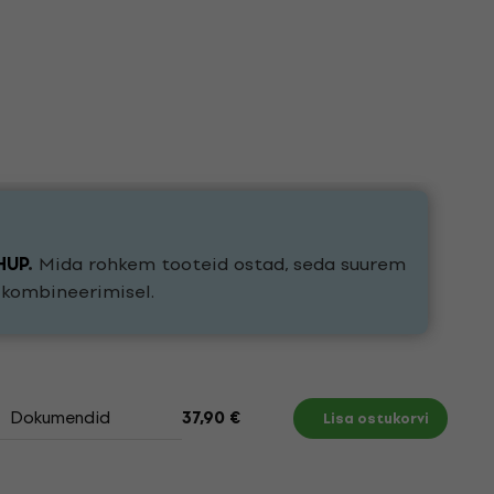
HUP
.
Mida rohkem tooteid ostad, seda suurem
e kombineerimisel.
Dokumendid
37,90 €
Lisa ostukorvi