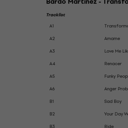
Bardo Martinez - Transf
Tracklist
A1
Transform
A2
Amame
A3
Love Me Lik
A4
Renacer
A5
Funky Peop
A6
Anger Pro
B1
Sad Boy
B2
Your Day W
B3
Ride