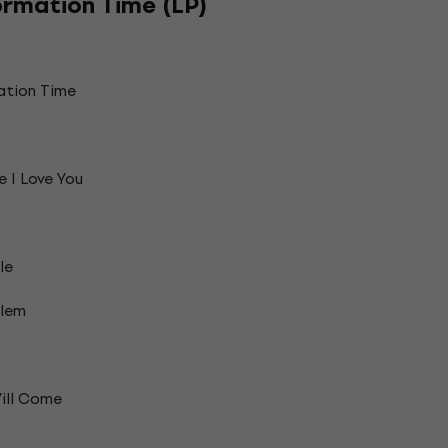
ormation Time (LP)
ation Time
e I Love You
le
blem
ill Come