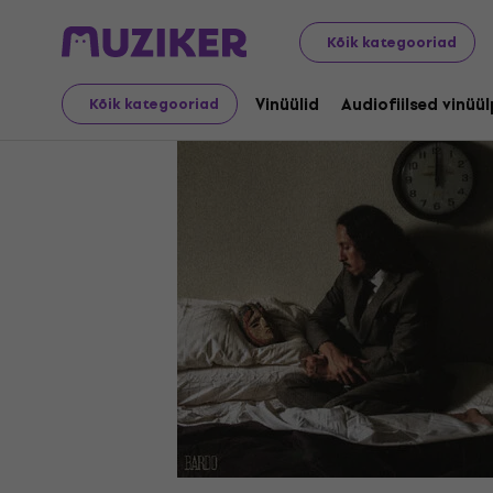
LP plaadid ja CD-d
Vinüülid
Kõik kategooriad
Vinüülid
Audiofiilsed vinüü
Kõik kategooriad