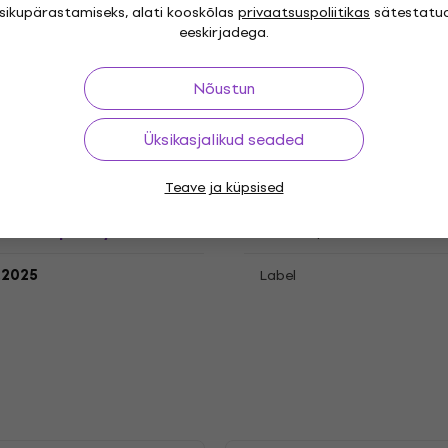
isikupärastamiseks, alati kooskõlas
privaatsuspoliitikas
sätestatu
eeskirjadega.
cord
Nõustun
Üksikasjalikud seaded
"
Teave ja küpsised
Genre
Contemporary
Release year
.2025
Label