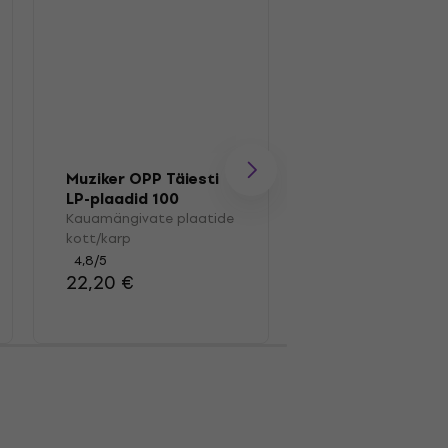
Muziker OPP Täiesti
Muziker MUZR01
LP-plaadid 100
Pintsel
Kauamängivate plaatide
Kauamängivate pl
kott/karp
pintsel
4,8
/5
4,7
/5
22,20 €
13,40 €