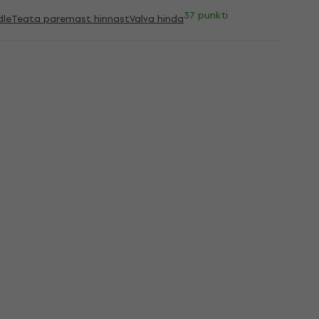
37 punkti
dle
Teata paremast hinnast
Valva hinda