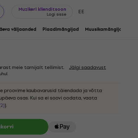
Kingijuhend
FAQ
Muziker Blogi
Muzikeri klienditsoon
EE
Logi sisse
ansformation Time (LP)
äeva väljaanded
Plaadimängijad
Muusikamängijad
C
otekood:
1255516
st meie tarnijalt tellimist.
Jälgi saadavust
hul.
ele proovime kaubavarusid täiendada ja võtta
upäeva osas. Kui sa ei soovi oodata, vaata
(2)
).
ukorvi