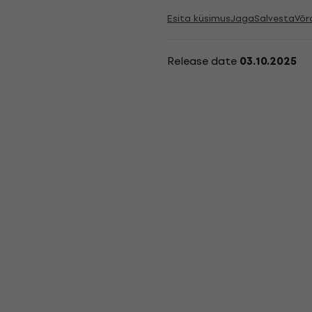
Esita küsimus
Jaga
Salvesta
Võr
Release date
03.10.2025