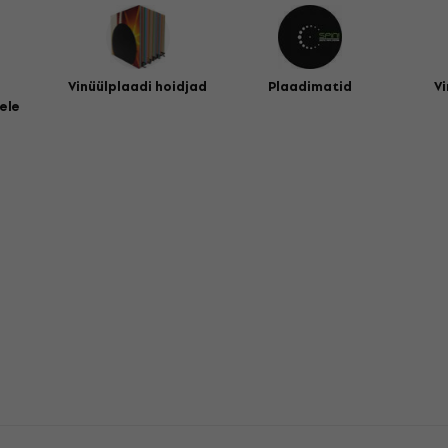
Vinüülplaadi hoidjad
Plaadimatid
Vi
ele