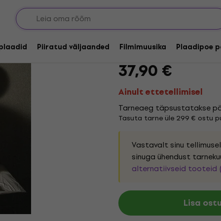
Bardo Martinez - Tr
lplaadid
Piiratud väljaanded
Filmimuusika
Plaadipoe p
Kaubamärk:
Bardo Martinez
To
37,90 €
Ainult ettetellimisel
Tarneaeg täpsustatakse pära
Tasuta tarne üle 299 € ostu pu
Vastavalt sinu tellimus
sinuga ühendust tarneku
alternatiivseid tooteid 
Lisa ost