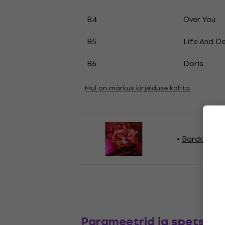
B4
Over You
B5
Life And D
B6
Doris
Mul on märkus kirjelduse kohta
Bardo Mart
Parameetrid ja spetsifik