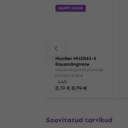
HAPPY HOUR
Muziker MUZR63-4
Kauamängivate
plaatide
Kauamängivate plaatide
puhastuslapid
puhastuslapid
4,4
/5
8,19 €
8,79 €
Soovitatud tarvikud