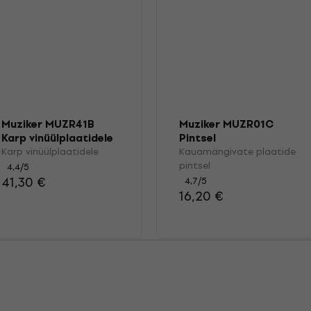
Muziker MUZR41B
Muziker MUZR01C
Karp vinüülplaatidele
Pintsel
Karp vinüülplaatidele
Kauamängivate plaatide
pintsel
4,4
/5
41,30 €
4,7
/5
16,20 €