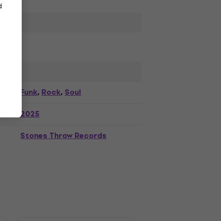
d
Funk
Rock
Soul
,
,
2025
Stones Throw Records