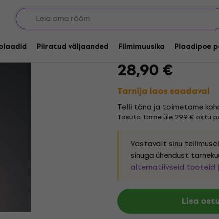
Banoffee - Look At U
lplaadid
Piiratud väljaanded
Filmimuusika
Plaadipoe p
Kaubamärk:
Banoffee
Tooteko
28,90 €
Tarnija laos saadaval
Telli täna ja toimetame koh
Tasuta tarne üle 299 € ostu pu
Vastavalt sinu tellimus
sinuga ühendust tarneku
alternatiivseid tooteid 
Lisa ost