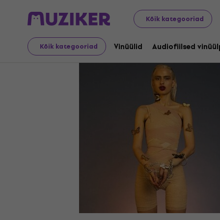
LP plaadid ja CD-d
Vinüülid
Kõik kategooriad
Vinüülid
Audiofiilsed vinüü
Kõik kategooriad