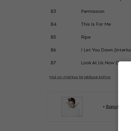
B3
Permission
B4
This Is For Me
B5
Ripe
B6
I Let You Down (Interlu
B7
Look At Us Now Dad
Mul on märkus kirjelduse kohta
Banoffee V