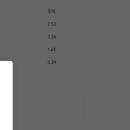
3:15
2:52
3:26
1:45
5:29