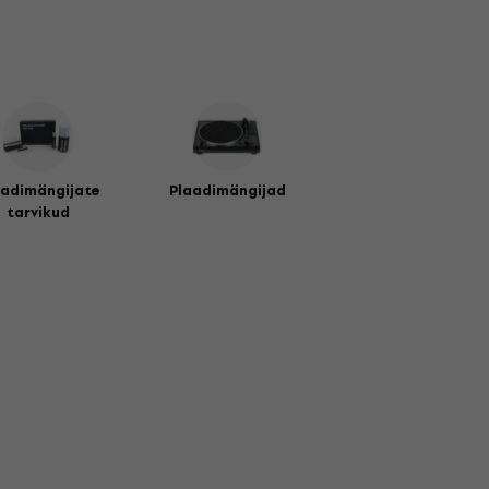
aadimängijate
Plaadimängijad
tarvikud