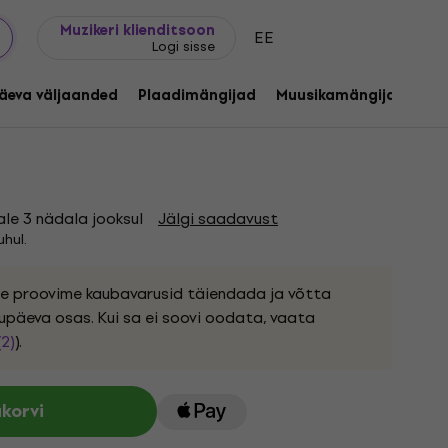
Kingijuhend
FAQ
Muziker Blogi
Muzikeri klienditsoon
EE
Logi sisse
s Now Dad (Limited Edition) (LP)
äeva väljaanded
Plaadimängijad
Muusikamängijad
C
od:
1255858
ale 3 nädala jooksul
Jälgi saadavust
hul.
ele proovime kaubavarusid täiendada ja võtta
upäeva osas. Kui sa ei soovi oodata, vaata
(2)
).
ukorvi