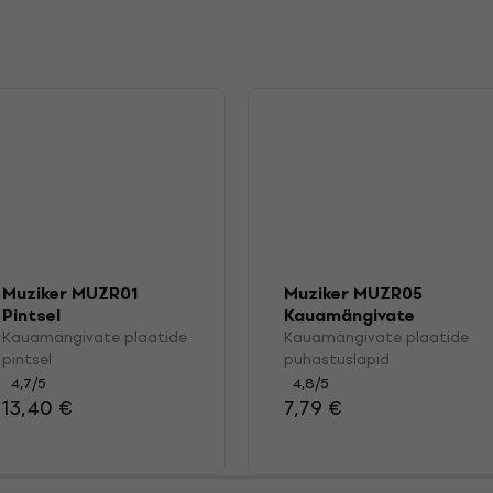
Muziker MUZR01
Muziker MUZR05
Pintsel
Kauamängivate
plaatide
Kauamängivate plaatide
Kauamängivate plaatide
puhastuslapid
pintsel
puhastuslapid
4,7
/5
4,8
/5
13,40 €
7,79 €