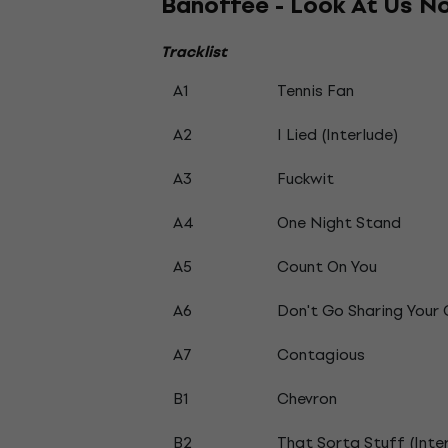
Banoffee - Look At Us No
Tracklist
A1
Tennis Fan
A2
I Lied (Interlude)
A3
Fuckwit
A4
One Night Stand
A5
Count On You
A6
Don't Go Sharing Your 
A7
Contagious
B1
Chevron
B2
That Sorta Stuff (Inte