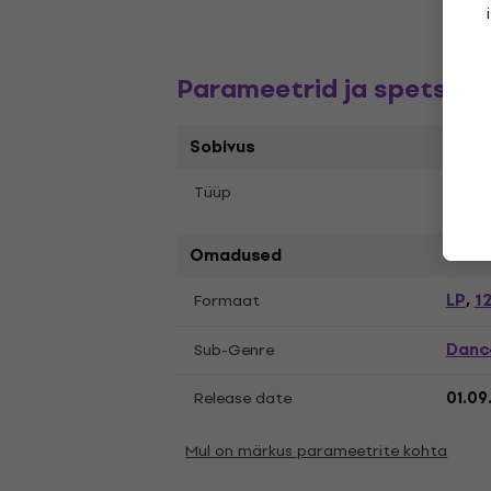
Parameetrid ja spetsifik
Sobivus
Tüüp
LP re
Omadused
LP
12
Formaat
,
Danc
Sub-Genre
Release date
01.09
Mul on märkus parameetrite kohta