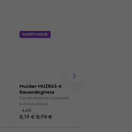
HAPPY HOUR
Muziker MUZR0
Pintsel
Muziker MUZR63-4
Kauamängivate pl
Kauamängivate
pintsel
plaatide
Kauamängivate plaatide
4,7
/5
puhastuslapid
puhastuslapid
16,20 €
4,4
/5
8,19 €
8,79 €