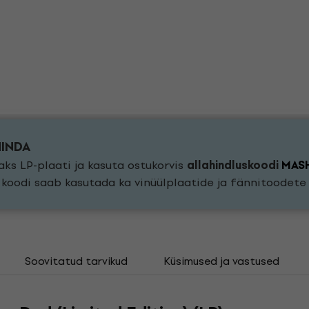
HINDA
ks LP-plaati ja kasuta ostukorvis
allahindluskoodi
MAS
a koodi saab kasutada ka vinüülplaatide ja fännitoodet
Soovitatud tarvikud
Küsimused ja vastused