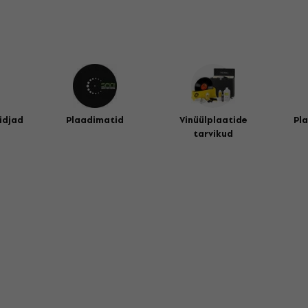
idjad
Plaadimatid
Vinüülplaatide
Pl
tarvikud