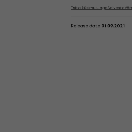
Esita küsimus
Jaga
Salvesta
Võr
Release date
01.09.2021