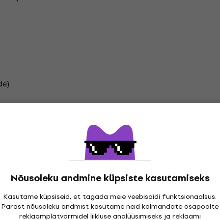
de)
Nõusoleku andmine küpsiste kasutamiseks
inüülplaadid
Kasutame küpsiseid, et tagada meie veebisaidi funktsionaalsus.
Pärast nõusoleku andmist kasutame neid kolmandate osapoolte
reklaamplatvormidel liikluse analüüsimiseks ja reklaami