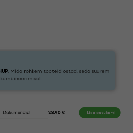
HUP
.
Mida rohkem tooteid ostad, seda suurem
e kombineerimisel.
Dokumendid
28,90 €
Lisa ostukorvi