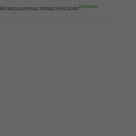
28 punkti
dle
Teata paremast hinnast
Valva hinda