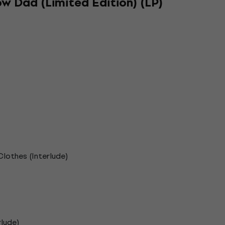
w Dad (Limited Edition) (LP)
Clothes (Interlude)
rlude)