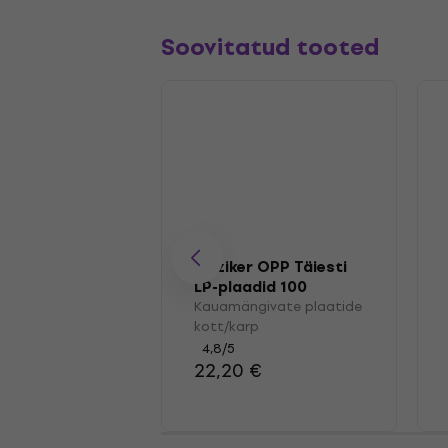
Soovitatud tooted
Muziker OPP Täiesti
LP-plaadid 100
Kauamängivate plaatide
kott/karp
4,8
/5
22,20 €