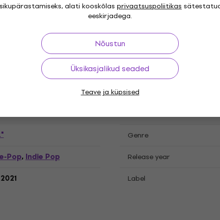
isikupärastamiseks, alati kooskõlas
privaatsuspoliitikas
sätestatu
eeskirjadega.
atsioonid
Nõustun
Üksikasjalikud seaded
cord
Teave ja küpsised
"
Genre
e-Pop
Indie Pop
,
Release year
.2021
Label