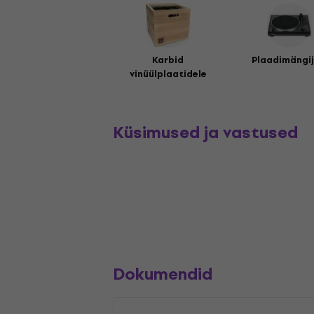
Karbid
Plaadimängi
vinüülplaatidele
Küsimused ja vastused
Dokumendid