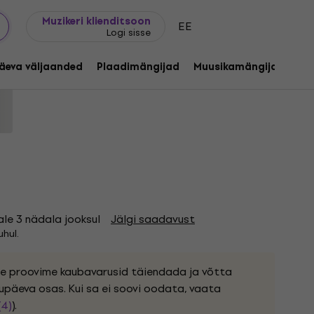
Kingijuhend
FAQ
Muziker Blogi
Muzikeri klienditsoon
EE
Logi sisse
Edition) (Clear Coloured) (LP)
äeva väljaanded
Plaadimängijad
Muusikamängijad
C
255927
ale 3 nädala jooksul
Jälgi saadavust
hul.
ele proovime kaubavarusid täiendada ja võtta
upäeva osas. Kui sa ei soovi oodata, vaata
(4)
).