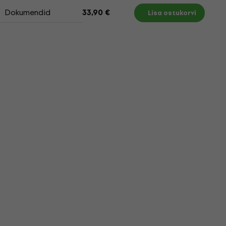
Dokumendid
33,90 €
Lisa ostukorvi