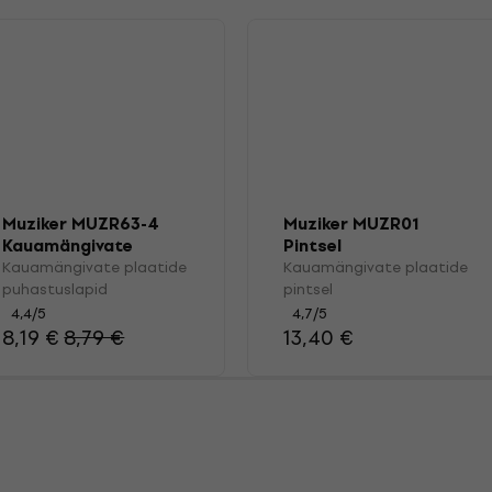
Muziker MUZR63-4
Muziker MUZR01
Kauamängivate
Pintsel
plaatide
Kauamängivate plaatide
Kauamängivate plaatide
puhastuslapid
puhastuslapid
pintsel
4,4
/5
4,7
/5
8,19 €
8,79 €
13,40 €