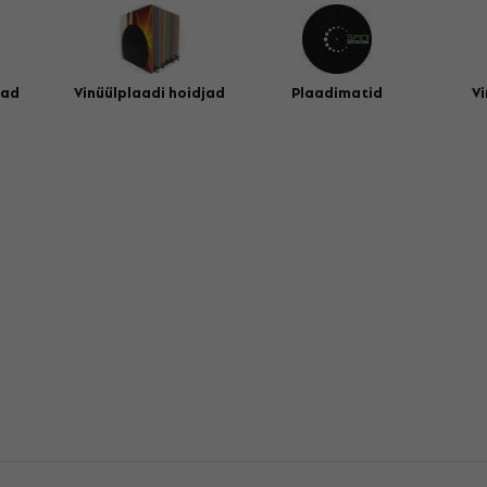
jad
Vinüülplaadi hoidjad
Plaadimatid
Vi