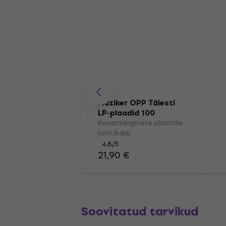
Muziker OPP Täiesti
LP-plaadid 100
Kauamängivate plaatide
kott/karp
4,8
/5
21,90 €
Soovitatud tarvikud