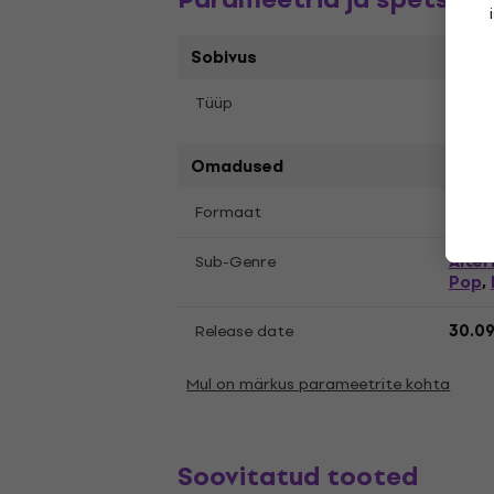
Sobivus
Tüüp
LP re
Omadused
LP
12
Formaat
,
Alter
Sub-Genre
Pop
,
Release date
30.0
Mul on märkus parameetrite kohta
Soovitatud tooted