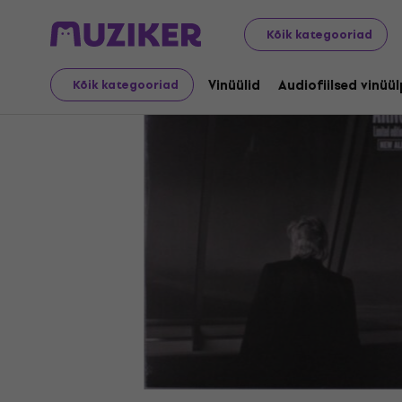
LP plaadid ja CD-d
Vinüülid
Kõik kategooriad
Vinüülid
Audiofiilsed vinüü
Kõik kategooriad