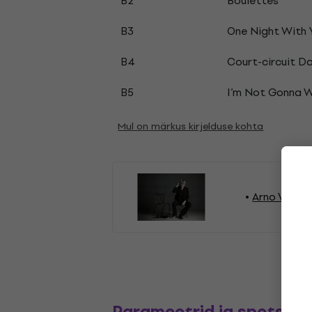
B2
Boulettes
B3
One Night With 
B4
Court-circuit D
B5
I’m Not Gonna W
Mul on märkus kirjelduse kohta
Arno Vinüül
Parameetrid ja spetsifik