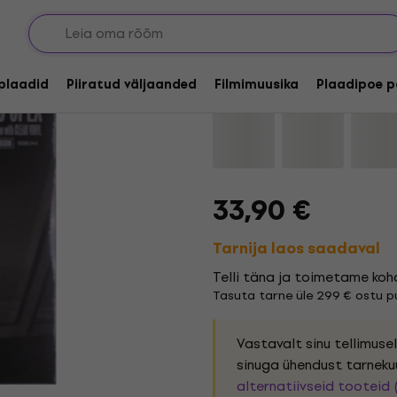
Arno - Opex (Limited 
lplaadid
Piiratud väljaanded
Filmimuusika
Plaadipoe p
Kaubamärk:
Arno
Tootekood:
1
33,90 €
Tarnija laos saadaval
Telli täna ja toimetame koh
Tasuta tarne üle 299 € ostu pu
Vastavalt sinu tellimus
sinuga ühendust tarneku
alternatiivseid tooteid 