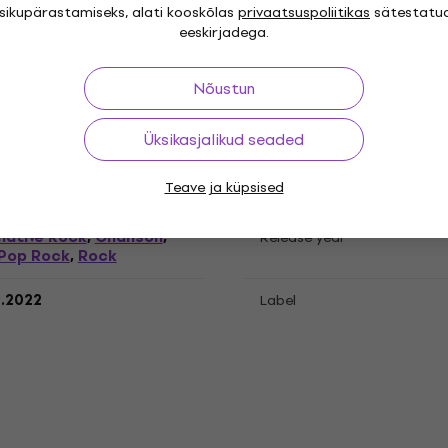
isikupärastamiseks, alati kooskõlas
privaatsuspoliitikas
sätestatu
eeskirjadega.
Nõustun
cord
Üksikasjalikud seaded
Teave ja küpsised
"
Genre
native Rock
Chanson
,
,
Release year
Pop Rock
Rock
,
9.2022
Label