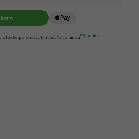
ukorvi
33 punkti
dle
Teata paremast hinnast
Valva hinda