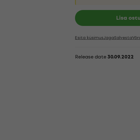
Lisa ost
Esita küsimus
Jaga
Salvesta
Võr
Release date
30.09.2022