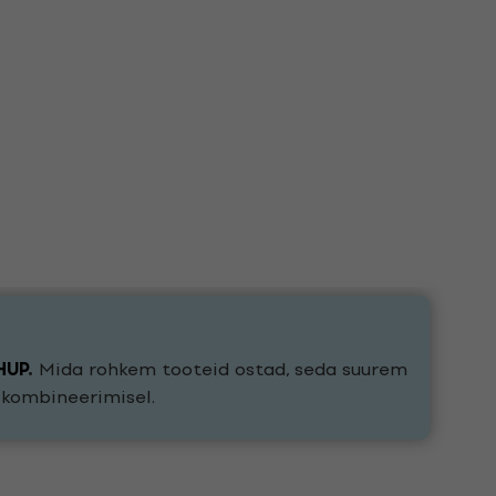
HUP
.
Mida rohkem tooteid ostad, seda suurem
e kombineerimisel.