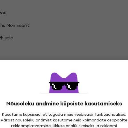
You
ans Mon Esprit
histle
plaadid
Nõusoleku andmine küpsiste kasutamiseks
Kasutame küpsiseid, et tagada meie veebisaidi funktsionaalsus.
Pärast nõusoleku andmist kasutame neid kolmandate osapoolte
atsioonid
reklaamplatvormidel liikluse analüüsimiseks ja reklaami