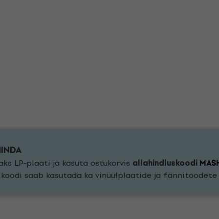
HINDA
ks LP-plaati ja kasuta ostukorvis
allahindluskoodi
MAS
a koodi saab kasutada ka vinüülplaatide ja fännitoodet