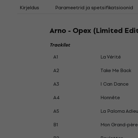
Kirjeldus
Parameetrid ja spetsifikatsioonid
Arno - Opex (Limited Edit
Tracklist
A1
La Vérité
A2
Take Me Back
A3
I Can Dance
A4
Honnête
A5
La Paloma Adie
B1
Mon Grand-père